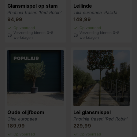
Glansmispel op stam
Leilinde
Photinia fraseri 'Red Robin'
Tilia europaea 'Pallida'
94,99
149,99
Op voorraad
Op voorraad
Verzending binnen 0-5
Verzending binnen 0-5
werkdagen
werkdagen
Populair
Oude olijfboom
Lei glansmispel
Olea europaea
Photinia fraseri 'Red Robin'
189,99
229,99
Op voorraad
Op voorraad