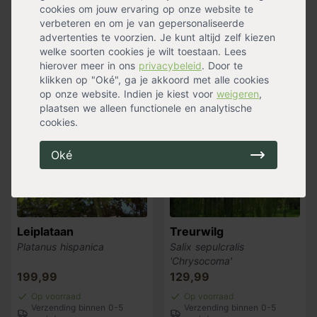
'Worplesdon'
cookies om jouw ervaring op onze website te
199,99
179,99
verbeteren en om je van gepersonaliseerde
Op voorraad
Op voorraad
advertenties te voorzien. Je kunt altijd zelf kiezen
Verzending binnen 0-5
Verzending binnen 0-5
welke soorten cookies je wilt toestaan. Lees
werkdagen
werkdagen
hierover meer in ons
privacybeleid
. Door te
klikken op "Oké", ga je akkoord met alle cookies
op onze website. Indien je kiest voor
weigeren
,
plaatsen we alleen functionele en analytische
Populair
cookies.
Oké
Leiplataan
Treurwilg
Platanus hispanica
Salix sepulcralis
'Chrysocoma'
199,99
129,99
Op voorraad
Op voorraad
Verzending binnen 0-5
Verzending binnen 0-5