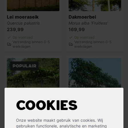
Lei moeraseik
Dakmoerbei
Quercus palustris
Morus alba 'Fruitless'
239,99
169,99
Op voorraad
Op voorraad
Verzending binnen 0-5
Verzending binnen 0-5
werkdagen
werkdagen
Populair
Cookies
Dakplataan
Lei amberboom
Onze website maakt gebruik van cookies. Wij
Platanus hispanica
Liquidambar styraciflua
gebruiken functionele, analytische en marketing