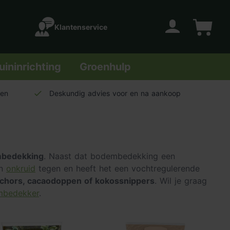
Klantenservice
Account
Winkelwage
uininrichting
Groenhulp
len
Deskundig advies voor en na aankoop
bedekking
. Naast dat bodembedekking een
an
onkruid
tegen en heeft het een vochtregulerende
hors, cacaodoppen of kokossnippers
. Wil je graag
mbedekker
.