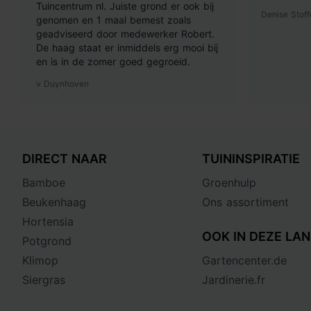
Tuincentrum nl. Juiste grond er ook bij
Denise Stoff
genomen en 1 maal bemest zoals
geadviseerd door medewerker Robert.
De haag staat er inmiddels erg mooi bij
en is in de zomer goed gegroeid.
v Duynhoven
DIRECT NAAR
TUININSPIRATIE
Bamboe
Groenhulp
Beukenhaag
Ons assortiment
Hortensia
OOK IN DEZE LAN
Potgrond
Klimop
Gartencenter.de
Siergras
Jardinerie.fr