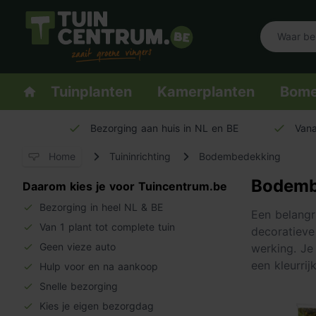
Logo Tuincentrum.be
Homepage
Tuinplanten
Kamerplanten
Bom
Bezorging aan huis in NL en BE
Vana
Home
Tuininrichting
Bodembedekking
Bodemb
Daarom kies je voor Tuincentrum.be
Bezorging in heel NL & BE
Een belangri
Van 1 plant tot complete tuin
decoratieve
Geen vieze auto
werking. Je 
een kleurri
Hulp voor en na aankoop
Snelle bezorging
Kies je eigen bezorgdag