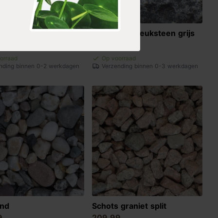
 breuksteen
Ardenner breuksteen grijs
9
199,99
orraad
Op voorraad
nding binnen 0-2 werkdagen
Verzending binnen 0-3 werkdagen
ind
Schots graniet split
9
209,99