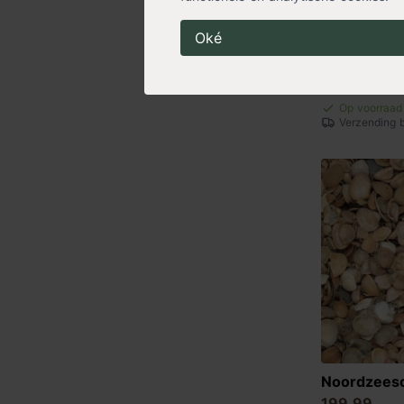
Oké
Yellow sun
199,99
Op voorraad
Verzending 
Noordzees
199,99