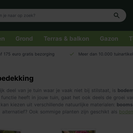
en
Grond
Terras & balkon
Gazon
T
f 175 euro gratis bezorging
Meer dan 10.000 tuinartike
edekking
jk deel van je tuin waar je vaak niet bij stilstaat, is
bodem
 functie heeft in jouw tuin, gaat het ook deels de groei v
kan kiezen uit verschillende natuurlijke materialen:
boomsc
jk alternatief? Ook sommige planten zijn geschikt als
bode