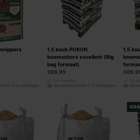
snippers
1,5 kuub POKON
1,5 ku
boomschors excellent (Big
boomsc
bag formaat)
formaa
399,99
309,9
Op voorraad
Op vo
binnen 0-2 werkdagen
Verzending binnen 0-2 werkdagen
Verze
Gra