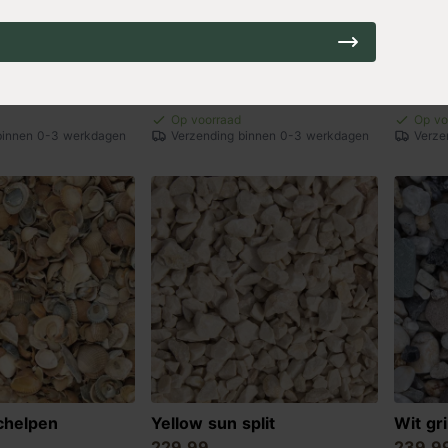
 breuksteen
Baskisch rode breuksteen
Basalt
229,99
239,9
Op voorraad
Op vo
binnen 0-3 werkdagen
Verzending binnen 0-3 werkdagen
Verze
chelpen
Yellow sun split
Wit gr
229,99
239,9