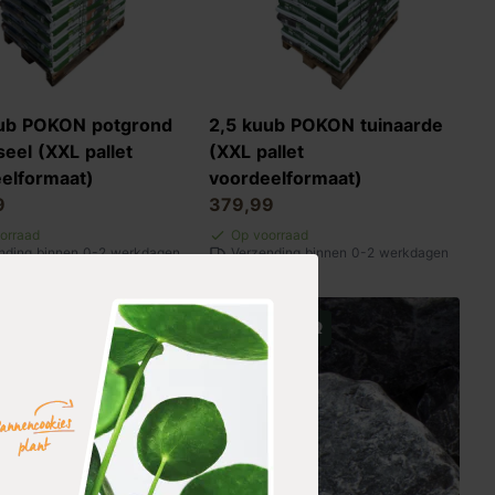
uub POKON potgrond
2,5 kuub POKON tuinaarde
seel (XXL pallet
(XXL pallet
elformaat)
voordeelformaat)
9
379,99
orraad
Op voorraad
nding binnen 0-2 werkdagen
Verzending binnen 0-2 werkdagen
Populair