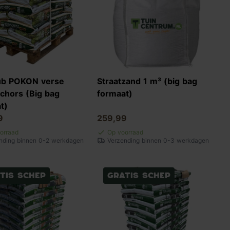
ub POKON verse
Straatzand 1 m³ (big bag
hors (Big bag
formaat)
t)
9
259,99
orraad
Op voorraad
nding binnen 0-2 werkdagen
Verzending binnen 0-3 werkdagen
tis schep
Gratis schep