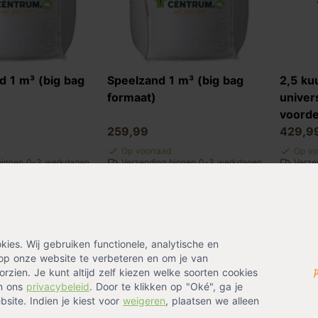
 1 m³ (big bag
Speelzand 1 m³ (big bag
2,5 k
formaat)
univer
voorde
259,99
429,9
Op voorraad
Op vo
binnen 0-3 werkdagen
Verzending binnen 0-3 werkdagen
Verze
es. Wij gebruiken functionele, analytische en
op onze website te verbeteren en om je van
rzien. Je kunt altijd zelf kiezen welke soorten cookies
in ons
privacybeleid
. Door te klikken op "Oké", ga je
site. Indien je kiest voor
weigeren
, plaatsen we alleen