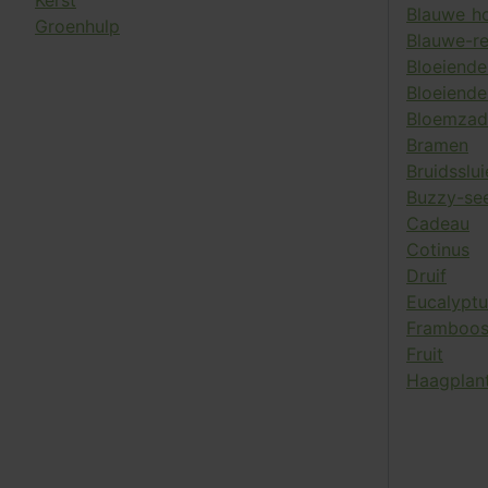
Kerst
Blauwe ho
Groenhulp
Blauwe-r
Bloeiende
Bloeiende
Bloemzad
Bramen
Bruidsslui
Buzzy-se
Cadeau
Cotinus
Druif
Eucalyptu
Framboo
Fruit
Haagplan