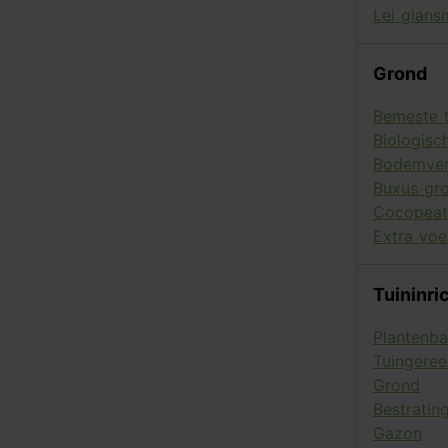
Lei glans
Grond
Bemeste 
Biologisc
Bodemver
Buxus gr
Cocopeat
Extra vo
Tuininri
Plantenb
Tuingere
Grond
Bestratin
Gazon