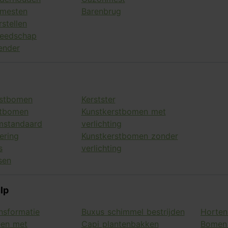
mesten
Barenbrug
stellen
eedschap
ender
rstbomen
Kerstster
stbomen
Kunstkerstbomen met
mstandaard
verlichting
ering
Kunstkerstbomen zonder
s
verlichting
sen
lp
nsformatie
Buxus schimmel bestrijden
Horten
een met
Capi plantenbakken
Bomen 