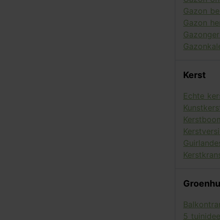
Gazon be
Gazon her
Gazonger
Gazonkal
Kerst
Echte ke
Kunstker
Kerstboo
Kerstversi
Guirlande
Kerstkran
Groenhu
Balkontra
5 tuinide