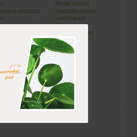
le
Ronde parasol
voeding potgrond
Vierkante parasol
na
Zweefparasol
mige plantenbakken
Strandparasol
plantenbakken
Moestuinspullen
scharen
Pergola
ddelen
kken rozenbogen
paratuur
 plantenbakken