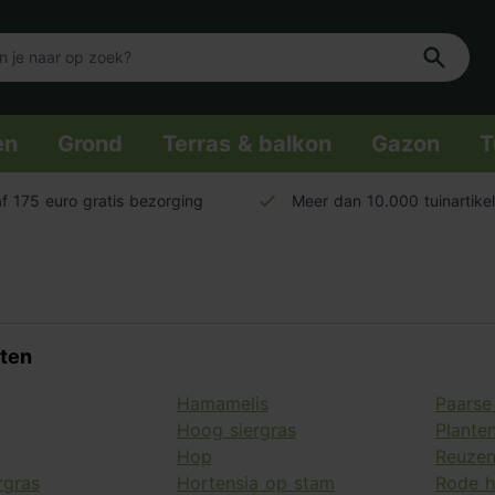
en
Grond
Terras & balkon
Gazon
T
f 175 euro gratis bezorging
Meer dan 10.000 tuinartike
nten
Hamamelis
Paarse
Hoog siergras
Plante
Hop
Reuze
rgras
Hortensia op stam
Rode h