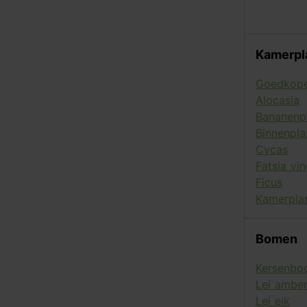
Kamerpl
Goedkope
Alocasia
Bananenp
Binnenpla
Cycas
Fatsia vi
Ficus
Kamerplan
Bomen
Kersenb
Lei ambe
Lei eik