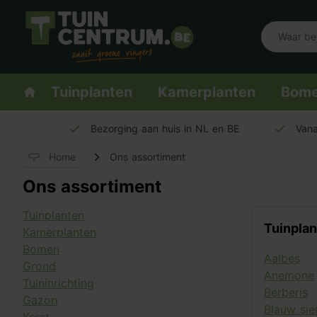
Logo Tuincentrum.be
Homepage
Tuinplanten
Kamerplanten
Bom
Bezorging aan huis in NL en BE
Vana
Home
Ons assortiment
Ons assortiment
Tuinplanten
Tuinpla
Kamerplanten
Bomen
Aalbes
Grond
Anemone
Tuininrichting
Berberis
Gazon
Blauw sie