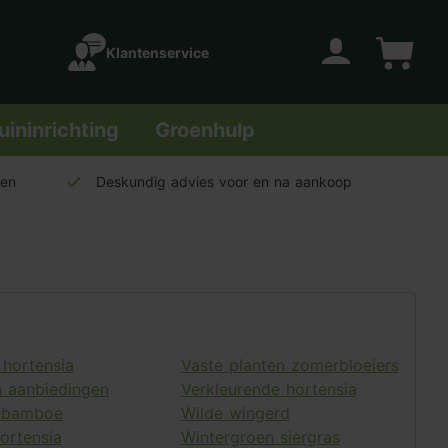
Klantenservice
Account
Winkelwage
uininrichting
Groenhulp
len
Deskundig advies voor en na aankoop
 hortensia
Vaste planten zomerbloeiers
n aanbiedingen
Verkleurende hortensia
nbamboe
Wilde wingerd
ortensia
Wintergroen siergras