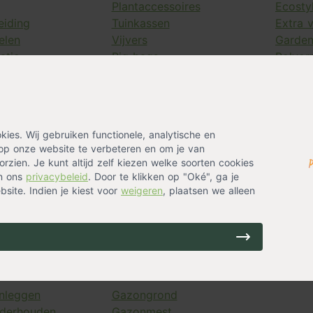
Plantaccessoires
Ecosty
eiding
Tuinkassen
Extra 
elen
Vijvers
Garde
atie
Big bags
Bolvor
Afscherming
Grote 
antenbakken
Rechthoekige
Hegger
s
plantenbakken
Hulpmi
fels
Regentonnen
Klimre
es. Wij gebruiken functionele, analytische en
eunen
Reiniging
Meetap
op onze website te verbeteren en om je van
antenbakken
Ronde hangmanden
Zwarte
rzien. Je kunt altijd zelf kiezen welke soorten cookies
en
Vierkante plantenbakken
in ons
privacybeleid
. Door te klikken op "Oké", ga je
haren
Vochtigheidsmeters
site. Indien je kiest voor
weigeren
, plaatsen we alleen
ls
Waterschotels
Witte plantenbakken
nleggen
Gazongrond
derhouden
Gazonmest