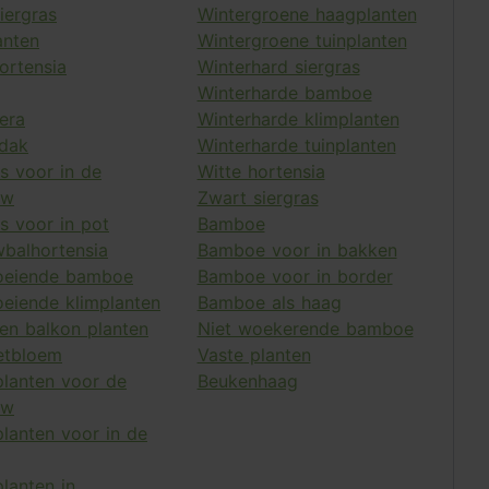
iergras
Wintergroene haagplanten
anten
Wintergroene tuinplanten
ortensia
Winterhard siergras
Winterharde bamboe
era
Winterharde klimplanten
dak
Winterharde tuinplanten
as voor in de
Witte hortensia
uw
Zwart siergras
s voor in pot
Bamboe
balhortensia
Bamboe voor in bakken
oeiende bamboe
Bamboe voor in border
oeiende klimplanten
Bamboe als haag
 en balkon planten
Niet woekerende bamboe
etbloem
Vaste planten
planten voor de
Beukenhaag
uw
planten voor in de
lanten in