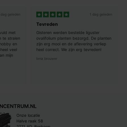
 dag geleden
1 dag geleden
Tevreden
vuld met
Gisteren werden bestelde liguster
 te stralen
ovalifolium planten bezorgd. De planten
 hobby en
zijn erg mooi en de aflevering verliep
heel veel
heel correct. We zijn erg tevreden!
an mijn
bma brouwer
INCENTRUM.NL
Onze locatie
Halve raak 58
2771 AD, Boskoop