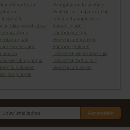
e kunstkerstboom
Haagplanten keuzehulp
 planten
Haal de kerstsfeer in huis
el snoeien
Lavendel aanplanten
aar tuingereedschap
Verschillende
ee verzorgen
bamboesoorten
en plantenbak
Hortensia verzorging
endron snoeien
Bamboe stekken
 snoeien
Tuintrend: duurzame tuin
oeiende klimplanten
Tuintrend: boho tuin
ber tuinklussen
Hortensia kleuren
sia aanplanten
Aanmelden