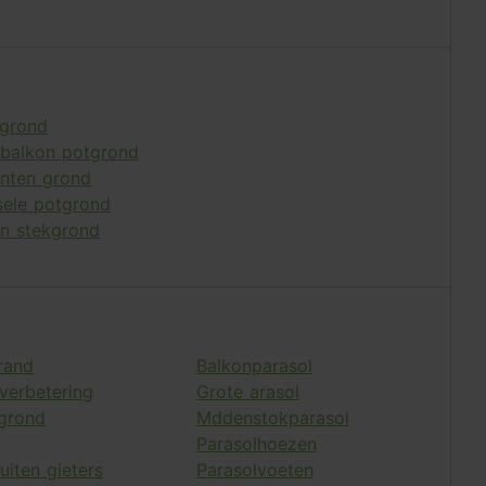
grond
-balkon potgrond
anten grond
sele potgrond
en stekgrond
rand
Balkonparasol
erbetering
Grote arasol
grond
Mddenstokparasol
Parasolhoezen
uiten gieters
Parasolvoeten