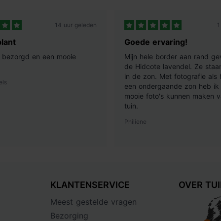
14 uur geleden
1
lant
Goede ervaring!
ij bezorgd en een mooie
Mijn hele border aan rand ge
de Hidcote lavendel. Ze staan
in de zon. Met fotografie als
els
een ondergaande zon heb ik 
mooie foto's kunnen maken v
tuin.
Philiene
KLANTENSERVICE
OVER TU
Meest gestelde vragen
Bezorging