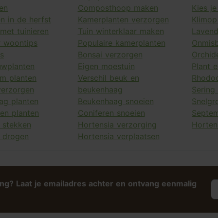
en
Composthoop maken
Kies j
n in de herfst
Kamerplanten verzorgen
Klimop
met tuinieren
Tuin winterklaar maken
Lavend
r woontips
Populaire kamerplanten
Onmisb
rs
Bonsai verzorgen
Orchid
uwplanten
Eigen moestuin
Plant 
m planten
Verschil beuk en
Rhodod
erzorgen
beukenhaag
Sering
ag planten
Beukenhaag snoeien
Snelgr
en planten
Coniferen snoeien
Septem
 stekken
Hortensia verzorging
Horten
a drogen
Hortensia verplaatsen
ing? Laat je emailadres achter en ontvang eenmalig