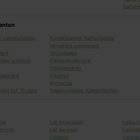
halfsc
anten
 kamerplanten
Kamerplanten halfschaduw
Monstera gatenplant
lant
Orchideeen
nten voeding
Pannenkoekplant
Philodendron
ngerplant
Phoenix
Polyscias
ten tot 15 euro
Snelgroeiende kamerplanten
oom
Lei moeraseik
Leilaur
rboom
Lei sierpeer
Leilind
Leibeuk
Leipla