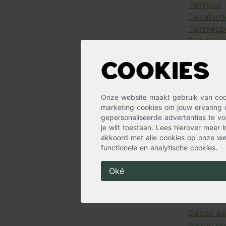
Tuinhout
Tuinafsch
Tuinmeub
Tuindecor
Moestuin
Ovale pl
Cookies
Ph-meter
Picknickta
Onze website maakt gebruik van cooki
Plantenst
marketing cookies om jouw ervaring 
Ronde pl
gepersonaliseerde advertenties te voo
Schutting
je wilt toestaan. Lees hierover meer 
Takkensc
akkoord met alle cookies op onze web
functionele en analytische cookies.
Talen too
Oké
Gazon
Gazon aa
Gazon on