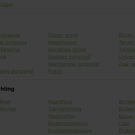
mispel
tuinaarde
Gazon grond
Rozen 
he potgrond
Hagengrond
Terras
betering
Hortensia grond
Tuinpl
ond
Kwekers potgrond
Univer
Mediterrane potgrond
Zaai- 
eding potgrond
Pokon
chting
akken
Haardhout
Border
edschap
Tuinverlichting
Bodemv
Meststoffen
Buxus 
g
Bodembedekking
Capi
Probleemoplossers
Druksp