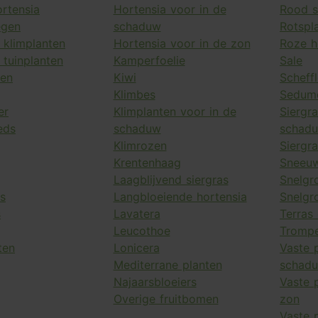
rtensia
Hortensia voor in de
Rood s
egen
schaduw
Rotspl
 klimplanten
Hortensia voor in de zon
Roze h
 tuinplanten
Kamperfoelie
Sale
en
Kiwi
Scheffl
Klimbes
Sedum
er
Klimplanten voor in de
Siergr
eds
schaduw
schad
Klimrozen
Siergra
Krentenhaag
Sneeuw
Laagblijvend siergras
Snelgr
s
Langbloeiende hortensia
Snelgr
s
Lavatera
Terras
Leucothoe
Tromp
ten
Lonicera
Vaste 
Mediterrane planten
schad
Najaarsbloeiers
Vaste 
Overige fruitbomen
zon
Vaste p