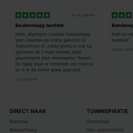
8 uur geleden
Beukenhaag besteld
Bamboep
Hallo, afgelopen voorjaar beukenhaag
Snel bij m
laten plaatsen en online gekocht bij
bamboe!
Tuincentrum nl. Juiste grond er ook bij
Denise Stoff
genomen en 1 maal bemest zoals
geadviseerd door medewerker Robert.
De haag staat er inmiddels erg mooi bij
en is in de zomer goed gegroeid.
v Duynhoven
DIRECT NAAR
TUININSPIRATIE
Bamboe
Groenhulp
Beukenhaag
Ons assortiment