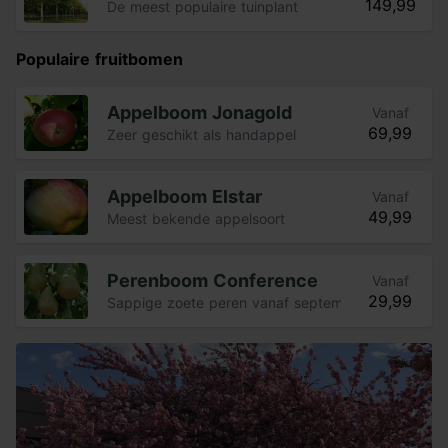
149,99
De meest populaire tuinplant
Populaire fruitbomen
Appelboom Jonagold
Vanaf
69,99
Zeer geschikt als handappel
Appelboom Elstar
Vanaf
49,99
Meest bekende appelsoort
Perenboom Conference
Vanaf
29,99
Sappige zoete peren vanaf september