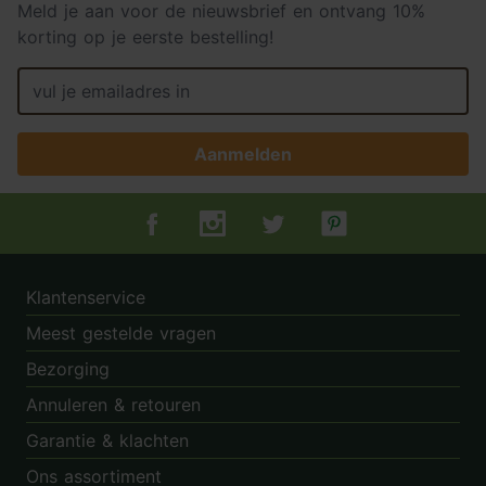
Meld je aan voor de nieuwsbrief en ontvang 10%
korting op je eerste bestelling!
Aanmelden
Tuincentrum.nl op Facebook
Tuincentrum.nl op Instagram
Tuincentrum.nl op Twitter
Tuincentrum.nl op Pin
Klantenservice
Meest gestelde vragen
Bezorging
Annuleren & retouren
Garantie & klachten
Ons assortiment