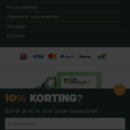
Privacybeleid
Algemene voorwaarden
Inloggen
Contact
10%
Korting?
Schrijf je nú in voor onze nieuwsbrief:
Beoordeling:
8.9
door
3.862
klanten
© 2014 - 2026 - Tuincentrum.nl B.V.