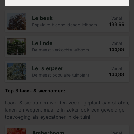
uiterlijke kenmerken die jij belangrijk vindt.
Leibeuk
Vanaf
199,99
Populaire bladhoudende leiboom
Leilinde
Vanaf
144,99
De meest verkochte leiboom
Lei sierpeer
Vanaf
144,99
De meest populaire tuinplant
Top 3 laan- & sierbomen:
Laan- & sierbomen worden veelal geplant aan straten,
lanen en wegen, maar zijn zeker ook een geweldige
toevoeging als eyecatcher in de tuin!
Amberboom
Vanaf