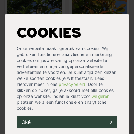
Cookies
Onze website maakt gebruik van cookies. Wij
Bladhoudend
Groenblijvend
gebruiken functionele, analytische en marketing
cookies om jouw ervaring op onze website te
verbeteren en om je van gepersonaliseerde
Top 3 leibomen:
advertenties te voorzien. Je kunt altijd zelf kiezen
welke soorten cookies je wilt toestaan. Lees
Deze sierbomen zijn geleid op een rooster van
hierover meer in ons
privacybeleid
. Door te
bamboe. Naast een sierboom kan deze boom ook
klikken op "Oké", ga je akkoord met alle cookies
dienen als schaduw- en privacyboom. We verkopen
op onze website. Indien je kiest voor
weigeren
,
verschillende leibomen. Elke boom heeft een andere
plaatsen we alleen functionele en analytische
verschijning. Wat ze allemaal gemeen hebben is dat
cookies.
het blad prachtig is, al dan niet met bloemen en
vruchten. Let bij je keuze onder andere op de
Oké
groeikracht, het bladtype, de bloeiwijze en andere