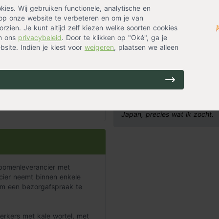
gegraven hadden.
es. Wij gebruiken functionele, analytische en
op onze website te verbeteren en om je van
rzien. Je kunt altijd zelf kiezen welke soorten cookies
Door: Bart Stopp
in ons
privacybeleid
. Door te klikken op "Oké", ga je
site. Indien je kiest voor
weigeren
, plaatsen we alleen
Deze boom 2 jaar geleden aan
webshop te bestellen maar d
oom laat zich dan
ze tint) in trossen. De
Door: Marius Prin
ken heerlijk naar amandel.
Ik heb op het moment dit boom
Japan, precies wat ik zocht.
bomenleverancier met
cier neemt binnen enkele
om een bezorgafspraak te
erkers met kale wortel, met