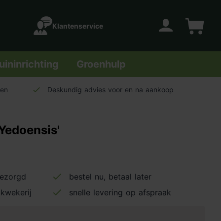
Klantenservice
Account
Winkelwage
uininrichting
Groenhulp
len
Deskundig advies voor en na aankoop
'Yedoensis'
bezorgd
bestel nu, betaal later
kwekerij
snelle levering op afspraak