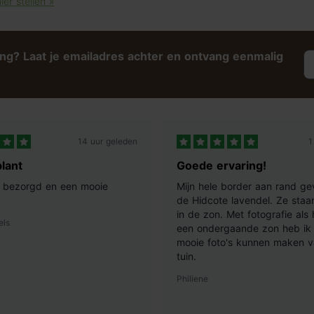
ier stellen »
ing? Laat je emailadres achter en ontvang eenmalig
14 uur geleden
1
lant
Goede ervaring!
ij bezorgd en een mooie
Mijn hele border aan rand ge
de Hidcote lavendel. Ze staan
in de zon. Met fotografie als
els
een ondergaande zon heb ik 
mooie foto's kunnen maken v
tuin.
Philiene