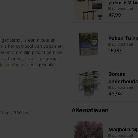
palen + 2 
op voorraad
47,99
Pokon Tuin
s
genoemd, is een mooie en
op voorraad
om is het symbool van Japan en
15,99
bekend om zijn prachtige bloei
t is afhankelijk van hoe je de
loesemboom
zeer geschikt.
Bomen
onderhouds
op voorraad
 de
witroze bloesem
. De
43,98
 hangen. Van de bloemen komt een
 en heeft een groene kleur. Later
tgroen aan de onderkant van het
Alternatieven
50 cm
,
500 cm
isbruine kleur. Houd er rekening
Magnolia ‘S
op voorraad