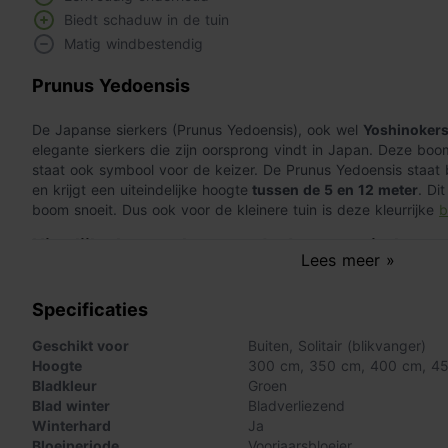
Biedt schaduw in de tuin
Matig windbestendig
Prunus Yedoensis
De Japanse sierkers (Prunus Yedoensis), ook wel
Yoshinoker
elegante sierkers die zijn oorsprong vindt in Japan. Deze bo
staat ook symbool voor de keizer. De Prunus Yedoensis staat 
en krijgt een uiteindelijke hoogte
tussen de 5 en 12 meter
. Di
boom snoeit. Dus ook voor de kleinere tuin is deze kleurrijke
b
Uiterlijke kenmerken van de Japanse sierkers
Lees meer »
De Japanse sierkers geeft een kleurrijke look aan je tuin door
Specificaties
bloesem verschijnt in april en blijft tot halverwege de lente
lichte
amandelgeur
vrij. Het blad van de boom is ovaalvormig
Geschikt voor
Buiten
,
Solitair (blikvanger)
verandert het groen naar frisgroen aan de bovenkant en lich
Hoogte
300 cm
,
350 cm
,
400 cm
,
4
blad. De bast van de Yedoensis is glad en heeft een lichte gru
Bladkleur
Groen
mee dat de boom
matig windbestendig
is.
Blad winter
Bladverliezend
Winterhard
Ja
De Yedoensis in het najaar
Bloeiperiode
Voorjaarsbloeier