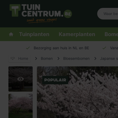
Logo Tuincentrum.be
Homepage
Tuinplanten
Kamerplanten
Bom
Bezorging aan huis in NL en BE
Vana
Home
Bomen
Bloesembomen
Japanse si
Populair