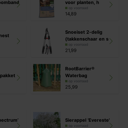
boomband
voor planten, h
op voorraad
14,89
Snoeiset 2-delig
mest
(takkenschaar en s
op voorraad
21,99
RootBarrier®
pakket
Waterbag
op voorraad
25,99
pectrum’
Sierappel 'Evereste'
op voorraad