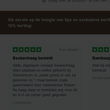
Vraag over dit product? Je kan hem
h
Als eerste op de hoogte van tips en exclusieve kort
10% korting:
8 uur geleden
Beukenhaag besteld
Bamboep
Hallo, afgelopen voorjaar beukenhaag
Snel bij m
laten plaatsen en online gekocht bij
bamboe!
Tuincentrum nl. Juiste grond er ook bij
Denise Stoff
genomen en 1 maal bemest zoals
geadviseerd door medewerker Robert.
De haag staat er inmiddels erg mooi bij
en is in de zomer goed gegroeid.
v Duynhoven