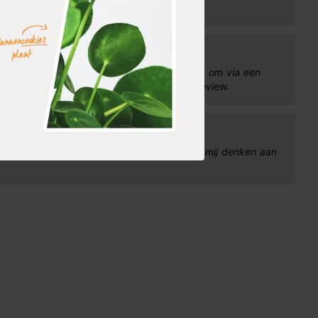
elenburg
gekocht bij Tuincentrum.nl. Ik was huiverig om via een
e boom doet het geweldig vandaar nu de review.
s
pje in mijn tuin staan. Het roze blad doet mij denken aan