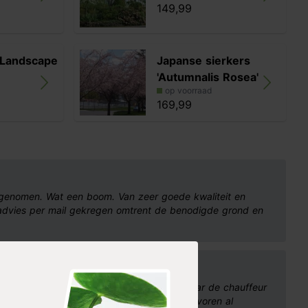
149,99
'Landscape
Japanse sierkers
'Autumnalis Rosea'
op voorraad
169,99
genomen. Wat een boom. Van zeer goede kwaliteit en
 advies per mail gekregen omtrent de benodigde grond en
ters
vangen. Het was een zwaar exemplaar maar de chauffeur
rgde de boom tot in het gat die wij van te voren al