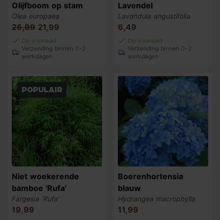
Olijfboom op stam
Lavendel
Olea europaea
Lavandula angustifolia
26,99
21,99
6,49
Op voorraad
Op voorraad
Verzending binnen 0-2
Verzending binnen 0-2
werkdagen
werkdagen
populair
Niet woekerende
Boerenhortensia
bamboe 'Rufa'
blauw
Fargesia 'Rufa'
Hydrangea macrophylla
19,99
11,99