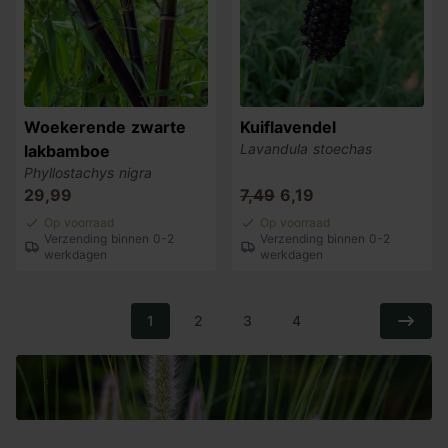
Woekerende zwarte
Kuiflavendel
Lavandula stoechas
lakbamboe
Phyllostachys nigra
29,99
7,49
6,19
Op voorraad
Op voorraad
Verzending binnen 0-2
Verzending binnen 0-2
werkdagen
werkdagen
1
2
3
4