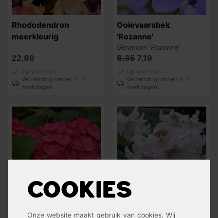
Rhododendron
Ooievaarsbek
meerkleurig
'Rozanne'
Geranium 'Rozanne'
22,99
8,35
7,19
Op voorraad
Op voorraad
Verzending binnen 0-2
Verzending binnen 0-2
werkdagen
werkdagen
Cookies
Boerenhortensia rood
Rhododendron wit
Onze website maakt gebruik van cookies. Wij
Hydrangea macrophylla