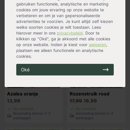
gebruiken functionele, analytische en marketing
11,99
22,99
cookies om jouw ervaring op onze website te
Op voorraad
Op voorraad
verbeteren en om je van gepersonaliseerde
Verzending binnen 0-2
Verzending binnen 0-2
advertenties te voorzien. Je kunt altijd zelf kiezen
werkdagen
werkdagen
welke soorten cookies je wilt toestaan. Lees
hierover meer in ons
privacybeleid
. Door te
klikken op "Oké", ga je akkoord met alle cookies
op onze website. Indien je kiest voor
weigeren
,
plaatsen we alleen functionele en analytische
cookies.
Oké
Azalea oranje
Rozenstruik rood
13,99
17,99
16,99
Op voorraad
Op voorraad
Verzending binnen 0-2
Verzending binnen 0-2
werkdagen
werkdagen