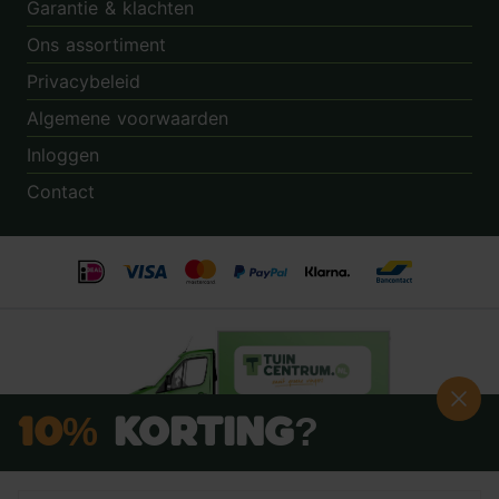
Garantie & klachten
Ons assortiment
Privacybeleid
Algemene voorwaarden
Inloggen
Contact
10%
Korting?
Schrijf je nú in voor onze nieuwsbrief:
Beoordeling:
8.9
door
3.862
klanten