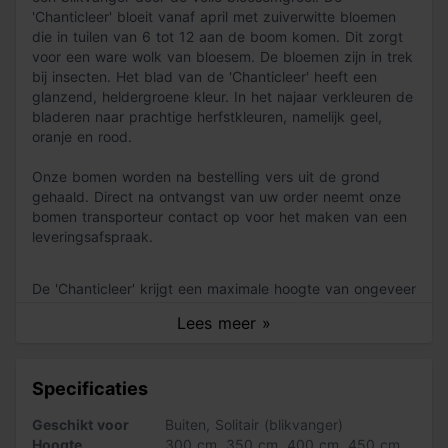
'Chanticleer' bloeit vanaf april met zuiverwitte bloemen
die in tuilen van 6 tot 12 aan de boom komen. Dit zorgt
voor een ware wolk van bloesem. De bloemen zijn in trek
bij insecten. Het blad van de 'Chanticleer' heeft een
glanzend, heldergroene kleur. In het najaar verkleuren de
bladeren naar prachtige herfstkleuren, namelijk geel,
oranje en rood.
Onze bomen worden na bestelling vers uit de grond
gehaald. Direct na ontvangst van uw order neemt onze
bomen transporteur contact op voor het maken van een
leveringsafspraak.
De 'Chanticleer' krijgt een maximale hoogte van ongeveer
12 meter en heeft een piramidale kroonvorm. Daardoor is
Lees meer »
de boom ook geschikt voor de middelgrote tuin. Wist je
dat je de 'Chanticleer' ook veel tegenkomt als laan-,
straat- en parkboom? Aan deze boom komen zelden
Specificaties
vruchten. Wel kun je lang van het blad genieten, want
dat blijft tot diep in de winter aan de boom hangen.
Geschikt voor
Buiten
,
Solitair (blikvanger)
Hoogte
300 cm
,
350 cm
,
400 cm
,
450 cm
,