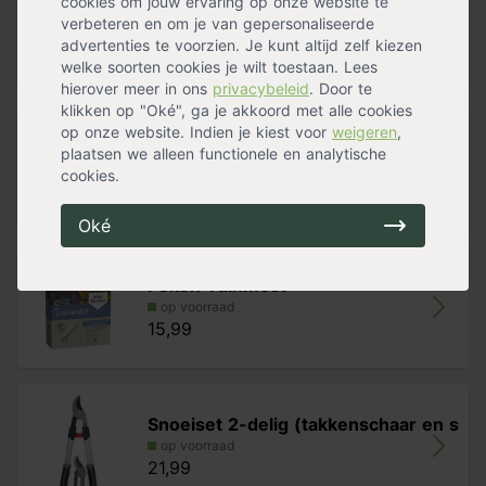
cookies om jouw ervaring op onze website te
boomband
verbeteren en om je van gepersonaliseerde
op voorraad
advertenties te voorzien. Je kunt altijd zelf kiezen
47,99
welke soorten cookies je wilt toestaan. Lees
hierover meer in ons
privacybeleid
. Door te
klikken op "Oké", ga je akkoord met alle cookies
op onze website. Indien je kiest voor
Pokon aanplantgrond voor planten,
weigeren
,
plaatsen we alleen functionele en analytische
h
cookies.
op voorraad
14,89
Oké
Pokon Tuinmest
op voorraad
15,99
Snoeiset 2-delig (takkenschaar en s
op voorraad
21,99