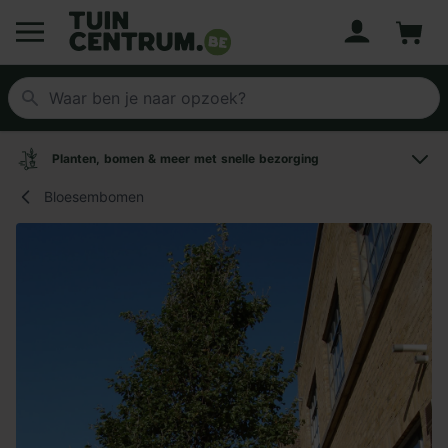
Account
Winke
Logo Tuincentrum.be
Planten, bomen & meer met snelle bezorging
Bloesembomen