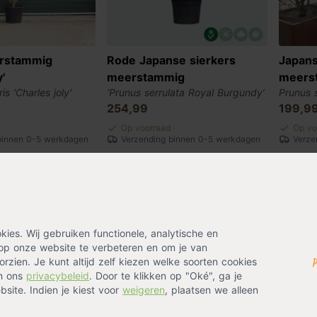
erstammig
Rode Japanse sierkers
Japans
'
meerstammig
meers
is 'Charles joly'
‘Prunus serrulata Royal Burgundy’
Prunus s
254,99
199,9
Op voorraad
Op vo
binnen 0-5 werkdagen
Verzending binnen 0-5 werkdagen
Verze
es. Wij gebruiken functionele, analytische en
op onze website te verbeteren en om je van
rzien. Je kunt altijd zelf kiezen welke soorten cookies
in ons
privacybeleid
. Door te klikken op "Oké", ga je
site. Indien je kiest voor
weigeren
, plaatsen we alleen