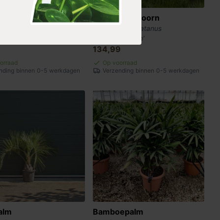
wilg op stam
Gele bol esdoorn
tegra 'Hakuro-nishiki'
Acer pseudoplatanus
'Brilliantissimum'
134,99
orraad
Op voorraad
nding binnen 0-5 werkdagen
Verzending binnen 0-5 werkdagen
alm
Bamboepalm