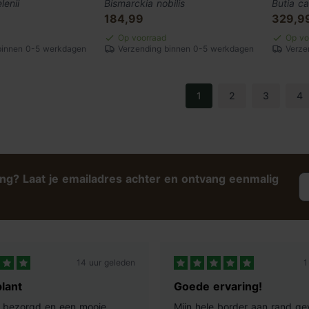
lenii
Bismarckia nobilis
Butia ca
184,99
329,9
Op voorraad
Op vo
binnen 0-5 werkdagen
Verzending binnen 0-5 werkdagen
Verze
1
2
3
4
ing? Laat je emailadres achter en ontvang eenmalig
14 uur geleden
1
lant
Goede ervaring!
ij bezorgd en een mooie
Mijn hele border aan rand ge