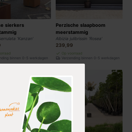
e sierkers
Perzische slaapboom
tammig
meerstammig
errulata ‘Kanzan'
Albizia julibrissin 'Rosea'
9
239,99
orraad
Op voorraad
nding binnen 0-5 werkdagen
Verzending binnen 0-5 werkdagen