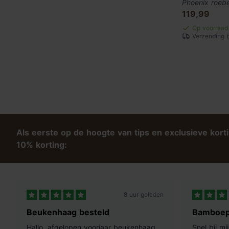
Phoenix roebe
119,99
Op voorraad
Verzending 
Als eerste op de hoogte van tips en exclusieve kort
10% korting:
8 uur geleden
Beukenhaag besteld
Bamboep
Hallo, afgelopen voorjaar beukenhaag
Snel bij m