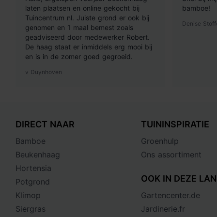
laten plaatsen en online gekocht bij
bamboe!
Tuincentrum nl. Juiste grond er ook bij
Denise Stoff
genomen en 1 maal bemest zoals
geadviseerd door medewerker Robert.
De haag staat er inmiddels erg mooi bij
en is in de zomer goed gegroeid.
v Duynhoven
DIRECT NAAR
TUININSPIRATIE
Bamboe
Groenhulp
Beukenhaag
Ons assortiment
Hortensia
OOK IN DEZE LAN
Potgrond
Klimop
Gartencenter.de
Siergras
Jardinerie.fr