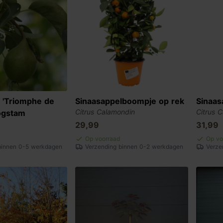
'Triomphe de
Sinaasappelboompje op rek
Sinaa
Citrus Calamondin
Citrus 
ogstam
29,99
31,99
Op voorraad
Op vo
binnen 0-5 werkdagen
Verzending binnen 0-2 werkdagen
Verze