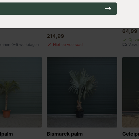
meerstammig
Tamarisk
Bonte 
bingei
Tamarix tetrandra
Salix in
64,99
214,99
Op vo
binnen 0-5 werkdagen
Niet op voorraad
Verze
lpalm
Bismarck palm
Geleip