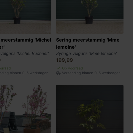
 meerstammig 'Michel
Sering meerstammig 'Mme
r'
lemoine'
vulgaris 'Michel Buchner'
Syringa vulgaris 'Mme lemoine'
9
199,99
orraad
Op voorraad
nding binnen 0-5 werkdagen
Verzending binnen 0-5 werkdagen