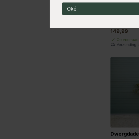
Oké
Olijfwilg 
Elaeagnus eb
149,99
Op voorraad
Verzending 
Dwergdade