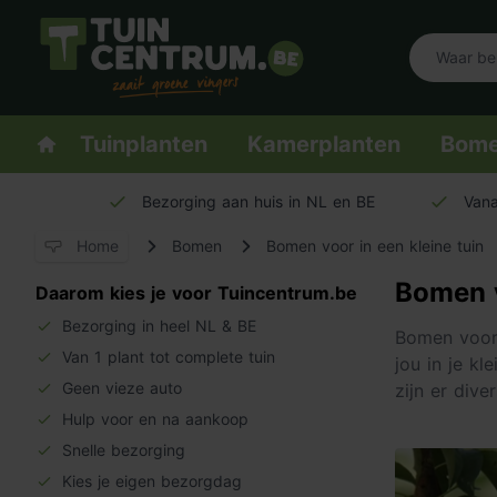
Logo Tuincentrum.be
Homepage
Tuinplanten
Kamerplanten
Bom
Bezorging aan huis in NL en BE
Vana
Home
Bomen
Bomen voor in een kleine tuin
Bomen v
Daarom kies je voor Tuincentrum.be
Bezorging in heel NL & BE
Bomen voor 
Van 1 plant tot complete tuin
jou in je kl
Geen vieze auto
zijn er div
Hulp voor en na aankoop
Snelle bezorging
Kies je eigen bezorgdag