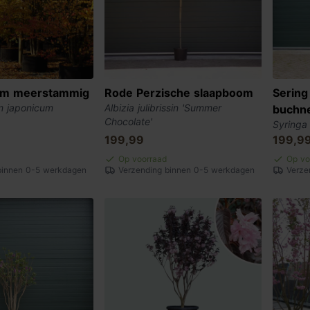
om meerstammig
Rode Perzische slaapboom
Sering
m japonicum
Albizia julibrissin 'Summer
buchne
Chocolate'
Syringa 
199,99
199,9
Op voorraad
Op vo
binnen 0-5 werkdagen
Verzending binnen 0-5 werkdagen
Verze