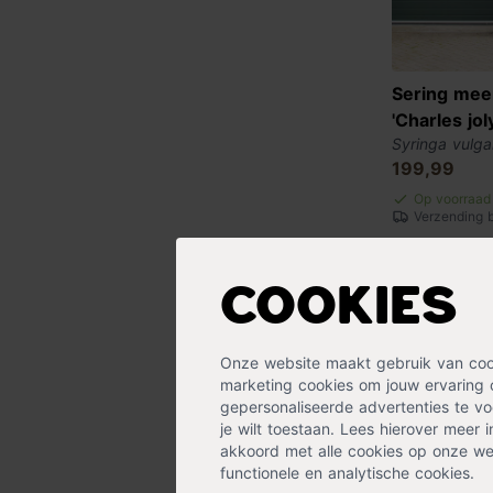
Sering me
'Charles joly
Syringa vulgar
199,99
Op voorraad
Verzending 
Cookies
Onze website maakt gebruik van cooki
marketing cookies om jouw ervaring 
gepersonaliseerde advertenties te voo
je wilt toestaan. Lees hierover meer 
akkoord met alle cookies op onze web
functionele en analytische cookies.