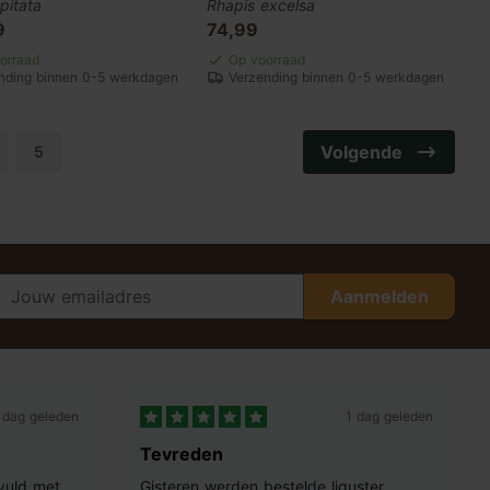
pitata
Rhapis excelsa
9
74,99
orraad
Op voorraad
nding binnen 0-5 werkdagen
Verzending binnen 0-5 werkdagen
Volgende
5
Aanmelden
 dag geleden
1 dag geleden
Tevreden
vuld met
Gisteren werden bestelde liguster