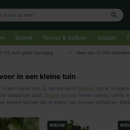
en
Grond
Terras & balkon
Gazon
T
f 175 euro gratis bezorging
Meer dan 10.000 tuinartike
oor in een kleine tuin
in een kleine tuin, ja het kan echt!
Bomen
zijn er in aller
eine (stads)tuin past.
Smalle bomen
nemen weinig ruimte in
erse andere bomen die je kleine tuin kunnen opfleuren. Beki
Nieuw
Nie