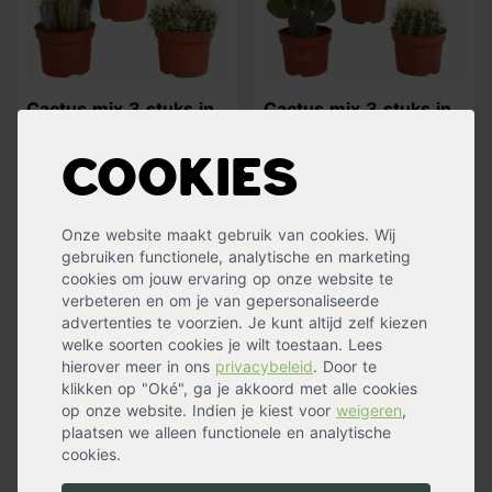
Cactus mix 3 stuks in
Cactus mix 3 stuks in
12 cm pot
10,5 cm pot
29,99
32,99
28,99
Cookies
Op voorraad
Op voorraad
Verzending binnen 0-2
Verzending binnen 0-2
werkdagen
werkdagen
Onze website maakt gebruik van cookies. Wij
gebruiken functionele, analytische en marketing
cookies om jouw ervaring op onze website te
verbeteren en om je van gepersonaliseerde
advertenties te voorzien. Je kunt altijd zelf kiezen
welke soorten cookies je wilt toestaan. Lees
hierover meer in ons
privacybeleid
. Door te
klikken op "Oké", ga je akkoord met alle cookies
op onze website. Indien je kiest voor
weigeren
,
plaatsen we alleen functionele en analytische
cookies.