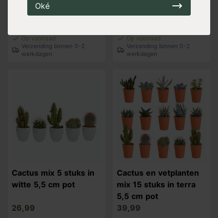
Cactus mix 3 stuks in
Cactus mix 3 stuks in
Oké
witte 8,5 cm pot
8,5 cm pot
28,99
23,99
Op voorraad
Op voorraad
Verzending binnen 0-2
Verzending binnen 0-2
werkdagen
werkdagen
Cactus mix 5 stuks in
Cactus en vetplanten
witte 5,5 cm pot
mix 15 stuks in terra
5,5 cm pot
26,99
39,99