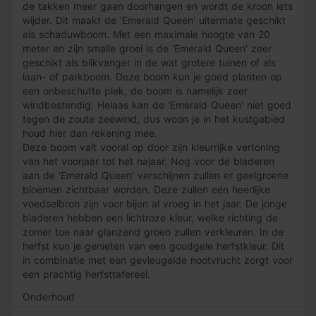
de takken meer gaan doorhangen en wordt de kroon iets
wijder. Dit maakt de 'Emerald Queen' uitermate geschikt
als schaduwboom. Met een maximale hoogte van 20
meter en zijn smalle groei is de 'Emerald Queen' zeer
geschikt als blikvanger in de wat grotere tuinen of als
laan- of parkboom. Deze boom kun je goed planten op
een onbeschutte plek, de boom is namelijk zeer
windbestendig. Helaas kan de 'Emerald Queen' niet goed
tegen de zoute zeewind, dus woon je in het kustgebied
houd hier dan rekening mee.
Deze boom valt vooral op door zijn kleurrijke vertoning
van het voorjaar tot het najaar. Nog voor de bladeren
aan de 'Emerald Queen' verschijnen zullen er geelgroene
bloemen zichtbaar worden. Deze zullen een heerlijke
voedselbron zijn voor bijen al vroeg in het jaar. De jonge
bladeren hebben een lichtroze kleur, welke richting de
zomer toe naar glanzend groen zullen verkleuren. In de
herfst kun je genieten van een goudgele herfstkleur. Dit
in combinatie met een gevleugelde nootvrucht zorgt voor
een prachtig herfsttafereel.
Onderhoud
De Acer platanoides 'Emerald Queen' is gemakkelijk in