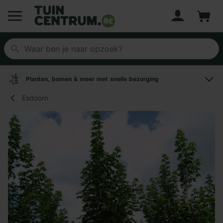
Account
Winke
Logo Tuincentrum.be
Planten, bomen & meer met snelle bezorging
Esdoorn