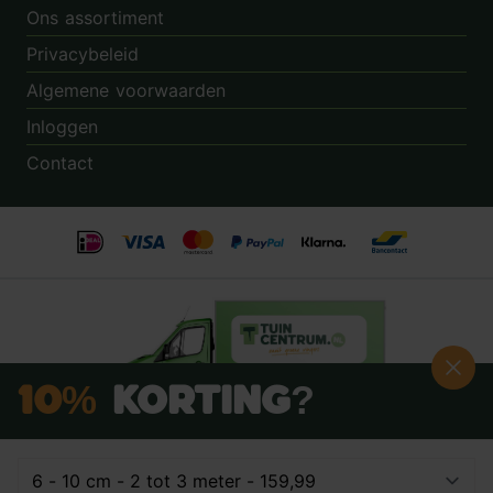
Ons assortiment
Privacybeleid
Algemene voorwaarden
Inloggen
Contact
10%
Korting?
Schrijf je nú in voor onze nieuwsbrief:
Beoordeling:
8.9
door
3.862
klanten
© 2014 - 2026 - Tuincentrum.nl B.V.