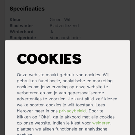
zullen dan sapstromen vrij komen. Deze boom groeit
Specificaties
goed op alle grondsoorten, zelfs op gronden met zeer
slechte bodemcondities. De boom zal goed groeien op
Kleur
Groen
,
Wit
zowel een zonnige als op een half schaduwrijke plek.
Blad winter
Bladverliezend
Winterhard
Ja
LET OP: De levering van de bomen kan maximaal een
Bloeiperiode
Voorjaarsbloeier
week duren. De bomen worden speciaal voor jou uit de
Wintergroen
Nee
grond gehaald bij de kweker en in pot gekweekt. Zodra
Standplaats
Halfschaduw
,
Zon
de bomen klaarstaan zullen we contact met je opnemen
Bloemkleur
Geel
,
Groen
Cookies
voor een afleverafspraak.
Bloemen
Ja
Vruchtdragend
Ja
Kenmerken
Groeisnelheid
Snel
Onze website maakt gebruik van cookies. Wij
Stamhoogte: tussen 180 en 200cm
Vorm
Hoogstam
gebruiken functionele, analytische en marketing
Maximale hoogte: 20m
Herfstverkleuring
Bruin
,
Geel
cookies om jouw ervaring op onze website te
Blad: wit met gele vlekken, 5 lobbig, 12-20cm
Meer specificaties »
verbeteren en om je van gepersonaliseerde
Bloeiperiode: april
advertenties te voorzien. Je kunt altijd zelf kiezen
Vrucht: gevleugelde nootvrucht
Handig voor erbij
welke soorten cookies je wilt toestaan. Lees
Grondsoort: alle
hierover meer in ons
privacybeleid
. Door te
Windbestendigheid: zeer goed
klikken op "Oké", ga je akkoord met alle cookies
Oorsprong: België
Boomband met gesp
op onze website. Indien je kiest voor
weigeren
,
op voorraad
plaatsen we alleen functionele en analytische
Let op: bij het kiezen van een boom is de stamomtrek
11,99
cookies.