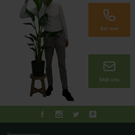
Bel ons
Mail ons
Tuincentrum.nl op Facebook
Tuincentrum.nl op Instagram
Tuincentrum.nl op Twitter
Tuincentrum.nl op Pin
Klantenservice