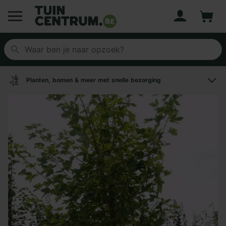
Account
Winke
Logo Tuincentrum.be
Planten, bomen & meer met snelle bezorging