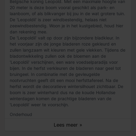
Belgische koning Leopold. Met een maximale hoogte van
20 meter is deze boom vooral geschikt als park- en
laanboom, of als blikvanger bij jou in de wat grotere tuin.
De 'Leopoldii' is zeer windbestendig, helaas niet
zeewindbestendig. Woon je in het kustgebied, houd hier
dan rekening mee.
De 'Leopoldii' valt op door zijn bijzondere bladkleur. In
het voorjaar zijn de jonge bladeren roze gekleurd en
zullen langzaam wit kleuren met gele vlekken. Tijdens de
bladontwikkeling zullen ook de bloemen aan de
'Leopoldii' verschijnen, een ware voedselparadijs voor
bijen. In de herfst verkleuren de bladeren naar geel tot
bruingeel. In combinatie met de gevleugelde
nootvruchten geeft dit een mooi herfsttafereel. Na de
herfst wordt de decoratieve wintersilhouet zichtbaar. De
boom is zeer winterhard dus na de koude Hollandse
winterdagen komen de prachtige bladeren van de
'Leopoldii' weer te voorschijn.
Onderhoud
De Acer pseudoplatanus 'Leopoldii' is gemakkelijk in zijn
Lees meer »
onderhoud. Je snoeit de boom elk jaar om hem in zijn
vorm te behouden. Snoei de boom niet in de lente, er