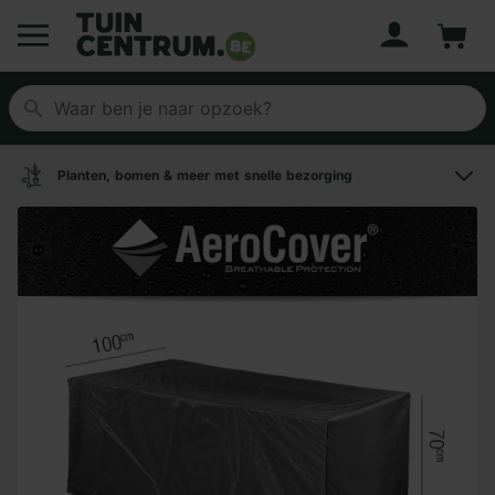
Account
Winke
Logo Tuincentrum.be
Planten, bomen & meer met snelle bezorging