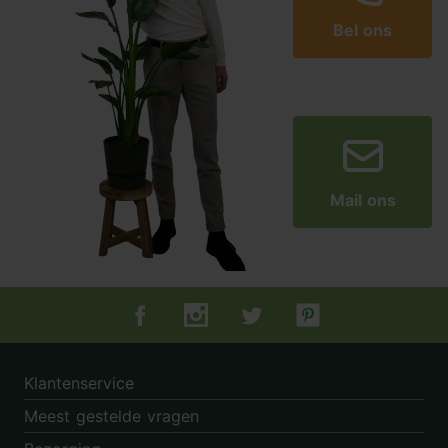
Bel ons
Mail ons
Tuincentrum.nl op Facebook
Tuincentrum.nl op Instagram
Tuincentrum.nl op Twitter
Tuincentrum.nl op Pin
Klantenservice
Meest gestelde vragen