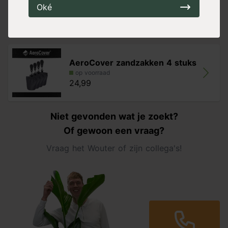
Oké
op voorraad
34,99
AeroCover zandzakken 4 stuks
op voorraad
24,99
Niet gevonden wat je zoekt?
Of gewoon een vraag?
Vraag het Wouter of zijn collega's!