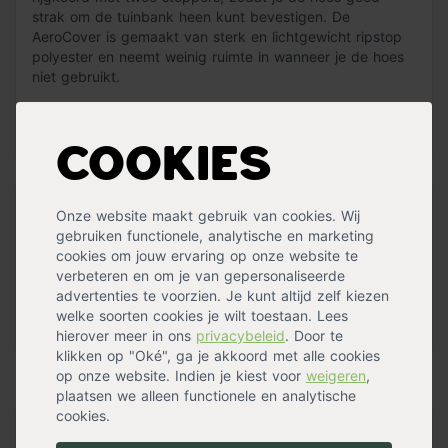
strak om de tuinbank heen kunt bevestigen. De
AeroCover is gemaakt van sterk en lichtgewicht ripstop
polyester en neemt weinig ruimte in wanneer je de hoes
niet gebruikt.
Door temperatuurschommelingen kan er condensvorming
onder een hoes ontstaan. Een hoes van AeroCover heeft
Lees meer »
een ademend membraan. Dit zorgt ervoor dat vocht naar
Cookies
buiten wordt getransporteerd en het houdt ook vuil, stof
en regen van buitenaf tegen. Het voordeel hiervan is dat
Specificaties
er geen schimmelvorming onder de hoes ontstaat.
Onze website maakt gebruik van cookies. Wij
gebruiken functionele, analytische en marketing
Garatie
2 jaar
Het verminderen van condensvorming hang wel af van
cookies om jouw ervaring op onze website te
Geschikt voor
Tafel
,
Buiten
de weersomstandigheden en de luchtvochtigheid.
verbeteren en om je van gepersonaliseerde
Kleur
Antraciet
Wanneer er grote temperatuurverschillen zijn en de
advertenties te voorzien. Je kunt altijd zelf kiezen
Materiaal
Polyester
luchtvochtigheid hoog is, ontstaat er meer
welke soorten cookies je wilt toestaan. Lees
Waterbestendig
Ja
condensvorming dan normaal.
Meer specificaties »
hierover meer in ons
privacybeleid
. Door te
klikken op "Oké", ga je akkoord met alle cookies
op onze website. Indien je kiest voor
weigeren
,
Handig voor erbij
plaatsen we alleen functionele en analytische
cookies.
AeroCover hoessteunset