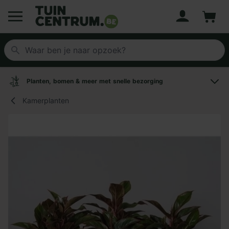
Account
Winke
Logo Tuincentrum.be
Planten, bomen & meer met snelle bezorging
Kamerplanten