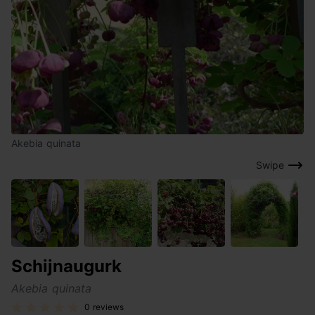
Akebia quinata
Swipe
Schijnaugurk
Akebia quinata
0 reviews