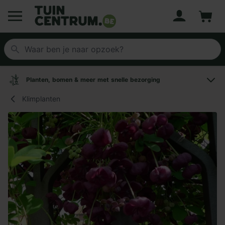
Account
Winke
Logo Tuincentrum.be
Planten, bomen & meer met snelle bezorging
Klimplanten