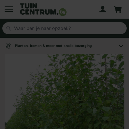
Account
Winke
Logo Tuincentrum.be
Planten, bomen & meer met snelle bezorging