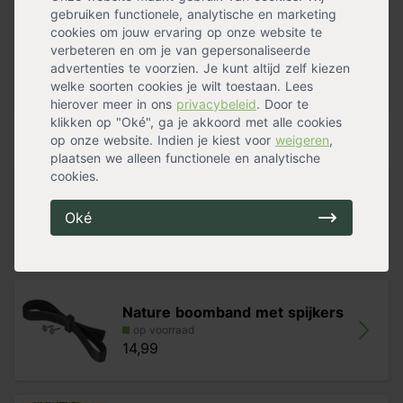
Standplaats
Halfschaduw
,
Schaduw
,
Zon
Grondsoort: alle
gebruiken functionele, analytische en marketing
Bloemen
Nee
Windbestendigheid: goed
cookies om jouw ervaring op onze website te
Vruchtdragend
Ja
Oorsprong: Duitsland
verbeteren en om je van gepersonaliseerde
Groeisnelheid
Snel
advertenties te voorzien. Je kunt altijd zelf kiezen
Vorm
Hoogstam
LET OP: bij het kiezen van een boom is de stamomtrek
welke soorten cookies je wilt toestaan. Lees
Herfstverkleuring
Bruin
,
Geel
is leidend. De bij de stamomtrek genoemde hoogte is
Meer specificaties »
hierover meer in ons
privacybeleid
. Door te
slechts een indicatie. Dus aan de hoogte indicatie
klikken op "Oké", ga je akkoord met alle cookies
kunnen geen rechten worden ontleend.
Handig voor erbij
op onze website. Indien je kiest voor
weigeren
,
plaatsen we alleen functionele en analytische
cookies.
Boomband met gesp
op voorraad
Oké
11,99
Nature boomband met spijkers
op voorraad
14,99