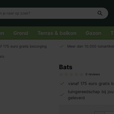
en
Grond
Terras & balkon
Gazon
T
f 175 euro gratis bezorging
Meer dan 10.000 tuinartike
ats
Bats
0 reviews
vanaf 175 euro gratis 
tuingereedschap bij jou
geleverd