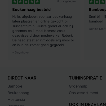
8 uur geleden
Beukenhaag besteld
Bamboep
Hallo, afgelopen voorjaar beukenhaag
Snel bij m
laten plaatsen en online gekocht bij
bamboe!
Tuincentrum nl. Juiste grond er ook bij
Denise Stoff
genomen en 1 maal bemest zoals
geadviseerd door medewerker Robert.
De haag staat er inmiddels erg mooi bij
en is in de zomer goed gegroeid.
v Duynhoven
DIRECT NAAR
TUININSPIRATIE
Bamboe
Groenhulp
Beukenhaag
Ons assortiment
Hortensia
OOK IN DEZE LAN