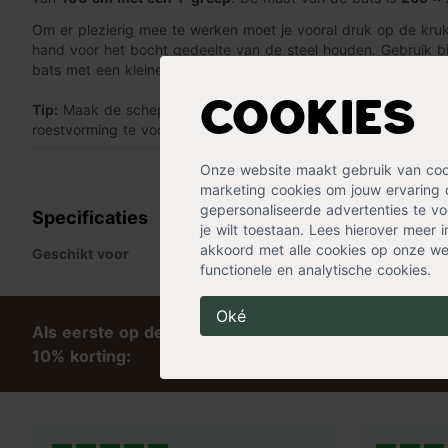
Om er plezierig mee te werken moet je vooral druk op de kru
hand voor het bocht gedeelte van de steel houden. Gebruik b
bats met een kleiner blad.
Cookies
Tip:
Maak de schep altijd goed schoon na gebruik en bewaar
roestvorming te voorkomen kan je het blad licht in oliën.
« Lees minder
Onze website maakt gebruik van cooki
marketing cookies om jouw ervaring 
gepersonaliseerde advertenties te voo
Specificaties
je wilt toestaan. Lees hierover meer 
akkoord met alle cookies op onze web
Geschikt voor
Buiten
functionele en analytische cookies.
Oké
Als eerste op de hoogte van tips en exclusieve kort
10% korting: