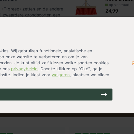
op voorraad
k (T-greep) zetten en de andere
24,99
ij zwaardere grondsoorten een
Alternatieven
 op een droge plek. Om
Spade
es. Wij gebruiken functionele, analytische en
op voorraad
op onze website te verbeteren en om je van
59,99
rzien. Je kunt altijd zelf kiezen welke soorten cookies
in ons
privacybeleid
. Door te klikken op "Oké", ga je
site. Indien je kiest voor
weigeren
, plaatsen we alleen
ing? Laat je emailadres achter en ontvang eenmalig