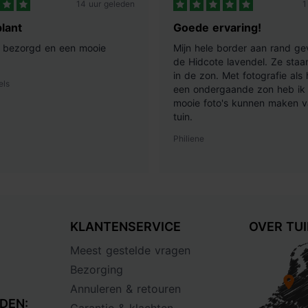
14 uur geleden
1
lant
Goede ervaring!
ij bezorgd en een mooie
Mijn hele border aan rand ge
de Hidcote lavendel. Ze staan
in de zon. Met fotografie als
els
een ondergaande zon heb ik 
mooie foto's kunnen maken v
tuin.
Philiene
KLANTENSERVICE
OVER TU
Meest gestelde vragen
Bezorging
Annuleren & retouren
DEN: