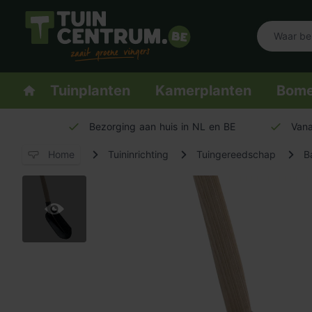
Logo Tuincentrum.be
Homepage
Tuinplanten
Kamerplanten
Bom
Bezorging aan huis in NL en BE
Vana
Home
Tuininrichting
Tuingereedschap
B