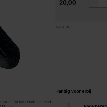
20,00
-
Totaal: 20,00
Handig voor erbij
 aarde. De bats heeft een steel
Rode bezem
 215 mm
.