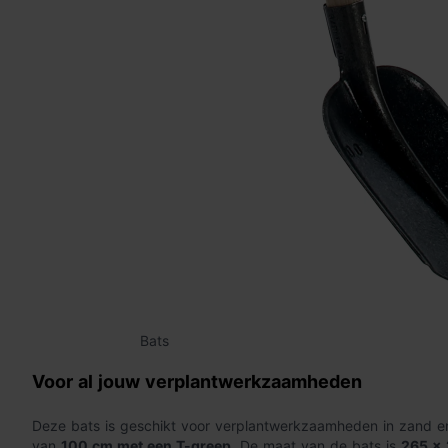
Bats
Voor al jouw verplantwerkzaamheden
Deze bats is geschikt voor verplantwerkzaamheden in zand en
van
100 cm met een T-greep
. De maat van de bats is
265 x