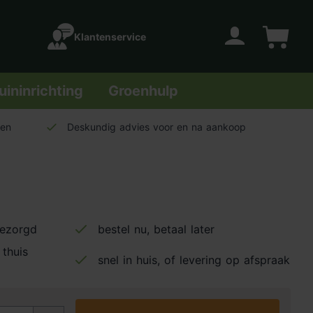
Klantenservice
Account
Winkelwage
uininrichting
Groenhulp
len
Deskundig advies voor en na aankoop
bezorgd
bestel nu, betaal later
 thuis
snel in huis, of levering op afspraak