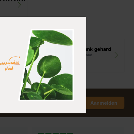
Bats blank gehard
op voorraad
39,99
Aanmelden