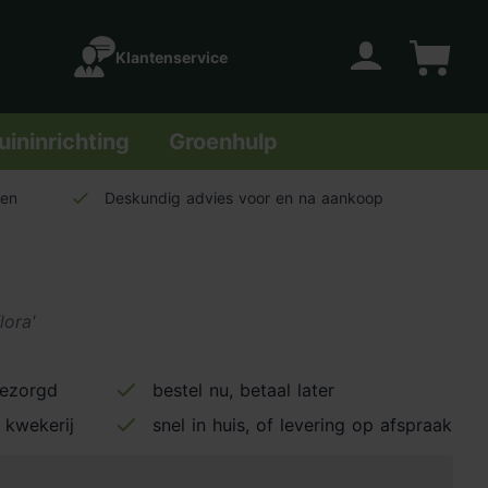
Klantenservice
Account
Winkelwage
uininrichting
Groenhulp
len
Deskundig advies voor en na aankoop
lora'
bezorgd
bestel nu, betaal later
 kwekerij
snel in huis, of levering op afspraak