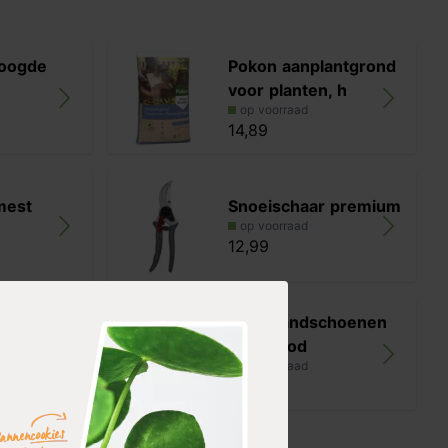
oogde
Pokon aanplantgrond
voor planten, h
op voorraad
14,89
mest
Snoeischaar premium
op voorraad
12,99
en
Werkhandschoenen
pakket
roze/rood
op voorraad
3,99