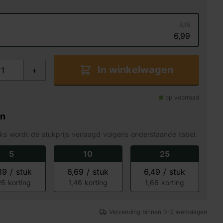
8,15
6,99
In winkelwagen
+
op voorraad
en
ks wordt de stukprijs verlaagd volgens onderstaande tabel.
5
10
25
89 / stuk
6,69 / stuk
6,49 / stuk
26 korting
1,46 korting
1,66 korting
Verzending binnen 0-2 werkdagen