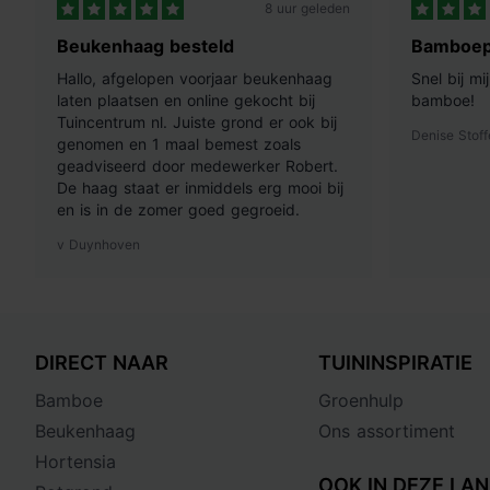
8 uur geleden
Beukenhaag besteld
Bamboep
Hallo, afgelopen voorjaar beukenhaag
Snel bij m
laten plaatsen en online gekocht bij
bamboe!
Tuincentrum nl. Juiste grond er ook bij
Denise Stoff
genomen en 1 maal bemest zoals
geadviseerd door medewerker Robert.
De haag staat er inmiddels erg mooi bij
en is in de zomer goed gegroeid.
v Duynhoven
DIRECT NAAR
TUININSPIRATIE
Bamboe
Groenhulp
Beukenhaag
Ons assortiment
Hortensia
OOK IN DEZE LAN