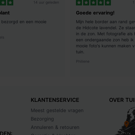
14 uur geleden
1
lant
Goede ervaring!
ij bezorgd en een mooie
Mijn hele border aan rand ge
de Hidcote lavendel. Ze staan
in de zon. Met fotografie als
els
een ondergaande zon heb ik 
mooie foto's kunnen maken v
tuin.
Philiene
KLANTENSERVICE
OVER TU
Meest gestelde vragen
Bezorging
Annuleren & retouren
DEN: