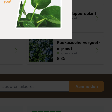
edelweiss
Schoenlappersplant
op voorraad
8,35
Kaukasische vergeet-
mij-niet
op voorraad
8,35
Aanmelden