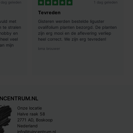
 dag geleden
1 dag geleden
Tevreden
vuld met
Gisteren werden bestelde liguster
 te stralen
ovalifolium planten bezorgd. De planten
 hobby en
zijn erg mooi en de aflevering verliep
heel veel
heel correct. We zijn erg tevreden!
an mijn
bma brouwer
INCENTRUM.NL
Onze locatie
Halve raak 58
2771 AD, Boskoop
Nederland
info@tuincentrum.nl