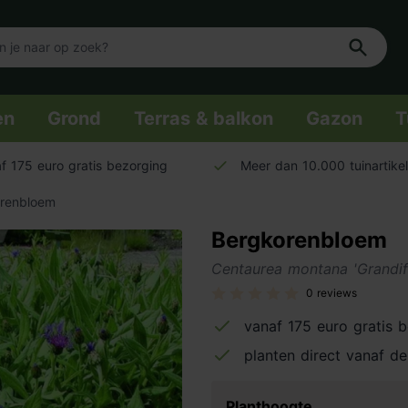
en
Grond
Terras & balkon
Gazon
T
f 175 euro gratis bezorging
Meer dan 10.000 tuinartike
renbloem
Bergkorenbloem
Centaurea montana 'Grandif
0 reviews
vanaf 175 euro gratis 
planten direct vanaf de
Planthoogte