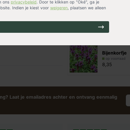
in ons
privacybeleid
. Door te klikken op "Oké", ga je
site. Indien je kiest voor
weigeren
, plaatsen we alleen
Siberische 
op voorraad
8,35
Bijenkorfje
op voorraad
8,35
ing? Laat je emailadres achter en ontvang eenmalig