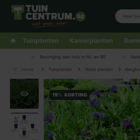
Logo Tuincentrum.be
Homepage
Tuinplanten
Kamerplanten
Bom
Bezorging aan huis in NL en BE
Vana
Home
Tuinplanten
Vaste planten
Bergko
15% korting