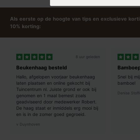
Als eerste op de hoogte van tips en exclusieve kort
10% korting:
8 uur geleden
Beukenhaag besteld
Bamboep
Hallo, afgelopen voorjaar beukenhaag
Snel bij m
laten plaatsen en online gekocht bij
bamboe!
Tuincentrum nl. Juiste grond er ook bij
Denise Stoff
genomen en 1 maal bemest zoals
geadviseerd door medewerker Robert.
De haag staat er inmiddels erg mooi bij
en is in de zomer goed gegroeid.
v Duynhoven