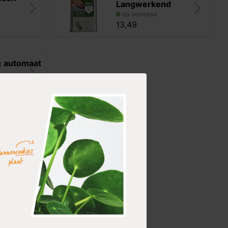
Langwerkend
op voorraad
13,49
n automaat