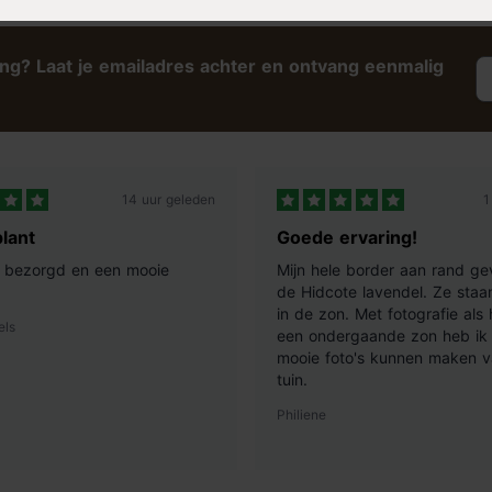
ing? Laat je emailadres achter en ontvang eenmalig
14 uur geleden
1
lant
Goede ervaring!
ij bezorgd en een mooie
Mijn hele border aan rand ge
de Hidcote lavendel. Ze staan
in de zon. Met fotografie als
els
een ondergaande zon heb ik 
mooie foto's kunnen maken v
tuin.
Philiene