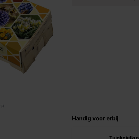
s)
Handig voor erbij
Tuinknielku