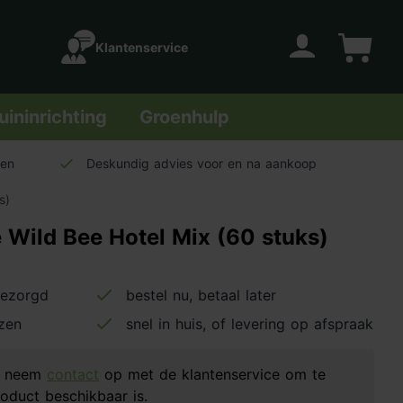
Klantenservice
Account
Winkelwage
uininrichting
Groenhulp
len
Deskundig advies voor en na aankoop
s)
e Wild Bee Hotel Mix (60 stuks)
bezorgd
bestel nu, betaal later
jzen
snel in huis, of levering op afspraak
d, neem
contact
op met de klantenservice om te
oduct beschikbaar is.