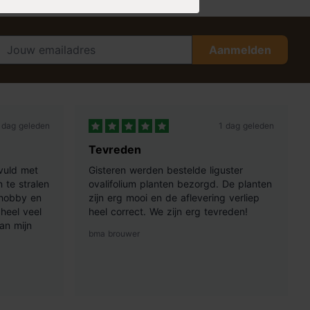
Aanmelden
 dag geleden
1 dag geleden
Tevreden
vuld met
Gisteren werden bestelde liguster
 te stralen
ovalifolium planten bezorgd. De planten
 hobby en
zijn erg mooi en de aflevering verliep
heel veel
heel correct. We zijn erg tevreden!
an mijn
bma brouwer