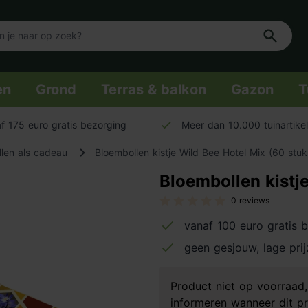
en
Grond
Terras & balkon
Gazon
T
f 175 euro gratis bezorging
Meer dan 10.000 tuinartike
len als cadeau
Bloembollen kistje Wild Bee Hotel Mix (60 stuk
Bloembollen kistj
0 reviews
vanaf 100 euro gratis 
geen gesjouw, lage pri
Product niet op voorraa
informeren wanneer dit pr