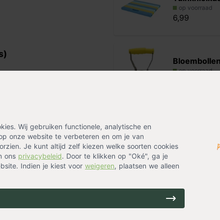
op voorraad
6,99
s)
Bloembolle
op voorraad
ng kan gebruikt worden om een
8,99
e bloembol
aan voor de juiste
es. Wij gebruiken functionele, analytische en
op onze website te verbeteren en om je van
rzien. Je kunt altijd zelf kiezen welke soorten cookies
in ons
privacybeleid
. Door te klikken op "Oké", ga je
site. Indien je kiest voor
weigeren
, plaatsen we alleen