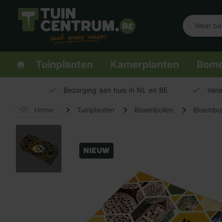
Logo Tuincentrum.be
Homepage
Tuinplanten
Kamerplanten
Bom
Bezorging aan huis in NL en BE
Vana
Home
Tuinplanten
Bloembollen
Bloembol
Nieuw