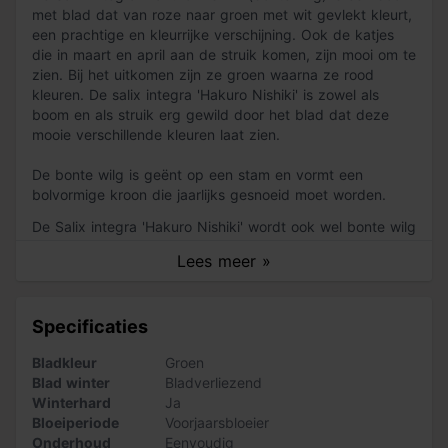
met blad dat van roze naar groen met wit gevlekt kleurt,
een prachtige en kleurrijke verschijning. Ook de katjes
die in maart en april aan de struik komen, zijn mooi om te
zien. Bij het uitkomen zijn ze groen waarna ze rood
kleuren. De salix integra 'Hakuro Nishiki' is zowel als
boom en als struik erg gewild door het blad dat deze
mooie verschillende kleuren laat zien.
De bonte wilg is geënt op een stam en vormt een
bolvormige kroon die jaarlijks gesnoeid moet worden.
De Salix integra 'Hakuro Nishiki' wordt ook wel bonte wilg
genoemd en vindt zijn oorsprong in Japan. De wilg
Lees meer »
behoort tot de saliceaea (wilgenfamilie). De uiteinde van
de twijgen zijn paarsrood en als het blad in het voorjaar
uitloopt, is het groen met roze. Later in het jaar wordt het
Specificaties
groen met wit gevlekt. Het blad is dun en lancetvormig.
In maart en april, net voordat het blad aan de struik
Bladkleur
Groen
verschijnt, vormen zich bloemen in de vorm van katjes.
Blad winter
Bladverliezend
Deze zijn groen bij het uitkomen en kleuren daarna rood.
Winterhard
Ja
Bloeiperiode
Voorjaarsbloeier
De bont wilg is een minder harde groeier dan
Onderhoud
Eenvoudig
soortgenoten als de knotwilg en treurwilg. Het is hierdoor