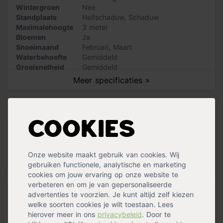
Wintergroen
Nee
een perfect boom voor een kleinere tuin. De boom is
Standplaats
Halfschaduw
,
Schaduw
bladverliezend en staat het liefst op een zonnige of
Maximalehoogte
3 meter
halfschaduw plek. De winterharde boom dient gesnoeid
Bloemen
Ja
te worden in februari/maart. Snoei de kruin op de stam
Snoeimaand
Februari
,
Maart
terug tot er nog 20 cm lange takken overblijven.
Waterbehoefte
Gemiddeld
Groeisnelheid
Gemiddeld
Vorm
Bol
Meer specificaties »
Handig voor erbij
Cookies
Nature boomband met spijkers
op voorraad
Onze website maakt gebruik van cookies. Wij
14,99
gebruiken functionele, analytische en marketing
cookies om jouw ervaring op onze website te
verbeteren en om je van gepersonaliseerde
Boompalen set (2 palen + 2
advertenties te voorzien. Je kunt altijd zelf kiezen
welke soorten cookies je wilt toestaan. Lees
boomband
hierover meer in ons
privacybeleid
. Door te
op voorraad