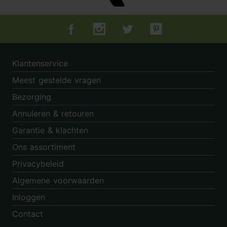
Tuincentrum.nl op Facebook
Tuincentrum.nl op Instagram
Tuincentrum.nl op Twitter
Tuincentrum.nl op Pin
Klantenservice
Meest gestelde vragen
Bezorging
Annuleren & retouren
Garantie & klachten
Ons assortiment
Privacybeleid
Algemene voorwaarden
Inloggen
Contact