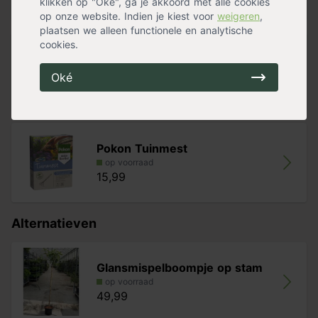
klikken op "Oké", ga je akkoord met alle cookies
47,99
op onze website. Indien je kiest voor
weigeren
,
plaatsen we alleen functionele en analytische
cookies.
Pokon aanplantgrond voor planten,
h
Oké
op voorraad
14,89
Pokon Tuinmest
op voorraad
15,99
Alternatieven
Glansmispelboompje op stam
op voorraad
49,99