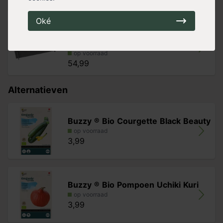
Oké
Vierkante meter moestuin
(gerecycle
op voorraad
54,99
Alternatieven
Buzzy ® Bio Courgette Black Beauty
op voorraad
3,99
Buzzy ® Bio Pompoen Uchiki Kuri
op voorraad
3,99