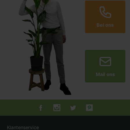
Bel ons
Mail ons
Tuincentrum.nl op Facebook
Tuincentrum.nl op Instagram
Tuincentrum.nl op Twitter
Tuincentrum.nl op Pin
Klantenservice