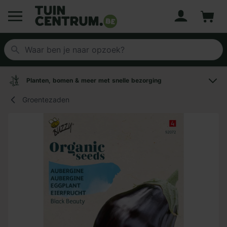
Account
Winke
Logo Tuincentrum.be
Planten, bomen & meer met snelle bezorging
Groentezaden