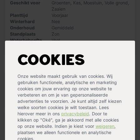
smaakvolle, paarszwarte en peervormige vruchten
Geschikt voor
Groenten
,
Kas
,
Moestuin
,
Volle grond
,
produceert.
Te oogsten in augustus en september.
Zaaien
Planttijd
Voorjaar
Winterhard
Nee
Onderhoud
Gemiddeld
Standplaats
Zon
Waterbehoefte
Veel
Oogsttijd
Augustus
,
September
Meer specificaties »
Cookies
Handig voor erbij
Onze website maakt gebruik van cookies. Wij
gebruiken functionele, analytische en marketing
Pokon Zaai- en stekgrond Bio
cookies om jouw ervaring op onze website te
op voorraad
verbeteren en om je van gepersonaliseerde
9,99
advertenties te voorzien. Je kunt altijd zelf kiezen
welke soorten cookies je wilt toestaan. Lees
hierover meer in ons
privacybeleid
. Door te
klikken op "Oké", ga je akkoord met alle cookies
Pokon Bio Moestuin Voeding
op onze website. Indien je kiest voor
weigeren
,
op voorraad
plaatsen we alleen functionele en analytische
12,99
cookies.