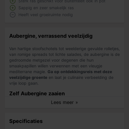
Sterk ras geschikt voor buitenteelt ook in pot
Sappig en zeer smakelijk ras
Heeft veel groeiruimte nodig
Aubergine, verrassend veelzijdig
Van hartige stoofschotels tot weelderige gevulde rolletjes,
van romige spreads tot lichte salades, de aubergine is de
gedroomde metgezel voor degenen die hun
smaakpapillen willen verwennen met een vleugje
mediterrane magie.
Ga op ontdekkingsreis met deze
veelzijdige groente
en laat je culinaire verbeelding de
vrije loop gaan.
Zelf Aubergine zaaien
Lees meer »
In Maart tot en met april in een zaaibak bij 20°C
zaaien
of later buiten
onder glas
. Na het verspenen binnen
uitplanten in potten of buiten
op een beschutte en
Specificaties
zonnige plaats.
Black Beauty is een gezond ras dat