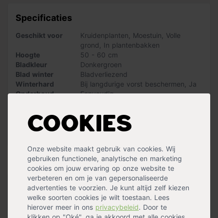
tot maart onder glas
, of kies voor een eenvoudige teelt
in de
volle grond van half maart tot begin augustus
.
Specificaties
Geschikt voor
Kruidenplanten
,
Moestuin
,
Volle
grond
,
In plantenbakken
Hoogte
50 - 60 cm
Bladkleur
Donkergroen
Blad winter
Bladverliezend
Winterhard
Bij langdurige vorst beschermen
,
Ja
Onderhoud
Eenvoudig
Standplaats
Halfschaduw
Waterbehoefte
Gemiddeld
Cookies
Oogsttijd
Mei
,
September
Sterftafindewinter
Ja
Meer specificaties »
Onze website maakt gebruik van cookies. Wij
gebruiken functionele, analytische en marketing
Handig voor erbij
cookies om jouw ervaring op onze website te
verbeteren en om je van gepersonaliseerde
advertenties te voorzien. Je kunt altijd zelf kiezen
Pokon Zaai- en stekgrond Bio
welke soorten cookies je wilt toestaan. Lees
op voorraad
hierover meer in ons
privacybeleid
. Door te
9,99
klikken op "Oké", ga je akkoord met alle cookies