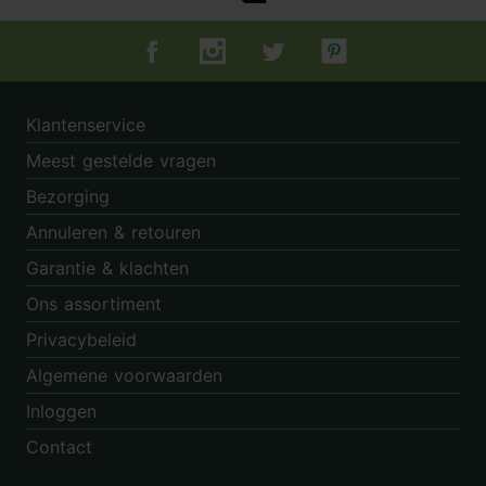
Tuincentrum.nl op Facebook
Tuincentrum.nl op Instagram
Tuincentrum.nl op Twitter
Tuincentrum.nl op Pin
Klantenservice
Meest gestelde vragen
Bezorging
Annuleren & retouren
Garantie & klachten
Ons assortiment
Privacybeleid
Algemene voorwaarden
Inloggen
Contact