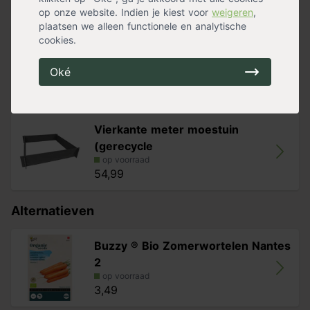
op onze website. Indien je kiest voor
weigeren
,
plaatsen we alleen functionele en analytische
cookies.
Pokon Bio Moestuin Voeding
op voorraad
Oké
12,99
Vierkante meter moestuin
(gerecycle
op voorraad
54,99
Alternatieven
Buzzy ® Bio Zomerwortelen Nantes
2
op voorraad
3,49