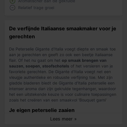
Aromatischer dan de gekrulde
Relatief trage groei
De verfijnde Italiaanse smaakmaker voor je
gerechten
De Peterselie Gigante d'Italia voegt diepte en smaak toe
aan je gerechten en geeft zo ook een beetje Italiaanse
flair. Of het nu gaat om het
op smaak brengen van
sauzen, soepen, stoofschotels
of het versieren van je
favoriete gerechten. De Gigante d'Italia voegt net een
vleugje authentieke en robuuste verfijning toe. Met zijn
gladde bladeren biedt de Gigante d'Italia peterselie een
intenser aroma dan zijn gekrulde tegenhanger, waardoor
het een uitstekende keuze is voor culinaire toepassingen
zoals het creëren van een smaakvol 'Bouquet garni'
Je eigen peterselie zaaien
Lees meer »
Zaai
deze heerlijke aromatische kruiden van
half februari