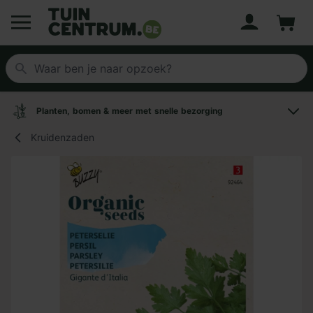
Account
Winke
Logo Tuincentrum.be
Planten, bomen & meer met snelle bezorging
Kruidenzaden