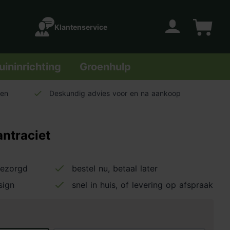
Klantenservice
Account
Winkelwage
uininrichting
Groenhulp
len
Deskundig advies voor en na aankoop
antraciet
bezorgd
bestel nu, betaal later
sign
snel in huis, of levering op afspraak