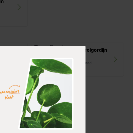
rm
Coolfit rolgordijn
ordijn zand
zwart
op voorraad
139,99
ordijn
it