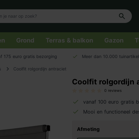
en
Grond
Terras & balkon
Gazon
T
f 175 euro gratis bezorging
Meer dan 10.000 tuinartike
s
Coolfit rolgordijn antraciet
Coolfit rolgordijn 
0 reviews
vanaf 100 euro gratis 
Mooi en functioneel de
Afmeting