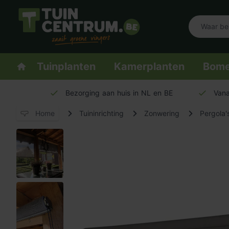
Logo Tuincentrum.be
Homepage
Tuinplanten
Kamerplanten
Bom
Bezorging aan huis in NL en BE
Vana
Home
Tuininrichting
Zonwering
Pergola'