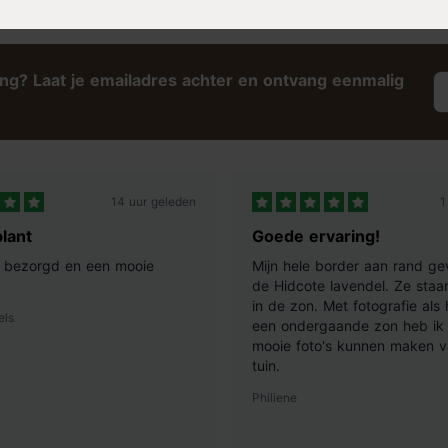
tel is het Coolfit rolgordijn
ing? Laat je emailadres achter en ontvang eenmalig
14 uur geleden
1
lant
Goede ervaring!
ij bezorgd en een mooie
Mijn hele border aan rand ge
de Hidcote lavendel. Ze staan
in de zon. Met fotografie als
els
een ondergaande zon heb ik 
mooie foto's kunnen maken v
tuin.
Philiene