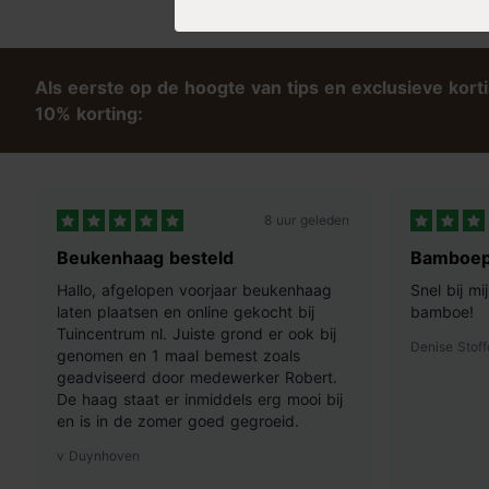
Standplaats
Zon
Tip
: met een beetje groene zeep, lauw water en een zachte bors
antraciet makkelijk te reinigen.
Als eerste op de hoogte van tips en exclusieve kort
10% korting:
8 uur geleden
Beukenhaag besteld
Bamboep
Hallo, afgelopen voorjaar beukenhaag
Snel bij m
laten plaatsen en online gekocht bij
bamboe!
Tuincentrum nl. Juiste grond er ook bij
Denise Stoff
genomen en 1 maal bemest zoals
geadviseerd door medewerker Robert.
De haag staat er inmiddels erg mooi bij
en is in de zomer goed gegroeid.
v Duynhoven