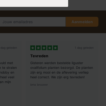
Aanmelden
 dag geleden
1 dag geleden
Tevreden
vuld met
Gisteren werden bestelde liguster
 te stralen
ovalifolium planten bezorgd. De planten
 hobby en
zijn erg mooi en de aflevering verliep
heel veel
heel correct. We zijn erg tevreden!
an mijn
bma brouwer