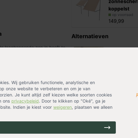
zonnesche
koppelst
op voorraad
149,99
a
Alternatieven
n de laaghangende zon in hoeft te
n of op elk balkon de beste
Coolfit rolg
 rolgordijnen ook voor een
op voorraad
ombineren met een passende
139,99
es. Wij gebruiken functionele, analytische en
op onze website te verbeteren en om je van
Coolfit rolg
rzien. Je kunt altijd zelf kiezen welke soorten cookies
De afmetingen zijn inclusief
gebroken w
in ons
privacybeleid
. Door te klikken op "Oké", ga je
Het gordijn wordt geleverd
op voorraad
site. Indien je kiest voor
weigeren
, plaatsen we alleen
139,99
95% van de schadelijke UV
rdoor het hele lente- en