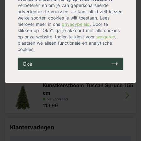
verbeteren en om je van gepersonaliseerde
op voorraad
advertenties te voorzien. Je kunt altijd zelf kiezen
29,99
welke soorten cookies je wilt toestaan. Lees
hierover meer in ons
privacybeleid
. Door te
Alternatieven
klikken op "Oké", ga je akkoord met alle cookies
op onze website. Indien je kiest voor
weigeren
,
plaatsen we alleen functionele en analytische
Kerstboom klein
cookies.
op voorraad
14,99
Oké
Kunstkerstboom Tuscan Spruce 155
cm
op voorraad
119,99
Klantervaringen