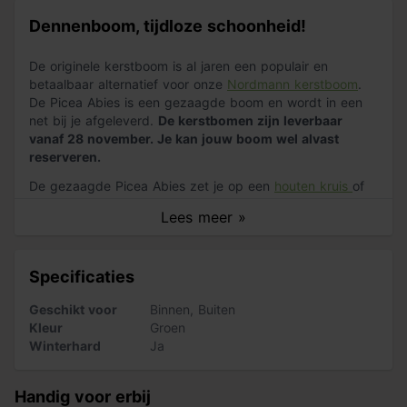
Dennenboom, tijdloze schoonheid!
De originele kerstboom is al jaren een populair en
betaalbaar alternatief voor onze
Nordmann kerstboom
.
De Picea Abies is een gezaagde boom en wordt in een
net bij je afgeleverd.
De kerstbomen zijn leverbaar
vanaf 28 november. Je kan jouw boom wel alvast
reserveren.
De gezaagde Picea Abies zet je op een
houten kruis
of
in een
kerstboomstandaard
voor een stevige constructie.
Lees meer »
Breng de magie van de feestdagen naar huis met de
originele kerstboom.
Verwen jezelf, je familie en je
Specificaties
gasten met een onvergetelijke kerstervaring en geniet
van de prachtige traditie van het
versieren
van deze
Geschikt voor
Binnen
,
Buiten
prachtige boom.
Kleur
Groen
Winterhard
Ja
Handig voor erbij