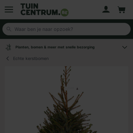
Account
Winke
Logo Tuincentrum.be
Planten, bomen & meer met snelle bezorging
Echte kerstbomen