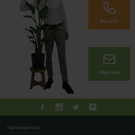
Bel ons
Mail ons
Tuincentrum.nl op Facebook
Tuincentrum.nl op Instagram
Tuincentrum.nl op Twitter
Tuincentrum.nl op Pin
Klantenservice