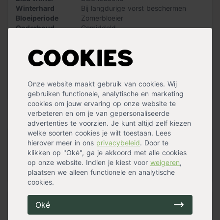
palm. Mocht je zien dat er bruine of gele bladeren
Winterhard
Bij langdurige vorst beschermen
zichtbaar worden is dit vaak het gevolg van een water
Bloeiperiode
Zomerbloeier
tekort. Verwijder ongedierte en stof door de
Onderhoud
Gemiddeld
dwergdadelpalm wekelijks te besproeien met water.
Wintergroen
Ja
Standplaats
Halfschaduw
,
Zon
Om de groei te stimuleren adviseren we om de
Cookies
Maximalehoogte
200 cm
palmboom
in het voorjaar en zomer regelmatig te
Bloemkleur
Geel
voorzien van palmenvoeding
. Doe dit niet in de andere
Waterbehoefte
Veel
seizoenen omdat de palmboom dan in zijn rustperiode
Onze website maakt gebruik van cookies. Wij
Groeisnelheid
Langzaam
Meer specificaties »
zit. De voeding zorgt voor een verbetering van de hele
gebruiken functionele, analytische en marketing
palmboom vanaf de kluit tot de bladeren. Bladeren zullen
cookies om jouw ervaring op onze website te
door
palmenvoeding
toe te voegen ook groener worden
Handig voor erbij
verbeteren en om je van gepersonaliseerde
van kleur.
advertenties te voorzien. Je kunt altijd zelf kiezen
welke soorten cookies je wilt toestaan. Lees
hierover meer in ons
privacybeleid
. Door te
Pokon Palmen Grond
klikken op "Oké", ga je akkoord met alle cookies
op voorraad
op onze website. Indien je kiest voor
weigeren
,
12,99
plaatsen we alleen functionele en analytische
cookies.
Oké
Pokon Hydrokorrels
op voorraad