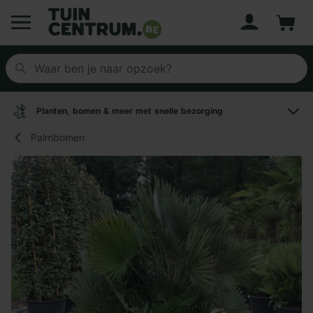
Account
Winke
Logo Tuincentrum.be
Planten, bomen & meer met snelle bezorging
Palmbomen