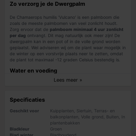
Zo verzorg je de Dwergpalm
De Chamaerops humilis 'Vulcano' is een palmboom die
zoals de meeste palmbomen van veel zonlicht houdt.
Zorg ervoor dat de
palmboom minimaal 4 uur zonlicht
per dag
ontvangt. Dit mag natuurlijk ook meer zijn! De
dwergpalm kan in een pot of in de volle grond worden
geplaatst. Wel adviseren wij om de plant waar mogelijk in
de winter op een vorstvrije plaats neer te zetten, omdat
de plant tot maximaal -12 graden Celsius bestendig is.
Water en voeding
Lees meer »
Deze Chamaerops is een palmboom die een redelijke
waterbehoefte
heeft. Het is belangrijk dat de grond van
de palmboom altijd (licht) vochtig is. Wanneer de grond
Specificaties
droog aanvoelt geef je de palmboom water. Geef elke
keer kleine beetjes water, zodat de palmboom dit in alle
Geschikt voor
Kuipplanten
,
Siertuin
,
Terras- en
rust kan opnemen. Zoals bij elke
palm
is het erg
balkonplanten
,
Volle grond
,
Buiten
,
In
belangrijk dat er niet te veel water wordt gegeven. Op
plantenbakken
het moment dat
de wortels in een laag water komen te
Bladkleur
Groen
staan kan er wortelrot optreden
en dit is funest voor de
Blad winter
Bladhoudend