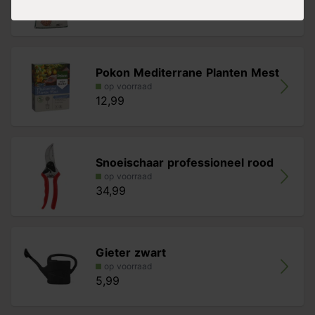
13,99
Pokon Mediterrane Planten Mest
op voorraad
12,99
Snoeischaar professioneel rood
op voorraad
34,99
Gieter zwart
op voorraad
5,99