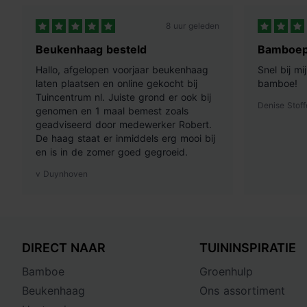
8 uur geleden
Beukenhaag besteld
Bamboep
Hallo, afgelopen voorjaar beukenhaag
Snel bij m
laten plaatsen en online gekocht bij
bamboe!
Tuincentrum nl. Juiste grond er ook bij
Denise Stoff
genomen en 1 maal bemest zoals
geadviseerd door medewerker Robert.
De haag staat er inmiddels erg mooi bij
en is in de zomer goed gegroeid.
v Duynhoven
DIRECT NAAR
TUININSPIRATIE
Bamboe
Groenhulp
Beukenhaag
Ons assortiment