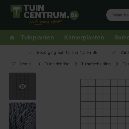
Logo Tuincentrum.be
Homepage
Tuinplanten
Kamerplanten
Bom
Bezorging aan huis in NL en BE
Vana
Home
Tuininrichting
Tuinafscheiding
Ga