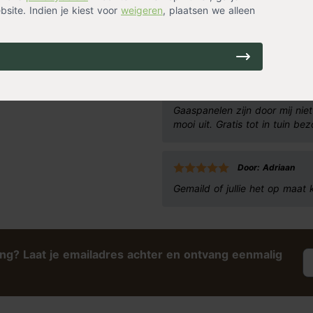
op voorraad
site. Indien je kiest voor
weigeren
, plaatsen we alleen
49,99
Klantervaringen
 selectie
klimplanten
. Een
 van tijd zal het paneel helemaal
Door: Geert
nvoudig een mooie strakke
Gaaspanelen zijn door mij niet
mooi uit. Gratis tot in tuin be
Door: Adriaan
Gemaild of jullie het op maat
ing? Laat je emailadres achter en ontvang eenmalig