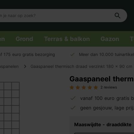
en
Grond
Terras & balkon
Gazon
T
f 175 euro gratis bezorging
Meer dan 10.000 tuinartike
aspanelen
Gaaspaneel thermisch draad verzinkt 180 x 90 cm
Gaaspaneel therm
2 reviews
vanaf 100 euro gratis 
geen gesjouw, lage pri
Maaswijdte - draaddikte