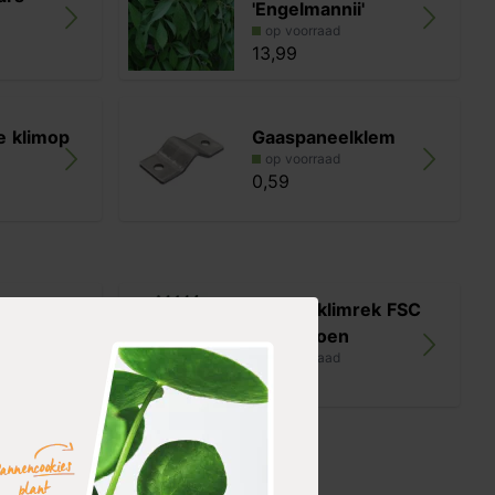
'Engelmannii'
op voorraad
13,99
e klimop
Gaaspaneelklem
op voorraad
0,59
 zwarte
Nature klimrek FSC
 180 x
hout groen
op voorraad
19,99
 thermisch
nkt