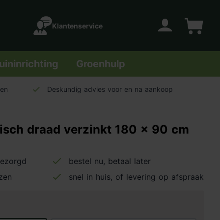
Klantenservice
Account
Winkelwage
uininrichting
Groenhulp
len
Deskundig advies voor en na aankoop
isch draad verzinkt 180 x 90 cm
bezorgd
bestel nu, betaal later
jzen
snel in huis, of levering op afspraak