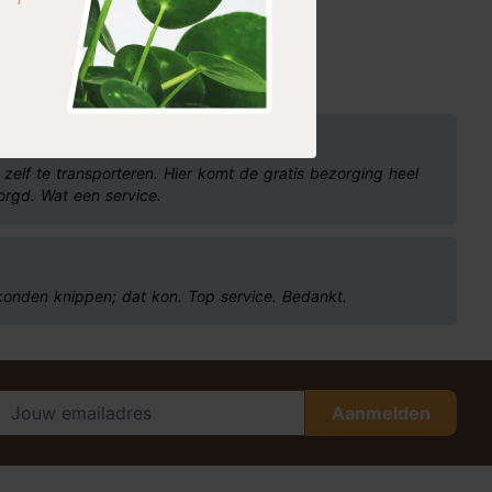
 zelf te transporteren. Hier komt de gratis bezorging heel
zorgd. Wat een service.
 konden knippen; dat kon. Top service. Bedankt.
Aanmelden