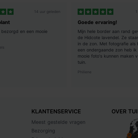
14 uur geleden
1
lant
Goede ervaring!
ij bezorgd en een mooie
Mijn hele border aan rand ge
de Hidcote lavendel. Ze staan
in de zon. Met fotografie als
els
een ondergaande zon heb ik 
mooie foto's kunnen maken v
tuin.
Philiene
KLANTENSERVICE
OVER TU
Meest gestelde vragen
Bezorging