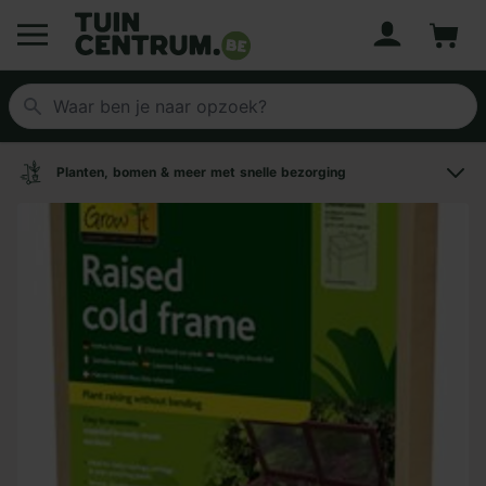
Account
Winke
Logo Tuincentrum.be
Planten, bomen & meer met snelle bezorging