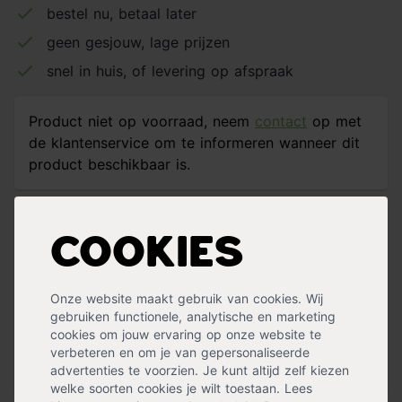
bestel nu, betaal later
geen gesjouw, lage prijzen
snel in huis, of levering op afspraak
Product niet op voorraad, neem
contact
op met
de klantenservice om te informeren wanneer dit
product beschikbaar is.
Houten koude kweekkas tafelmodel van zeer degelijk
Cookies
kwaliteit. Ideaal voor het opkeken van uw eigen groente
en kruiden planten. 0,9x0,5x1,05m
Houten koude kweekkas tafelmodel van zeer degelijk
Onze website maakt gebruik van cookies. Wij
kwaliteit. Ideaal voor het opkeken van uw eigen groente
gebruiken functionele, analytische en marketing
en kruiden planten. 0,9x0,5x1,05m
cookies om jouw ervaring op onze website te
verbeteren en om je van gepersonaliseerde
advertenties te voorzien. Je kunt altijd zelf kiezen
« Lees minder
welke soorten cookies je wilt toestaan. Lees