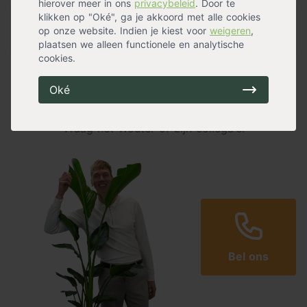
hierover meer in ons
privacybeleid
. Door te
klikken op "Oké", ga je akkoord met alle cookies
Specificaties
op onze website. Indien je kiest voor
weigeren
,
plaatsen we alleen functionele en analytische
cookies.
Niet gevonden wat je zoekt?
Oké
Of gewoon een vraag?
Vraag het Wouter of zijn collega's!
Bel ons