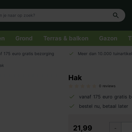
en
Grond
Terras & balkon
Gazon
T
f 175 euro gratis bezorging
Meer dan 10.000 tuinartike
ak
Hak
0 reviews
vanaf 175 euro gratis 
bestel nu, betaal later
21,99
-