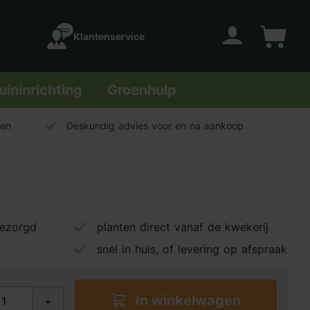
Klantenservice
Account
Winkelwage
uininrichting
Groenhulp
len
Deskundig advies voor en na aankoop
bezorgd
planten direct vanaf de kwekerij
snel in huis, of levering op afspraak
In winkelwagen
+