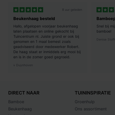
8 uur geleden
Beukenhaag besteld
Bamboep
Hallo, afgelopen voorjaar beukenhaag
Snel bij m
laten plaatsen en online gekocht bij
bamboe!
Tuincentrum nl. Juiste grond er ook bij
Denise Stoff
genomen en 1 maal bemest zoals
geadviseerd door medewerker Robert.
De haag staat er inmiddels erg mooi bij
en is in de zomer goed gegroeid.
v Duynhoven
DIRECT NAAR
TUININSPIRATIE
Bamboe
Groenhulp
Beukenhaag
Ons assortiment