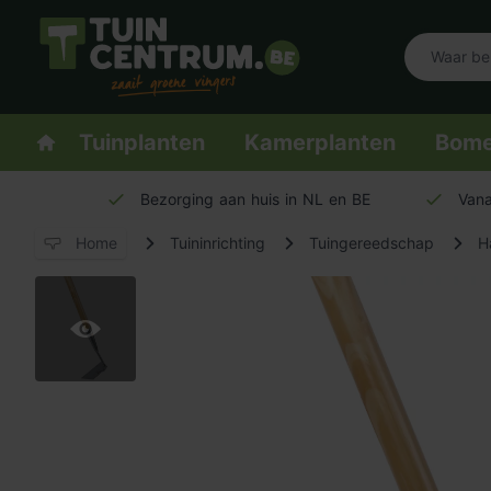
Logo Tuincentrum.be
Homepage
Tuinplanten
Kamerplanten
Bom
Bezorging aan huis in NL en BE
Vana
Home
Tuininrichting
Tuingereedschap
H