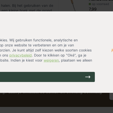
op voorraad
 halen. Bij het gebruiken van de
7,99
t een kleine hoek met de grond
en blijft het vastzitten.
Alternatieven
es. Wij gebruiken functionele, analytische en
Rechte scho
op onze website te verbeteren en om je van
op voorraad
rzien. Je kunt altijd zelf kiezen welke soorten cookies
21,99
in ons
privacybeleid
. Door te klikken op "Oké", ga je
site. Indien je kiest voor
weigeren
, plaatsen we alleen
ing? Laat je emailadres achter en ontvang eenmalig