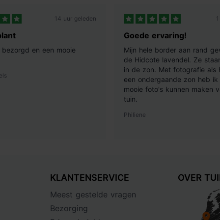
14 uur geleden
1
lant
Goede ervaring!
ij bezorgd en een mooie
Mijn hele border aan rand ge
de Hidcote lavendel. Ze staan
in de zon. Met fotografie als
els
een ondergaande zon heb ik 
mooie foto's kunnen maken v
tuin.
Philiene
KLANTENSERVICE
OVER TU
Meest gestelde vragen
Bezorging