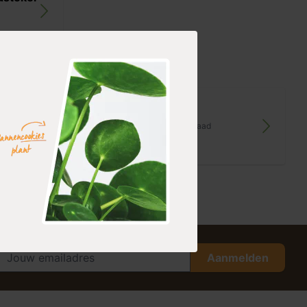
ffel
Tophak
op voorraad
44,99
Aanmelden