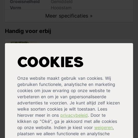
Groeisnelheid
Gemiddeld
Blad: frisgroen, ovaal tot eivormig, 6-10cm
Vorm
Hoogstam
Bloeiperiode: april/mei
Herfstverkleuring
Geel
Vrucht: gevleugelde steenvrucht, 3cm
Meer specificaties »
Grondsoort: alle
Windbestendigheid: goed
Handig voor erbij
Oorsprong: Verenigde Staten
Let op: bij het kiezen van een boom is de stamomtrek
Boompalen set (2 palen + 2
leidend. De bij de stamomtrek genoemde hoogte is
boomband
slechts een indicatie. Dus aan de hoogte indicatie
Cookies
op voorraad
kunnen geen rechten worden ontleend.
47,99
Onze website maakt gebruik van cookies. Wij
gebruiken functionele, analytische en marketing
Pokon aanplantgrond voor planten,
cookies om jouw ervaring op onze website te
h
verbeteren en om je van gepersonaliseerde
op voorraad
advertenties te voorzien. Je kunt altijd zelf kiezen
14,89
welke soorten cookies je wilt toestaan. Lees
hierover meer in ons
privacybeleid
. Door te
klikken op "Oké", ga je akkoord met alle cookies
op onze website. Indien je kiest voor
weigeren
,
Pokon Tuinmest
plaatsen we alleen functionele en analytische
op voorraad