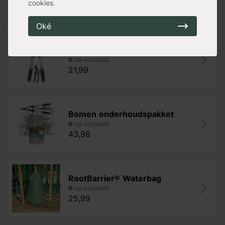
cookies.
15,99
Oké
Snoeiset 2-delig (takkenschaar en s
op voorraad
21,99
Bomen onderhoudspakket
op voorraad
43,98
RootBarrier® Waterbag
op voorraad
25,99