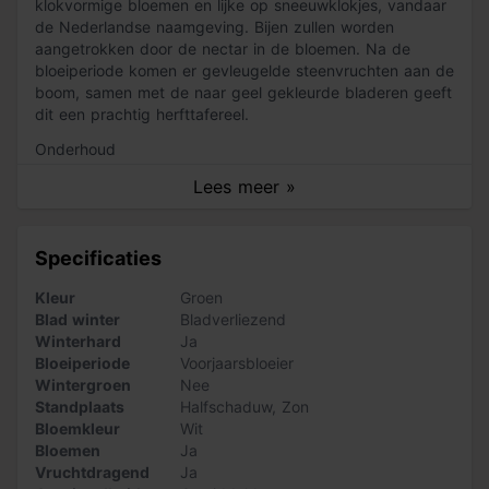
klokvormige bloemen en lijke op sneeuwklokjes, vandaar
de Nederlandse naamgeving. Bijen zullen worden
aangetrokken door de nectar in de bloemen. Na de
bloeiperiode komen er gevleugelde steenvruchten aan de
boom, samen met de naar geel gekleurde bladeren geeft
dit een prachtig herfttafereel.
Onderhoud
De Halesia carolina is gemakkelijk te onderhouden. Snoei
Lees meer »
de boom om hem in zijn vorm te behouden. Deze boom
groeit goed op bijna alle grondsoorten, zorg ervoor dat
de bodem niet te kalkrijk is. Plant de boom bij voorkeur
Specificaties
op een zonnige plek.
Kleur
Groen
LET OP: De levering van de bomen kan maximaal een
Blad winter
Bladverliezend
week duren. De bomen worden speciaal voor jou uit de
Winterhard
Ja
grond gehaald bij de kweker en in pot gekweekt. Zodra
Bloeiperiode
Voorjaarsbloeier
de bomen klaarstaan zullen we contact met je opnemen
Wintergroen
Nee
voor een afleverafspraak.
Standplaats
Halfschaduw
,
Zon
Bloemkleur
Wit
Kenmerken
Bloemen
Ja
Stamhoogte: tussen 180 en 200cm
Vruchtdragend
Ja
Maximale hoogte: 8m