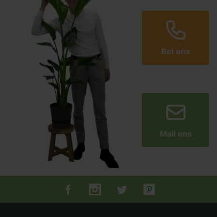
Bel ons
Mail ons
Tuincentrum.nl op Facebook
Tuincentrum.nl op Instagram
Tuincentrum.nl op Twitter
Tuincentrum.nl op Pin