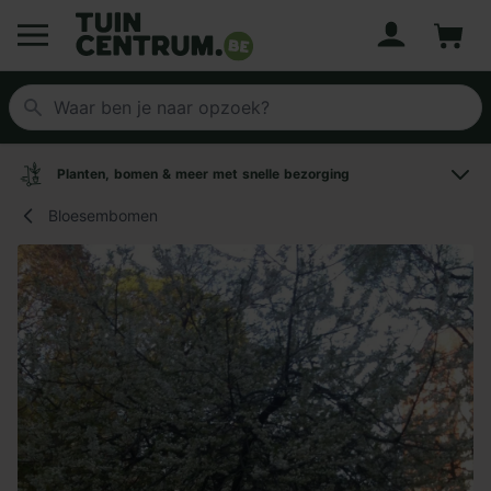
Account
Winke
Logo Tuincentrum.be
Planten, bomen & meer met snelle bezorging
Bloesembomen