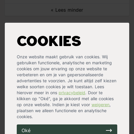
« Lees minder
Specificaties
Cookies
Lengte
31 cm
Breedte
11,20 cm
Gewicht
0,20 kg
Onze website maakt gebruik van cookies. Wij
Geschikt voor
Buiten
gebruiken functionele, analytische en marketing
Hoogte
4,90 cm
Meer specificaties »
cookies om jouw ervaring op onze website te
verbeteren en om je van gepersonaliseerde
Handig voor erbij
advertenties te voorzien. Je kunt altijd zelf kiezen
welke soorten cookies je wilt toestaan. Lees
hierover meer in ons
privacybeleid
. Door te
klikken op "Oké", ga je akkoord met alle cookies
Stoffer en blik country
op onze website. Indien je kiest voor
weigeren
,
op voorraad
plaatsen we alleen functionele en analytische
8,99
cookies.
Oké
Alternatieven