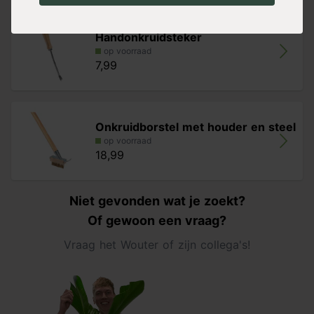
Handonkruidsteker
op voorraad
7,99
Onkruidborstel met houder en steel
op voorraad
18,99
Niet gevonden wat je zoekt?
Of gewoon een vraag?
Vraag het Wouter of zijn collega's!