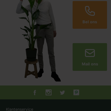
Bel ons
Mail ons
Tuincentrum.nl op Facebook
Tuincentrum.nl op Instagram
Tuincentrum.nl op Twitter
Tuincentrum.nl op Pin
Klantenservice