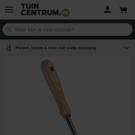
Account
Winke
Logo Tuincentrum.be
Planten, bomen & meer met snelle bezorging