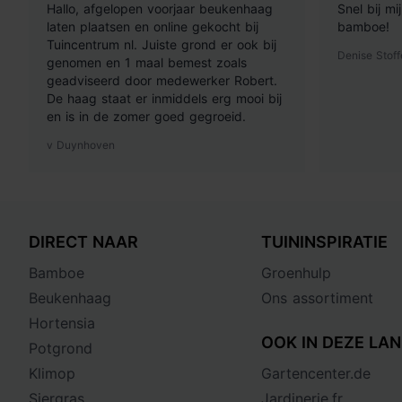
Hallo, afgelopen voorjaar beukenhaag
Snel bij m
laten plaatsen en online gekocht bij
bamboe!
Tuincentrum nl. Juiste grond er ook bij
Denise Stoff
genomen en 1 maal bemest zoals
geadviseerd door medewerker Robert.
De haag staat er inmiddels erg mooi bij
en is in de zomer goed gegroeid.
v Duynhoven
DIRECT NAAR
TUININSPIRATIE
Bamboe
Groenhulp
Beukenhaag
Ons assortiment
Hortensia
OOK IN DEZE LAN
Potgrond
Klimop
Gartencenter.de
Siergras
Jardinerie.fr