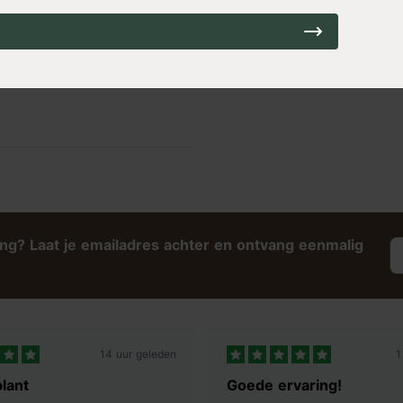
ing? Laat je emailadres achter en ontvang eenmalig
14 uur geleden
1
lant
Goede ervaring!