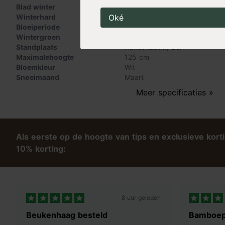
Blad winter
Bladverliezend
Oké
Winterhard
Ja
Bloeiperiode
Voorjaarsbloeier
,
Zomerbloeier
Wintergroen
Nee
Standplaats
Halfschaduw
,
Zon
Maximalehoogte
125 cm
Bloemkleur
Wit
Snoeimaand
Maart
Groeisnelheid
Snel
Meer specificaties »
Bloemvorm
Bol
Als eerste op de hoogte van tips en exclusieve kort
10% korting:
8 uur geleden
Beukenhaag besteld
Bamboep