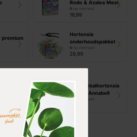
o
Rodo & Azalea Mest
op voorraad
16,99
Hortensia
r premium
onderhoudspakket
op voorraad
28,99
ensia
Sneeuwbalhortensia
ngs'
'Strong Annabell
op voorraad
25,99