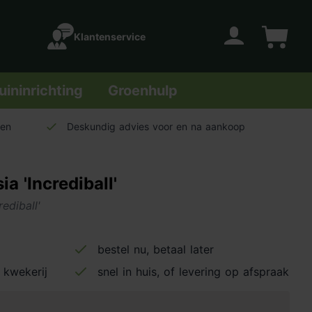
Klantenservice
Account
Winkelwage
uininrichting
Groenhulp
len
Deskundig advies voor en na aankoop
 'Incrediball'
ediball'
bestel nu, betaal later
 kwekerij
snel in huis, of levering op afspraak