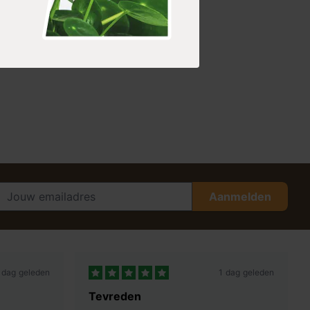
Aanmelden
 dag geleden
1 dag geleden
Tevreden