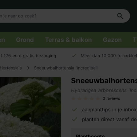
en
Grond
Terras & balkon
Gazon
T
f 175 euro gratis bezorging
Meer dan 10.000 tuinartike
Hortensia's
Sneeuwbalhortensia 'Incrediball'
Sneeuwbalhortensia
Hydrangea arborescens 'Incr
0 reviews
aanplanttips in je inbox
planten direct vanaf de
Planthoogte