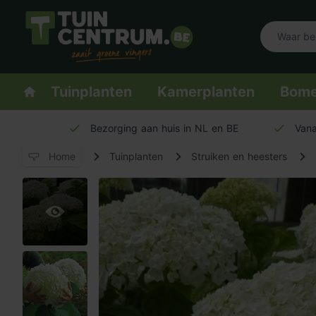
Logo Tuincentrum.be
Homepage
Tuinplanten
Kamerplanten
Bom
Bezorging aan huis in NL en BE
Vana
Home
Tuinplanten
Struiken en heesters