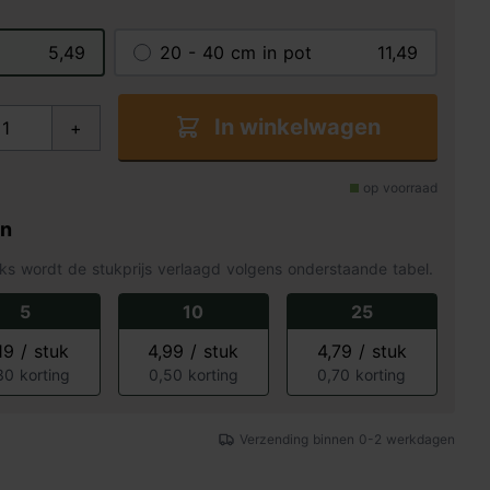
5,49
20 - 40 cm in pot
11,49
In winkelwagen
+
op voorraad
en
ks wordt de stukprijs verlaagd volgens onderstaande tabel.
5
10
25
19 / stuk
4,99 / stuk
4,79 / stuk
30 korting
0,50 korting
0,70 korting
Verzending binnen 0-2 werkdagen