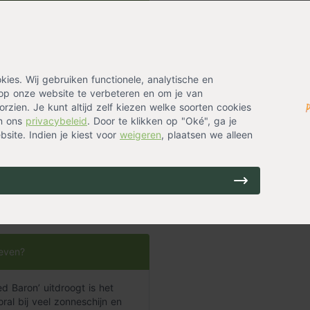
erata cylindrica 'Red Baron'
es. Wij gebruiken functionele, analytische en
op onze website te verbeteren en om je van
rzien. Je kunt altijd zelf kiezen welke soorten cookies
 het beste aanplanten?
in ons
privacybeleid
. Door te klikken op "Oké", ga je
site. Indien je kiest voor
weigeren
, plaatsen we alleen
e in
Pokon potgrond
worden
geven?
 Baron’ uitdroogt is het
ral bij veel zonneschijn en