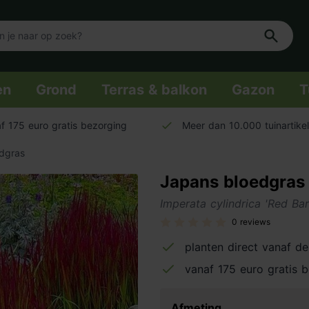
en
Grond
Terras & balkon
Gazon
T
f 175 euro gratis bezorging
Meer dan 10.000 tuinartike
dgras
Japans bloedgras
Imperata cylindrica 'Red Bar
0 reviews
planten direct vanaf de
vanaf 175 euro gratis 
Afmeting