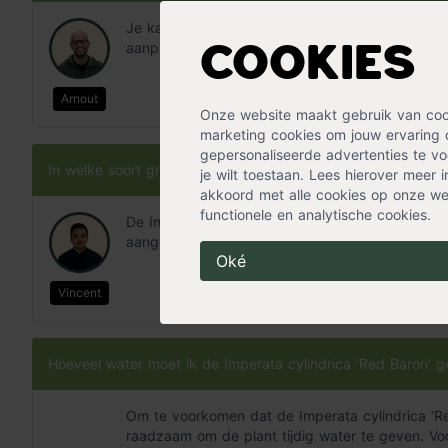
Je kan per vierkante meter zo'n 5 à 6 stuks Imp
aanplanten.
Cookies
Arnout
Onze website maakt gebruik van cooki
marketing cookies om jouw ervaring 
gepersonaliseerde advertenties te voo
In welke soort grond kan ik Imperata cylindrica 'Red Baron'
je wilt toestaan. Lees hierover meer 
akkoord met alle cookies op onze web
functionele en analytische cookies.
De Imperata cylindrica 'Red Baron' kan het best
aangeplant.
Oké
Vincent
Hoeveel water moet ik de Imperata cylindrica 'Red Baron' 
Om te voorkomen dat de Imperata cylindrica ‘Red
raadzaam om de plant tijdig water te geven. Voo