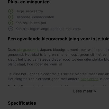
Plus- en minpunten
Hoge sierwaarde
Dieprode kleuraccenten
Kan ook in een pot
Kan niet tegen lange periodes met vorst
Een opvallende kleurverschijning voor in je tui
Deze
siergrassoort
, Japans bloedgras wordt ook wel Imperata 
genoemd. Het blad is lang en smal en loopt groen uit met een 
kleurt het blad van steeds dieper rood tot een uiteindelijke
bl
plant staat, hoe roder de kleur is!
Je kunt het Japans bloedgras als solitair planten, maar ook als
Het siergras kan hiernaast goed met andere
tuinplanten
in ee
De Red Baron staat door de mooie kleuraccenten ook mooi in e
Lees meer »
Het Japans bloedgras behoort tot de grassenfamilie Poaceae.
met een
maximale hoogte van zo'n 60 cm
. De plant vormt po
wortelstokken kunnen vermeerderen. Het blad loopt vanaf april 
Specificaties