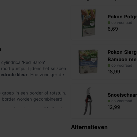
Pokon Potg
op voorraad
8,69
n
Pokon Sierg
Bamboe me
cylindrica 'Red Baron'
op voorraad
rood puntje. Tijdens het seizoen
18,99
oedrode kleur
. Hoe zonniger de
 groep in een border of rotstuin.
Snoeischaa
n border worden gecombineerd.
op voorraad
12,99
en pot op je terras of balkon!
 Het is een compacte grassoort
llen die zich door middel van
Alternatieven
uit met fris jong blad.