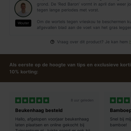
grond. De 'Red Baron' vormt in april dan weer jo
tegen lange periodes met vorst.
Om de wortels tegen vrieskou te beschermen ku
Wouter
afgevallen blad aan de voet van het gras legge
Vraag over dit product? Je kan hem
h
Als eerste op de hoogte van tips en exclusieve kort
10% korting:
8 uur geleden
Beukenhaag besteld
Bamboep
Hallo, afgelopen voorjaar beukenhaag
Snel bij m
laten plaatsen en online gekocht bij
bamboe!
Tuincentrum nl. Juiste grond er ook bij