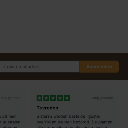
Aanmelden
 dag geleden
1 dag geleden
Tevreden
vuld met
Gisteren werden bestelde liguster
 te stralen
ovalifolium planten bezorgd. De planten
 hobby en
zijn erg mooi en de aflevering verliep