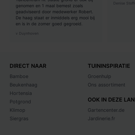
Denise Stoff
genomen en 1 maal bemest zoals
geadviseerd door medewerker Robert.
De haag staat er inmiddels erg mooi bij
en is in de zomer goed gegroeid.
v Duynhoven
DIRECT NAAR
TUININSPIRATIE
Bamboe
Groenhulp
Beukenhaag
Ons assortiment
Hortensia
OOK IN DEZE LAN
Potgrond
Klimop
Gartencenter.de
Siergras
Jardinerie.fr