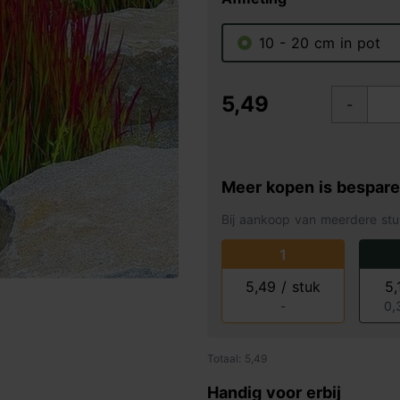
10 - 20 cm in pot
5,49
-
Meer kopen is bespar
Bij aankoop van meerdere stu
1
5,49 / stuk
5,
-
0,
Totaal: 5,49
Handig voor erbij