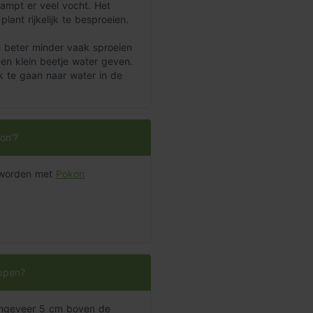
ampt er veel vocht. Het
ant rijkelijk te besproeien.
e beter minder vaak sproeien
een klein beetje water geven.
k te gaan naar water in de
on'?
t worden met
Pokon
ippen?
t ongeveer 5 cm boven de