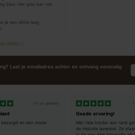
ng blad. Het gras kan niet
n je een dikke laag
n.
ier stellen »
ing? Laat je emailadres achter en ontvang eenmalig
14 uur geleden
1
lant
Goede ervaring!
ij bezorgd en een mooie
Mijn hele border aan rand ge
de Hidcote lavendel. Ze staan
in de zon. Met fotografie als