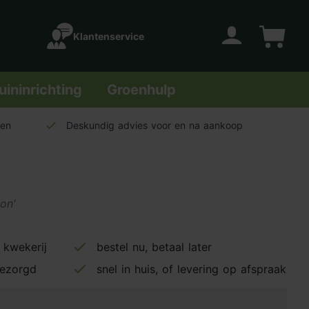
Klantenservice
Account
Winkelwage
uininrichting
Groenhulp
len
Deskundig advies voor en na aankoop
on'
 kwekerij
bestel nu, betaal later
bezorgd
snel in huis, of levering op afspraak