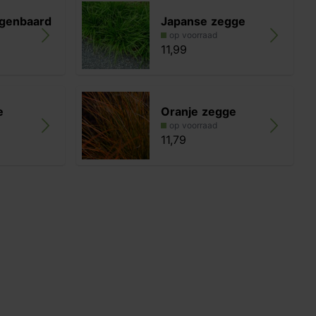
ngenbaard
Japanse zegge
op voorraad
11,99
e
Oranje zegge
op voorraad
11,79