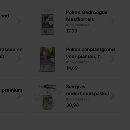
Pokon Gedroogde
rond
Mestkorrels
op voorraad
17,99
rassen en
Pokon aanplantgrond
st
voor planten, h
op voorraad
14,89
Siergras
r premium
onderhoudspakket
op voorraad
30,98