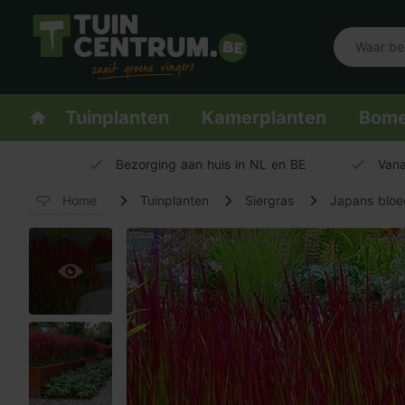
Logo Tuincentrum.be
Homepage
Tuinplanten
Kamerplanten
Bom
Bezorging aan huis in NL en BE
Vana
Home
Tuinplanten
Siergras
Japans bloe