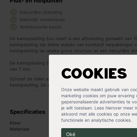
Plus- en minpunten
Natuurlijke uitstraling
Makkelijk verwerkbaar
Verantwoorde keuze
De kantopsluiting Eco zwart is een afboording gemaakt van 1
kantopsluiting zijn kleine stukjes van kunststof verpakkingen v
kantopsluiting de unieke grove structuur en een natuurlijke uits
De kantopsluiting Eco zwart is op rol verkrijgbaar en heeft e
van 7 mm.
Cookies
Schroef de rollen aan de paaltjes vast. Plaats de paaltjes om
kantopsluiting. De aanleginstructie is als plaatje te vinden op
Onze website maakt gebruik van cooki
marketing cookies om jouw ervaring 
« Lees minder
gepersonaliseerde advertenties te voo
je wilt toestaan. Lees hierover meer 
Specificaties
akkoord met alle cookies op onze web
functionele en analytische cookies.
Kleur
Zwart
Materiaal
Kunststof
Oké