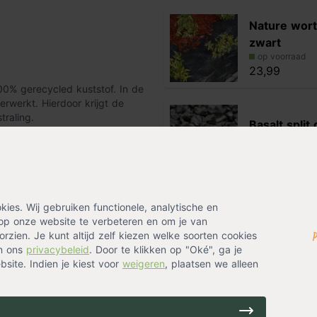
Nature wor
zwart
op voorraad
23,99
00% gerecycled kuststof. In de
erwerkt. Hierdoor krijgt de
traling.
Basalt split 
op voorraad
en hoogte van 14 cm en een dikte
229,99
 de 50 cm vast aan de
 deze pagina.
es. Wij gebruiken functionele, analytische en
Alternatieven
op onze website te verbeteren en om je van
rzien. Je kunt altijd zelf kiezen welke soorten cookies
Kantopsluit
in ons
privacybeleid
. Door te klikken op "Oké", ga je
wit gecoat 
site. Indien je kiest voor
weigeren
, plaatsen we alleen
op voorraad
139,99