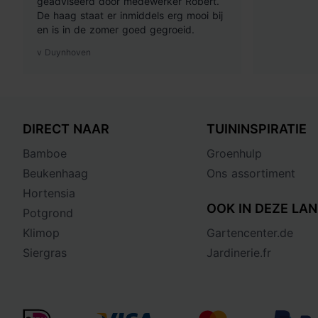
geadviseerd door medewerker Robert.
De haag staat er inmiddels erg mooi bij
en is in de zomer goed gegroeid.
v Duynhoven
DIRECT NAAR
TUININSPIRATIE
Bamboe
Groenhulp
Beukenhaag
Ons assortiment
Hortensia
OOK IN DEZE LAN
Potgrond
Klimop
Gartencenter.de
Siergras
Jardinerie.fr