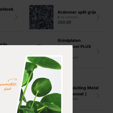
teldoek
Ardenner split grijs
op voorraad
269,99
Grindplaten
grijs
Eurogravel PLUS
zwart (
op voorraad
19,99
ing Metal
Kantopsluiting Metal
(pe
zwart gecoat (
op voorraad
139,99