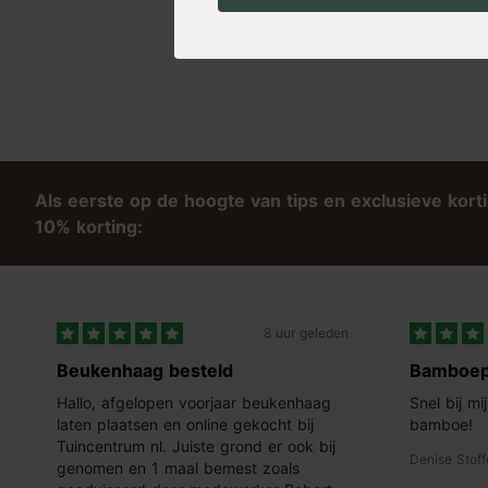
Als eerste op de hoogte van tips en exclusieve kort
10% korting:
8 uur geleden
Beukenhaag besteld
Bamboep
Hallo, afgelopen voorjaar beukenhaag
Snel bij m
laten plaatsen en online gekocht bij
bamboe!
Tuincentrum nl. Juiste grond er ook bij
Denise Stoff
genomen en 1 maal bemest zoals