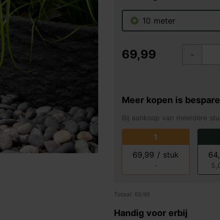
10 meter
69,99
-
Meer kopen is bespar
Bij aankoop van meerdere stu
1
69,99 / stuk
64,
-
5,
Totaal: 69,99
Handig voor erbij