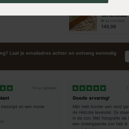
Kantopsluit
cortenstaal 
op voorraad
149,99
ing? Laat je emailadres achter en ontvang eenmalig
14 uur geleden
1
lant
Goede ervaring!
ij bezorgd en een mooie
Mijn hele border aan rand ge
de Hidcote lavendel. Ze staan
in de zon. Met fotografie als
els
een ondergaande zon heb ik 