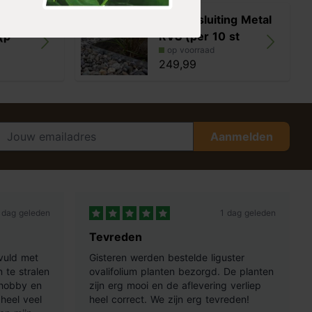
ing Metal
Kantopsluiting Metal
(p
RVS (per 10 st
op voorraad
249,99
Aanmelden
 dag geleden
1 dag geleden
Tevreden
vuld met
Gisteren werden bestelde liguster
 te stralen
ovalifolium planten bezorgd. De planten
 hobby en
zijn erg mooi en de aflevering verliep
heel veel
heel correct. We zijn erg tevreden!