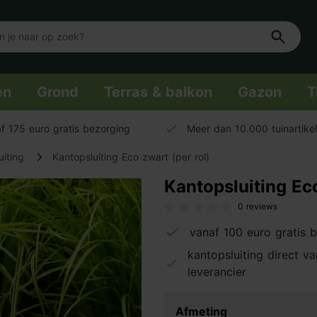
en
Grond
Terras & balkon
Gazon
T
f 175 euro gratis bezorging
Meer dan 10.000 tuinartike
uiting
Kantopsluiting Eco zwart (per rol)
Kantopsluiting Eco
0 reviews
vanaf 100 euro gratis 
kantopsluiting direct v
leverancier
Afmeting