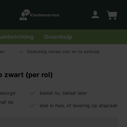
Klantenservice
Account
Winkelwage
uininrichting
Groenhulp
len
Deskundig advies voor en na aankoop
 zwart (per rol)
bezorgd
bestel nu, betaal later
anaf de
snel in huis, of levering op afspraak