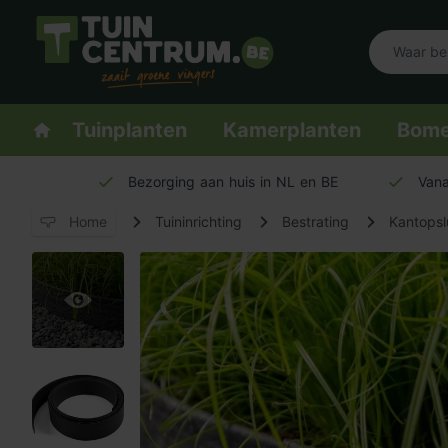
Logo Tuincentrum.be
Homepage
Tuinplanten
Kamerplanten
Bom
Bezorging aan huis in NL en BE
Vana
Home
Tuininrichting
Bestrating
Kantopsl