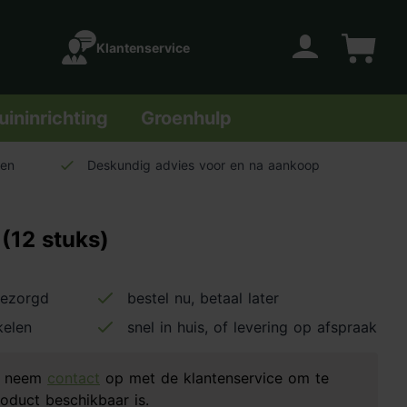
Klantenservice
Account
Winkelwage
uininrichting
Groenhulp
len
Deskundig advies voor en na aankoop
(12 stuks)
bezorgd
bestel nu, betaal later
kelen
snel in huis, of levering op afspraak
d, neem
contact
op met de klantenservice om te
oduct beschikbaar is.