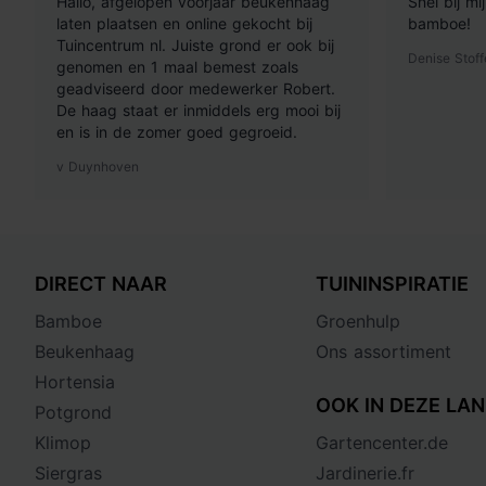
Hallo, afgelopen voorjaar beukenhaag
Snel bij m
laten plaatsen en online gekocht bij
bamboe!
Tuincentrum nl. Juiste grond er ook bij
Denise Stoff
genomen en 1 maal bemest zoals
geadviseerd door medewerker Robert.
De haag staat er inmiddels erg mooi bij
en is in de zomer goed gegroeid.
v Duynhoven
DIRECT NAAR
TUININSPIRATIE
Bamboe
Groenhulp
Beukenhaag
Ons assortiment
Hortensia
OOK IN DEZE LAN
Potgrond
Klimop
Gartencenter.de
Siergras
Jardinerie.fr