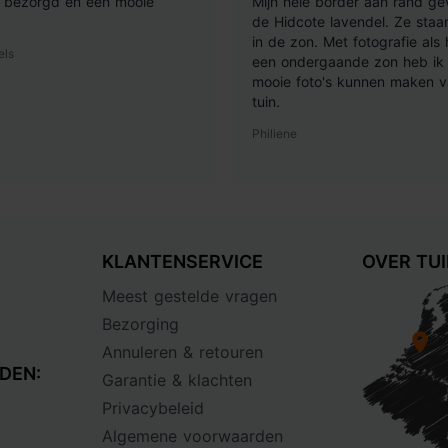
ij bezorgd en een mooie
Mijn hele border aan rand ge
de Hidcote lavendel. Ze staan
in de zon. Met fotografie als
els
een ondergaande zon heb ik 
mooie foto's kunnen maken v
tuin.
Philiene
KLANTENSERVICE
OVER TU
Meest gestelde vragen
Bezorging
Annuleren & retouren
DEN:
Garantie & klachten
Privacybeleid
Algemene voorwaarden