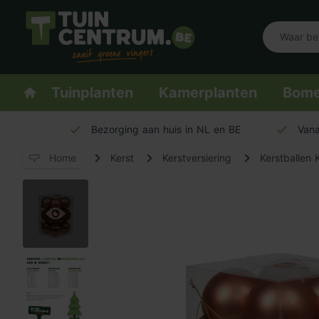
Logo Tuincentrum.be
Homepage
Tuinplanten
Kamerplanten
Bom
Bezorging aan huis in NL en BE
Vana
Home
Kerst
Kerstversiering
Kerstballen 