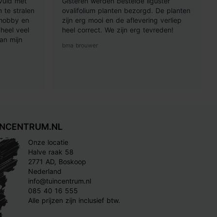
vuld met
Gisteren werden bestelde liguster
 te stralen
ovalifolium planten bezorgd. De planten
 hobby en
zijn erg mooi en de aflevering verliep
heel veel
heel correct. We zijn erg tevreden!
an mijn
bma brouwer
INCENTRUM.NL
Onze locatie
Halve raak 58
2771 AD, Boskoop
Nederland
info@tuincentrum.nl
085 40 16 555
Alle prijzen zijn inclusief btw.