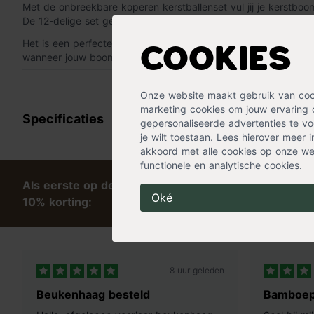
Met de onbreekbare koperen kerstballenset vul jij je kerstboom
De 12-delige set geeft mat, glanzende en glitterballen.
Het is een perfecte manier om de onbreekbare kerstballen en 
Cookies
wanneer jouw boom extra groot is!
« Lees minder
Onze website maakt gebruik van cooki
marketing cookies om jouw ervaring 
Specificaties
gepersonaliseerde advertenties te voo
je wilt toestaan. Lees hierover meer 
akkoord met alle cookies op onze web
functionele en analytische cookies.
Als eerste op de hoogte van tips en exclusieve kort
Oké
10% korting:
8 uur geleden
Beukenhaag besteld
Bamboep