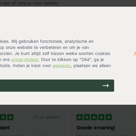
 aan of zorg je voor variatie.
-piek mix te completeren voor
es. Wij gebruiken functionele, analytische en
op onze website te verbeteren en om je van
rzien. Je kunt altijd zelf kiezen welke soorten cookies
in ons
privacybeleid
. Door te klikken op "Oké", ga je
site. Indien je kiest voor
weigeren
, plaatsen we alleen
ing? Laat je emailadres achter en ontvang eenmalig
14 uur geleden
1
lant
Goede ervaring!