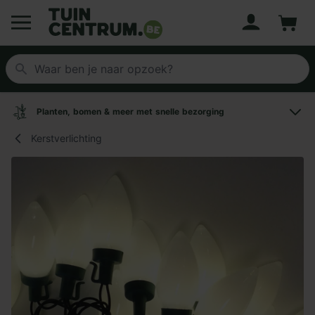
Account
Winke
Logo Tuincentrum.be
Planten, bomen & meer met snelle bezorging
Kerstverlichting