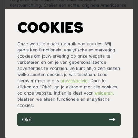
kerstverlichting. Creëer een echte, originele Amerikaanse
sfeer uit de jaren 50 met deze 20 lampjes. Het enige
verschil met vroeger is dat de verlichting nu van LED is.
Cookies
Deze klassieke kerstverlichting is verkrijgbaar in de warm
witte licht gloed.
Onze website maakt gebruik van cookies. Wij
De kerstverlichting bestaat uit 20 lampjes met 20 cm
gebruiken functionele, analytische en marketing
tussenruimte en wordt geleverd inclusief transformator.
cookies om jouw ervaring op onze website te
Lees meer »
Het aanloopsnoer van de transformator naar het eerste
verbeteren en om je van gepersonaliseerde
lichtje is 5 meter en elk lampje heeft 1 LED-lampje. Je
advertenties te voorzien. Je kunt altijd zelf kiezen
kunt de kerstverlichting verlengen tot maximaal 100
welke soorten cookies je wilt toestaan. Lees
Specificaties
lampjes op 1 transformator met onze ‘uitbreidingsset
hierover meer in ons
privacybeleid
. Door te
klassieke kerstverlichting’.
klikken op "Oké", ga je akkoord met alle cookies
Garatie
2 jaar
op onze website. Indien je kiest voor
weigeren
,
Geschikt voor
Binnen
,
Buiten
Tip: wilt u meer klassieke kerstverlichting in uw boom
plaatsen we alleen functionele en analytische
hangen? Kijk dan eens naar onze uitbreidingsset
cookies.
klassieke kerstverlichting!
Handig voor erbij
Oké
Kunstkerstboom groen 185 cm
op voorraad