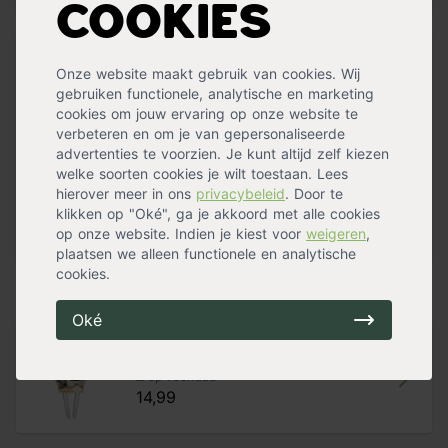
varen uit de eikvarenfamilie die als kamerplant gebruikt
Cookies
wordt.
Specificaties
Verzorging van de Nephrolepis exaltata
Onze website maakt gebruik van cookies. Wij
De varen houdt ervan om op een lichte en zonnige plek
gebruiken functionele, analytische en marketing
Geschikt voor
Binnen
,
In plantenbakken
te staan. Aangezien de plant van oorsprong uit warme
cookies om jouw ervaring op onze website te
Hoogte
10 - 20 cm
,
40 - 60 cm
,
60 - 80 cm
gebieden komt is het belangrijk temperaturen onder de
verbeteren en om je van gepersonaliseerde
Bladkleur
Groen
15 graden te voorkomen. Verder drinkt de krulvaren
advertenties te voorzien. Je kunt altijd zelf kiezen
Onderhoud
Gemiddeld
graag een slokje water. Zorg ervoor dat de grond altijd
welke soorten cookies je wilt toestaan. Lees
Standplaats
Halfschaduw
vochtig aanvoelt. Voorkom wel een laag water in de pot.
hierover meer in ons
privacybeleid
. Door te
Bloemen
Nee
Gebruik bij het potten Pokon kamerplanten potgrond en
klikken op "Oké", ga je akkoord met alle cookies
Waterbehoefte
Gemiddeld
Pokon kamerplanten voeding. Hiermee leg je een goede
op onze website. Indien je kiest voor
weigeren
,
Groeisnelheid
Gemiddeld
basis voor een gezonde plant waar je lang van kunt
Meer specificaties »
plaatsen we alleen functionele en analytische
genieten.
cookies.
Handig voor erbij
Oké
Elho Aqua care (2 stuks)
op voorraad
14,99