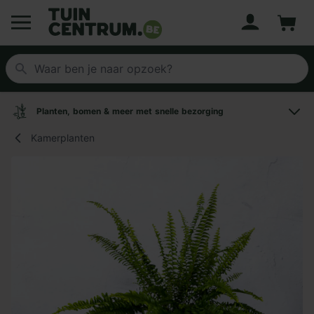
Account
Winke
Logo Tuincentrum.be
Planten, bomen & meer met snelle bezorging
Kamerplanten