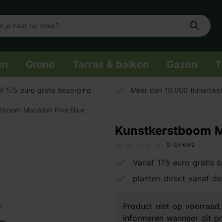
en
Grond
Terras & balkon
Gazon
T
f 175 euro gratis bezorging
Meer dan 10.000 tuinartike
tboom Macallan Pine Blue
Kunstkerstboom M
0 reviews
Vanaf 175 euro gratis 
planten direct vanaf de
Product niet op voorraa
informeren wanneer dit pr