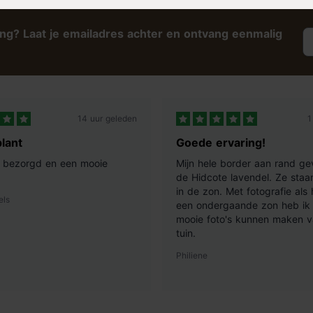
gt. Op de Macallan Pine Blue
ing? Laat je emailadres achter en ontvang eenmalig
14 uur geleden
1
lant
Goede ervaring!
ij bezorgd en een mooie
Mijn hele border aan rand ge
de Hidcote lavendel. Ze staan
in de zon. Met fotografie als
els
een ondergaande zon heb ik 
mooie foto's kunnen maken v
tuin.
Philiene