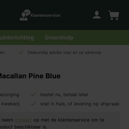
Klantenservice
Account
Winkelwage
uininrichting
Groenhulp
len
Deskundig advies voor en na aankoop
acallan Pine Blue
bezorging
bestel nu, betaal later
 kwekerij
snel in huis, of levering op afspraak
d, neem
contact
op met de klantenservice om te
oduct beschikbaar is.