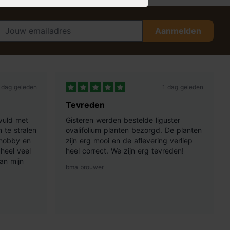
Aanmelden
 dag geleden
1 dag geleden
Tevreden
vuld met
Gisteren werden bestelde liguster
 te stralen
ovalifolium planten bezorgd. De planten
 hobby en
zijn erg mooi en de aflevering verliep
heel veel
heel correct. We zijn erg tevreden!
an mijn
bma brouwer