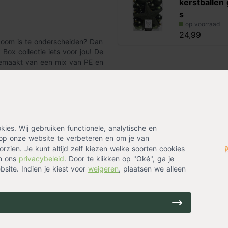
kerstballen
s
op voorraad
24,99
tboom is te onderscheiden? Dan
Box collectie iets voor jou! De
gemaakt van een mix van PE en
 heb je geen last van
renlang meegaat.
 takken van deze kunstkerstboom
es. Wij gebruiken functionele, analytische en
s de rest van de Black Box
op onze website te verbeteren en om je van
kent dat die brandveilig en
rzien. Je kunt altijd zelf kiezen welke soorten cookies
s volgt:
in ons
privacybeleid
. Door te klikken op "Oké", ga je
site. Indien je kiest voor
weigeren
, plaatsen we alleen
len voet geleverd. De voet
 wordt geleverd in een stevige