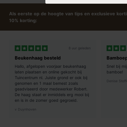
opbergdoos, waarin je de boom na kerst weer makkelijk opber
zit 10 jaar garantie.
Als eerste op de hoogte van tips en exclusieve kort
10% korting:
8 uur geleden
Beukenhaag besteld
Bamboep
Hallo, afgelopen voorjaar beukenhaag
Snel bij m
laten plaatsen en online gekocht bij
bamboe!
Tuincentrum nl. Juiste grond er ook bij
Denise Stoff
genomen en 1 maal bemest zoals
geadviseerd door medewerker Robert.
De haag staat er inmiddels erg mooi bij
en is in de zomer goed gegroeid.
v Duynhoven