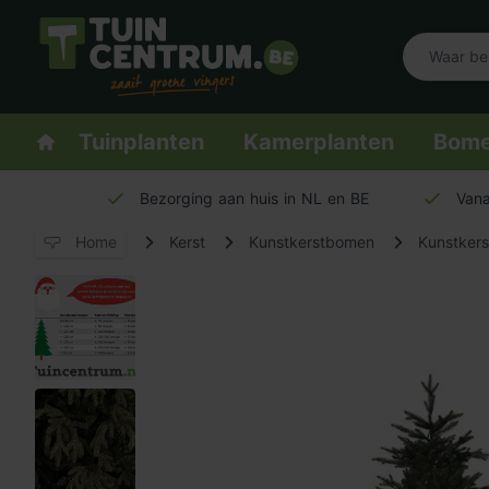
Logo Tuincentrum.be
Homepage
Tuinplanten
Kamerplanten
Bom
Bezorging aan huis in NL en BE
Vana
Home
Kerst
Kunstkerstbomen
Kunstkers