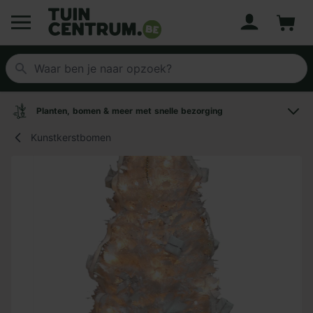
Account
Winke
Logo Tuincentrum.be
Planten, bomen & meer met snelle bezorging
Kunstkerstbomen