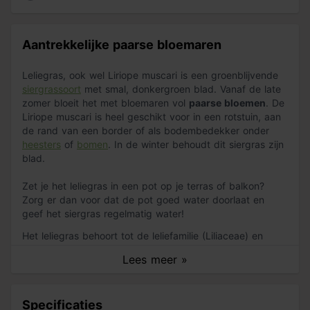
Aantrekkelijke paarse bloemaren
Leliegras, ook wel Liriope muscari is een groenblijvende
siergrassoort
met smal, donkergroen blad. Vanaf de late
zomer bloeit het met bloemaren vol
paarse bloemen
. De
Liriope muscari is heel geschikt voor in een rotstuin, aan
de rand van een border of als bodembedekker onder
heesters
of
bomen
. In de winter behoudt dit siergras zijn
blad.
Zet je het leliegras in een pot op je terras of balkon?
Zorg er dan voor dat de pot goed water doorlaat en
geef het siergras regelmatig water!
Het leliegras behoort tot de leliefamilie (Liliaceae) en
komt uit Oost-Azië. Het is een
wintergroene plant
met
Lees meer »
fijn, donkergroen blad. Het blad wordt ongeveer 30 cm
lang. Het staat in toefjes bij elkaar die
hooguit 30 cm
hoog worden en maximaal 10 cm in doorsnee zijn. Het is
Specificaties
een kruipende plant die zich met wortelstokken