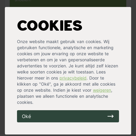
Verwijder half maart verwelkt en dood loof uit de
Liriope muscari. Dit kan je het best doen door het
Cookies
voorzichtig uit de pol te trekken of af te knippen.
Knip ook de uitgebloeide bloemaren weg.
Onze website maakt gebruik van cookies. Wij
gebruiken functionele, analytische en marketing
cookies om jouw ervaring op onze website te
Welke grond raden jullie aan bij het aanplanten van
verbeteren en om je van gepersonaliseerde
de Liriope muscari?
advertenties te voorzien. Je kunt altijd zelf kiezen
welke soorten cookies je wilt toestaan. Lees
Bij het aanplanten van de Liriope muscari kan het
hierover meer in ons
privacybeleid
. Door te
beste gebruik gemaakt worden van
Pokon
klikken op "Oké", ga je akkoord met alle cookies
potgrond
.
op onze website. Indien je kiest voor
weigeren
,
plaatsen we alleen functionele en analytische
cookies.
Wanneer staat de Liriope muscari in bloei?
Oké
De Liriope muscari bloeit tussen augustus en
oktober met mooie blauwpaarse bloemaren.