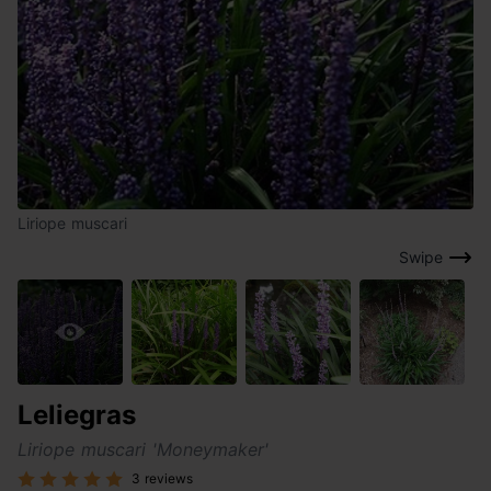
Liriope muscari
Swipe
Leliegras
Liriope muscari 'Moneymaker'
3 reviews