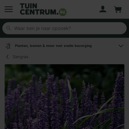
Account
Winke
Logo Tuincentrum.be
Planten, bomen & meer met snelle bezorging
Siergras