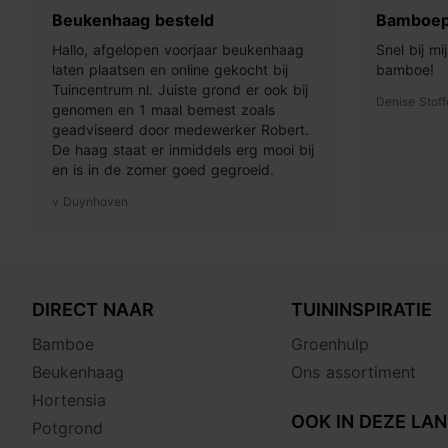
Beukenhaag besteld
Bamboep
Hallo, afgelopen voorjaar beukenhaag
Snel bij m
laten plaatsen en online gekocht bij
bamboe!
Tuincentrum nl. Juiste grond er ook bij
Denise Stoff
genomen en 1 maal bemest zoals
geadviseerd door medewerker Robert.
De haag staat er inmiddels erg mooi bij
en is in de zomer goed gegroeid.
v Duynhoven
DIRECT NAAR
TUININSPIRATIE
Bamboe
Groenhulp
Beukenhaag
Ons assortiment
Hortensia
OOK IN DEZE LAN
Potgrond