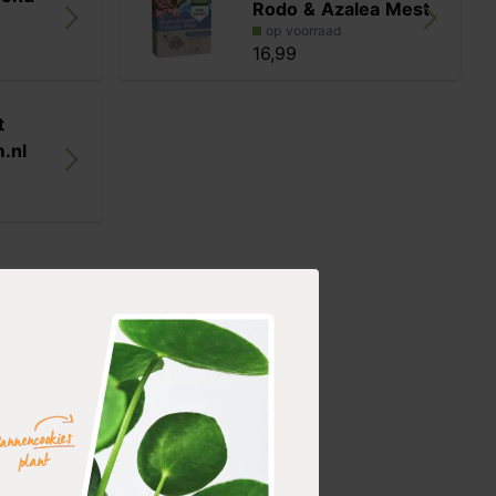
Rodo & Azalea Mest
op voorraad
16,99
t
.nl