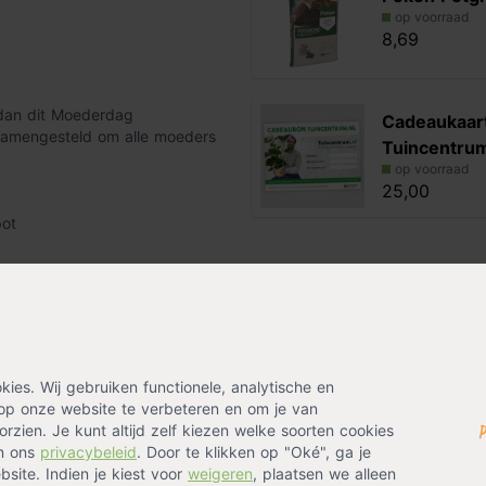
op voorraad
8,69
f dan dit Moederdag
Cadeaukaar
samengesteld om alle moeders
Tuincentrum
op voorraad
25,00
pot
n de Magical Four Seasons (vier
n is verkrijgbaar in blauw en
es. Wij gebruiken functionele, analytische en
 blauw/paarse bloem en eindigt
op onze website te verbeteren en om je van
van roze/groen naar bijna
rzien. Je kunt altijd zelf kiezen welke soorten cookies
roene bol.
in ons
privacybeleid
. Door te klikken op "Oké", ga je
plantenbakken
,
Solitair
site. Indien je kiest voor
weigeren
, plaatsen we alleen
as