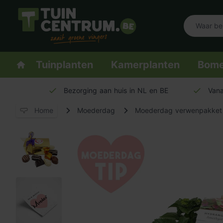
Logo Tuincentrum.be
Homepage
Tuinplanten
Kamerplanten
Bom
Bezorging aan huis in NL en BE
Vana
Home
Moederdag
Moederdag verwenpakket 