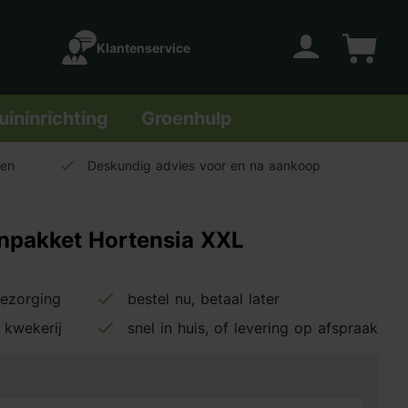
Klantenservice
Account
Winkelwage
uininrichting
Groenhulp
len
Deskundig advies voor en na aankoop
pakket Hortensia XXL
bezorging
bestel nu, betaal later
 kwekerij
snel in huis, of levering op afspraak