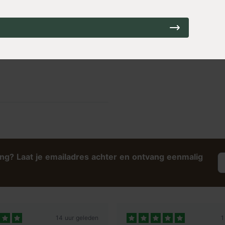
ing? Laat je emailadres achter en ontvang eenmalig
14 uur geleden
1