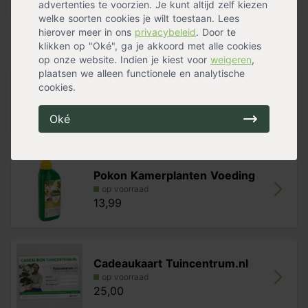
advertenties te voorzien. Je kunt altijd zelf kiezen
Groeisnelheid
Snel
Meer specificaties »
welke soorten cookies je wilt toestaan. Lees
hierover meer in ons
privacybeleid
. Door te
Handig voor erbij
klikken op "Oké", ga je akkoord met alle cookies
op onze website. Indien je kiest voor
weigeren
,
plaatsen we alleen functionele en analytische
Pokon Kamerplanten Potgrond
cookies.
op voorraad
13,99
Oké
Pokon Kamerplanten Voeding
op voorraad
13,99
Cadeaukaart Tuincentrum.nl
op voorraad
25,00