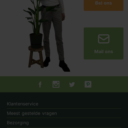
Bel ons
Mail ons
Tuincentrum.nl op Facebook
Tuincentrum.nl op Instagram
Tuincentrum.nl op Twitter
Tuincentrum.nl op Pin
Klantenservice
Meest gestelde vragen
Bezorging