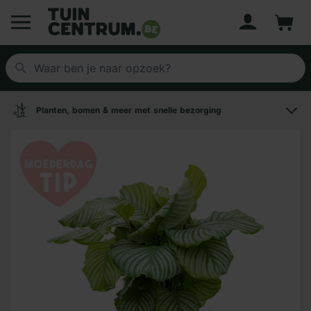
Account
Winke
Logo Tuincentrum.be
Planten, bomen & meer met snelle bezorging