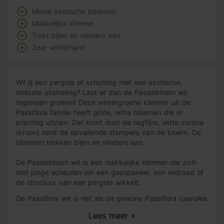
Mooie exotische bloemen
Makkelijke klimmer
Trekt bijen en vlinders aan
Zeer winterhard
Wil jij een pergola of schutting met een exotische,
delicate uitstraling? Laat er dan de Passiebloem wit
tegenaan groeien! Deze wintergroene klimmer uit de
Passiflora familie heeft grote, witte bloemen die er
prachtig uitzien. Dat komt door de ragfijne, witte corona
(kroon) rond de opvallende stampers van de bloem. De
bloemen trekken bijen en vlinders aan.
De Passiebloem wit is een makkelijke klimmer die zich
met jonge scheuten om een gaaspaneel, een leidraad of
de structuur van een pergola wikkelt.
De Passiflora wit is net als de gewone Passiflora caerulea
in ons assortiment zeer winterhard. Hij verdraagt
Lees meer »
temperaturen tot -12 graden met gemak. Het is een