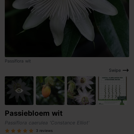
Passiflora wit
Swipe
Passiebloem wit
Passiflora caerulea 'Constance Elliot'
3 reviews