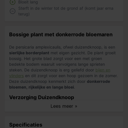
Bloeit lang
Sterft in de winter tot de grond af (komt jaar erna
terug)
Bossige plant met donkerrode bloemaren
De persicaria amplexicaulis, ofwel duizendknoop, is een
sierlijke borderplant
met eigen gezicht. De plant groeit
bossig. Het grote blad zorgt voor een met groen
bedekte bodem waaruit vervolgens lange sprieten
steken. De duizendknoop is erg geliefd door
bijen en
vlinders
en dit zorgt voor een hoop gezoem in de zomer.
Deze duizendknoop kenmerkt zich door
donkerrode
bloemen, rijkelijke en lange bloei
.
Verzorging Duizendknoop
Lees meer »
Geef jouw duizendkoop plant bij veel zon en hogere
temperaturen voldoende water, anders droogt de plant
uit. De duizendknoop staat het liefst op een
zonnige
Specificaties
plek of in de halfschaduw
. De plant is ideaal voor naast