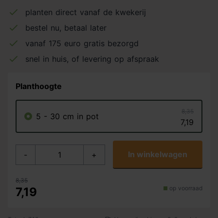
planten direct vanaf de kwekerij
bestel nu, betaal later
vanaf 175 euro gratis bezorgd
snel in huis, of levering op afspraak
Planthoogte
8,35
5 - 30 cm in pot
7,19
In winkelwagen
-
+
8,35
op voorraad
7,19