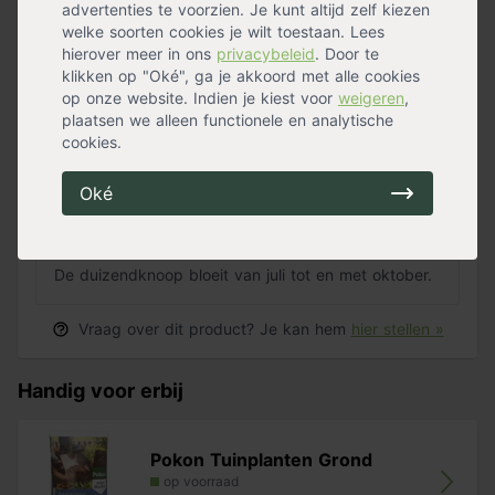
advertenties te voorzien. Je kunt altijd zelf kiezen
Met welke planten kan je de duizendknoop goed
welke soorten cookies je wilt toestaan. Lees
combineren?
hierover meer in ons
privacybeleid
. Door te
klikken op "Oké", ga je akkoord met alle cookies
De plant is goed te combineren met andere planten.
op onze website. Indien je kiest voor
weigeren
,
Vaak wordt deze gecombineerd met de zonnehoed,
plaatsen we alleen functionele en analytische
siergrassen en het purperklokje.
cookies.
Oké
Wanneer staat de duizendknoop in bloei?
De duizendknoop bloeit van juli tot en met oktober.
Vraag over dit product? Je kan hem
hier stellen »
Handig voor erbij
Pokon Tuinplanten Grond
op voorraad