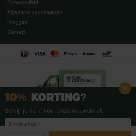
Privacybeleid
Algemene voorwaarden
Inloggen
Contact
10%
Korting?
Schrijf je nú in voor onze nieuwsbrief:
Beoordeling:
8.9
door
3.862
klanten
© 2014 - 2026 - Tuincentrum.nl B.V.
info@tuincentrum.nl
·
085 40 16 555