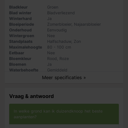
een vijver of sloot. De duizendknoop is goed winterhard
Bladkleur
Groen
maar is niet wintergroen en sterft in de winter
Blad winter
Bladverliezend
bovengronds af.
Winterhard
Ja
Bloeiperiode
Zomerbloeier
,
Najaarsbloeier
Plant zo'n 5 stuks per vierkante meter en gebruik
Pokon
Onderhoud
Eenvoudig
Tuinplanten Grond
om de grond te verrijken. Zo krijgt je
Wintergroen
Nee
border direct een goede start. De persicaria wordt vaak
Standplaats
Halfschaduw
,
Zon
gecombineerd met
Vlambloem
,
Zonnehoed
,
Chinees riet
Maximalehoogte
80 - 100 cm
en
Purperklokje
.
Eetbaar
Nee
Bloemkleur
Rood
,
Roze
Bloemen
Ja
Waterbehoefte
Gemiddeld
Vruchtdragend
Nee
Meer specificaties »
Vraag & antwoord
In welke grond kan ik duizendknoop het beste
aanplanten?