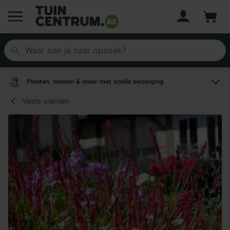
Account
Winke
Logo Tuincentrum.be
Planten, bomen & meer met snelle bezorging
Vaste planten