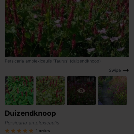
Persicaria amplexicaulis 'Taurus' (duizendknoop)
Swipe
Duizendknoop
Persicaria amplexicaulis
1 review