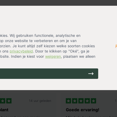
es. Wij gebruiken functionele, analytische en
op onze website te verbeteren en om je van
rzien. Je kunt altijd zelf kiezen welke soorten cookies
in ons
privacybeleid
. Door te klikken op "Oké", ga je
site. Indien je kiest voor
weigeren
, plaatsen we alleen
ing? Laat je emailadres achter en ontvang eenmalig
14 uur geleden
1
lant
Goede ervaring!