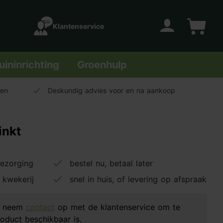
Klantenservice
Account
Winkelwage
uininrichting
Groenhulp
len
Deskundig advies voor en na aankoop
inkt
bezorging
bestel nu, betaal later
 kwekerij
snel in huis, of levering op afspraak
d, neem
contact
op met de klantenservice om te
oduct beschikbaar is.