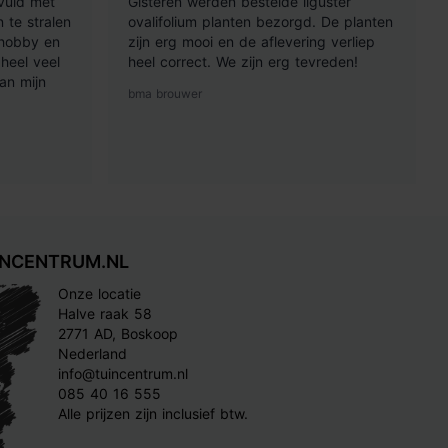
vuld met
Gisteren werden bestelde liguster
 te stralen
ovalifolium planten bezorgd. De planten
 hobby en
zijn erg mooi en de aflevering verliep
heel veel
heel correct. We zijn erg tevreden!
an mijn
bma brouwer
INCENTRUM.NL
Onze locatie
Halve raak 58
2771 AD, Boskoop
Nederland
info@tuincentrum.nl
085 40 16 555
Alle prijzen zijn inclusief btw.