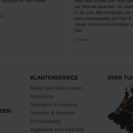
ij bezorgd en een mooie
Mijn hele border aan rand ge
de Hidcote lavendel. Ze staan
in de zon. Met fotografie als
els
een ondergaande zon heb ik 
mooie foto's kunnen maken v
tuin.
Philiene
KLANTENSERVICE
OVER TU
Meest gestelde vragen
Bezorging
Annuleren & retouren
DEN:
Garantie & klachten
Privacybeleid
Algemene voorwaarden