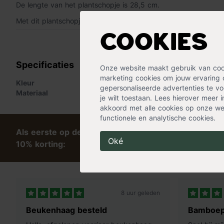
De lengte van het plantschopje is 28,5 cm.
Met dit plantschopje is zelfs de hardste grond geen partij.
Cookies
« Lees minder
Specificaties
Onze website maakt gebruik van cooki
marketing cookies om jouw ervaring 
Kleur
Grijs
gepersonaliseerde advertenties te voo
Materiaal
Zink
je wilt toestaan. Lees hierover meer 
akkoord met alle cookies op onze web
functionele en analytische cookies.
Als eerste op de hoogte van tips en exclusieve kort
Oké
10% korting:
8 uur geleden
Beukenhaag besteld
Bamboep