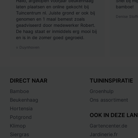
Hallo, afgelopen voorjaar beukenhaag
Snel bij m
laten plaatsen en online gekocht bij
bamboe!
Tuincentrum nl. Juiste grond er ook bij
Denise Stoff
genomen en 1 maal bemest zoals
geadviseerd door medewerker Robert.
De haag staat er inmiddels erg mooi bij
en is in de zomer goed gegroeid.
v Duynhoven
DIRECT NAAR
TUININSPIRATIE
Bamboe
Groenhulp
Beukenhaag
Ons assortiment
Hortensia
OOK IN DEZE LAN
Potgrond
Klimop
Gartencenter.de
Siergras
Jardinerie.fr