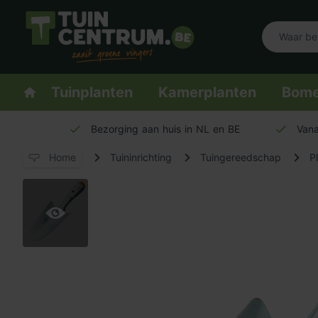
Logo Tuincentrum.be
Homepage
Tuinplanten
Kamerplanten
Bom
Bezorging aan huis in NL en BE
Vana
Home
Tuininrichting
Tuingereedschap
P