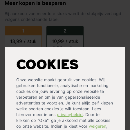
Meer kopen is besparen
Bij aankoop van meerdere stuks wordt de stukprijs verlaagd
volgens onderstaande tabel.
1
2
13,99 / stuk
10,99 / stuk
-
3,00 korting
Cookies
Plus- en minpunten
100% biologisch
Onze website maakt gebruik van cookies. Wij
Gemakkelijk in gebruik
gebruiken functionele, analytische en marketing
cookies om jouw ervaring op onze website te
Geeft geen risico op verbranding
verbeteren en om je van gepersonaliseerde
Smaakvolle kruiden
advertenties te voorzien. Je kunt altijd zelf kiezen
Bevat voeding voor ca. 120 dagen
welke soorten cookies je wilt toestaan. Lees
Alleen geschikt voor lavendel en kruiden
hierover meer in ons
privacybeleid
. Door te
klikken op "Oké", ga je akkoord met alle cookies
op onze website. Indien je kiest voor
weigeren
,