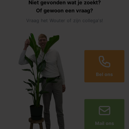
Niet gevonden wat je zoekt?
Of gewoon een vraag?
In Pokon Bio Kruiden Mest zit de samengestelde
organische meststof NPK-meststof 6-4-8 + 2 MgO.
Vraag het Wouter of zijn collega's!
Het stappenplan
Gebruik het maatschepje uit de verpakking om de
benodigde hoeveelheid mest af te meten.
Strooi de korrels gelijkmatig uit rondom de plant.
Werk met behulp van een hark of je handen de korrels
door de bovenste laag van de grond.
Geef na het bemesten water om de werking van de
Bel ons
korrels te activeren.
Mail ons