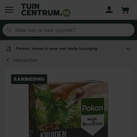
Account
Winke
Logo Tuincentrum.be
Planten, bomen & meer met snelle bezorging
Meststoffen
Aanbieding