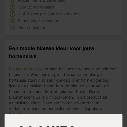
Mooie intens blauwe kleur
Voor 25 hortensia's
1 of 2 keer per jaar is voldoende
Eenvoudig te doseren
Geen meststof
Een mooie blauwe kleur voor jouw
hortensia's
Blauwe hortensia's
stralen het beste wanneer ze ook echt
blauw zijn. Wanneer de grond waarin een blauwe
hortensia staat niet zuur genoeg is en/of niet genoeg
ijzer en aluminium bevat kan de blauwe kleur van de
bloemen afnemen. Met behulp van Pokon Hortensia
Blauwmaker kun je dit voorkomen. In dit product zit
aluminiumsulfaat. Deze stof zorgt ervoor dat de
verkleurde bloemen herstellen en weer diepblauw
kleuren.
Direct aan de slag met Pokon Hortensia