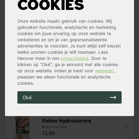
Cookies
Blauwmaker
Lees meer »
Behandel blauwe hortensia’s voor het beste resultaat
Onze website maakt gebruik van cookies. Wij
tweemaal per jaar
. Voer de behandeling in het najaar
Specificaties
gebruiken functionele, analytische en marketing
(september/oktober) en voor de bloei in het voorjaar
cookies om jouw ervaring op onze website te
(maart/april) uit. Door de behandeling in de avond uit te
Inhoud
500 gr
verbeteren en om je van gepersonaliseerde
voeren voorkom je dat de hortensia’s na de behandeling
Geschikt voor
Hortensia
advertenties te voorzien. Je kunt altijd zelf kiezen
in fel zonlicht komen te staan.
welke soorten cookies je wilt toestaan. Lees
hierover meer in ons
privacybeleid
. Door te
Handig voor erbij
De beste manier is om de korrels op te lossen in water.
klikken op "Oké", ga je akkoord met alle cookies
Voeg 20 gram korrels toe aan 2 liter water. Het is ook
op onze website. Indien je kiest voor
weigeren
,
mogelijk om de korrels rondom de plant te strooien.
plaatsen we alleen functionele en analytische
Pokon Hortensia Potgrond Bio
Gebruik in dit geval 15 tot 20 gram aan korrels,
cookies.
op voorraad
afhankelijk van de grootte van de plant.
13,99
Oké
In de verpakking vind je een maatschepje. Eén
maatschepje bevat 10 gram aan korrels.
Draag wanneer je jouw hortensia’s behandelt met dit
Pokon Hydrokorrels
product beschermende handschoenen, beschermende
op voorraad
kleding, oogbescherming en gelaatsbescherming. Dit
13,99
product kan ernstig oogletsel veroorzaken.