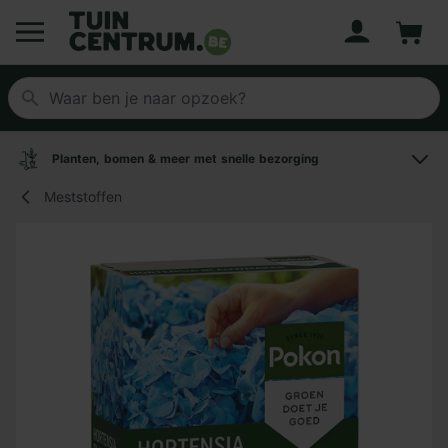
Account
Winke
Logo Tuincentrum.be
Planten, bomen & meer met snelle bezorging
Meststoffen