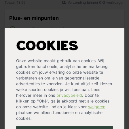
Totaal: 18,99
Verzending binnen 0-2 werkdagen
Plus- en minpunten
Natuurlijk bestrijdingsmiddel
Bestrijdt alle onkruiden tussen bestrating en
beplanting
Cookies
Werkt ook tegen mos
Effect zichtbaar binnen 1 uur
Onze website maakt gebruik van cookies. Wij
gebruiken functionele, analytische en marketing
cookies om jouw ervaring op onze website te
Razendsnel van het onkruid af in jouw tuin
verbeteren en om je van gepersonaliseerde
advertenties te voorzien. Je kunt altijd zelf kiezen
Pokon Tegen Onkruid Spray kan worden gebruikt bij de
welke soorten cookies je wilt toestaan. Lees
bestrijding van de bovengrondse delen van onkruid. Je
hierover meer in ons
privacybeleid
. Door te
kunt deze spray gebruiken op onkruiden die groeien
klikken op "Oké", ga je akkoord met alle cookies
tussen bestrating, beplanting en in de moestuin. Binnen
op onze website. Indien je kiest voor
weigeren
,
slechts één uur
na behandeling zijn de eerste effecten
plaatsen we alleen functionele en analytische
al zichtbaar.
cookies.