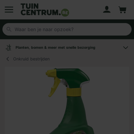
Account
Winke
Logo Tuincentrum.be
Planten, bomen & meer met snelle bezorging
Onkruid bestrijden