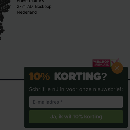
Halve raak 58
2771 AD, Boskoop
Nederland
10%
Korting?
Schrijf je nú in voor onze nieuwsbrief:
Tuincentrum.nl op Facebook
Tuincentrum.nl op Instagra
Tuincentrum.nl op
Tuincent
Ja, ik wil 10% korting