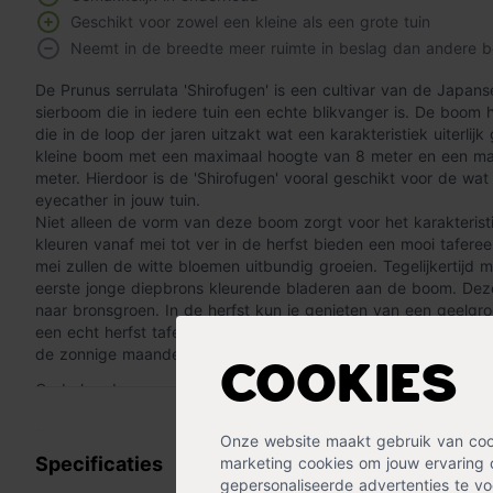
Geschikt voor zowel een kleine als een grote tuin
Neemt in de breedte meer ruimte in beslag dan andere 
De Prunus serrulata 'Shirofugen' is een cultivar van de Japans
sierboom die in iedere tuin een echte blikvanger is. De boom
die in de loop der jaren uitzakt wat een karakteristiek uiterlijk
kleine boom met een maximaal hoogte van 8 meter en een ma
meter. Hierdoor is de 'Shirofugen' vooral geschikt voor de wat 
eyecather in jouw tuin.
Niet alleen de vorm van deze boom zorgt voor het karakterist
kleuren vanaf mei tot ver in de herfst bieden een mooi tafereel
mei zullen de witte bloemen uitbundig groeien. Tegelijkertijd
eerste jonge diepbrons kleurende bladeren aan de boom. Dez
naar bronsgroen. In de herfst kun je genieten van een geelgr
een echt herfst tafereel bij jou in de tuin. Doordat het een vol
de zonnige maanden genieten van een verkoelende schaduwri
Cookies
Onderhoud
Lees meer »
De Prunus serrulata 'Shirofugen' is gemakkelijk in onderhoud.
snoeien om hem in vorm te houden. De 'Shirofugen' groeit en b
Onze website maakt gebruik van cooki
doet het liefst op een zand of kleigrond die niet te nat is. Pl
Specificaties
marketing cookies om jouw ervaring 
schaduwrijke plek.
gepersonaliseerde advertenties te voo