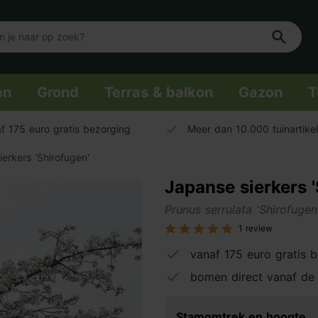
en
Grond
Terras & balkon
Gazon
T
f 175 euro gratis bezorging
Meer dan 10.000 tuinartike
erkers 'Shirofugen'
Japanse sierkers '
Prunus serrulata 'Shirofugen
1 review
vanaf 175 euro gratis 
bomen direct vanaf de 
Stamomtrek en hoogte