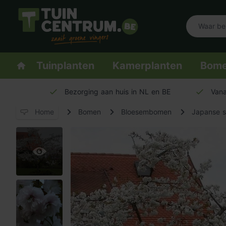
Logo Tuincentrum.be
Homepage
Tuinplanten
Kamerplanten
Bom
Bezorging aan huis in NL en BE
Vana
Home
Bomen
Bloesembomen
Japanse si