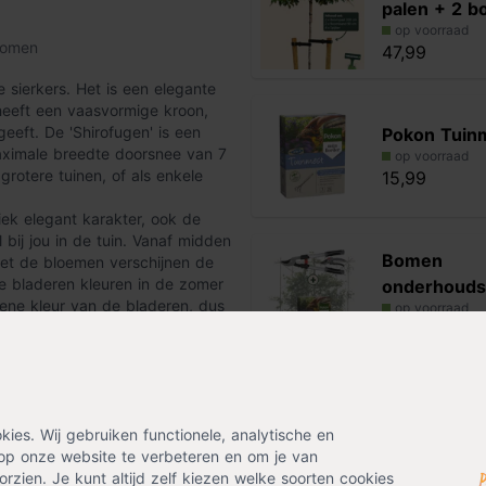
palen + 2 
op voorraad
bomen
47,99
e sierkers. Het is een elegante
 heeft een vaasvormige kroon,
 geeft. De 'Shirofugen' is een
Pokon Tuin
ximale breedte doorsnee van 7
op voorraad
grotere tuinen, of als enkele
15,99
iek elegant karakter, ook de
 bij jou in de tuin. Vanaf midden
Bomen
 met de bloemen verschijnen de
e bladeren kleuren in de zomer
onderhouds
oene kleur van de bladeren, dus
op voorraad
le boom is in de zomer, kun je in
43,98
jke plek.
Alternatieven
 Je hoeft de boom slechts te
loeit op alle grondsoorten, maar
es. Wij gebruiken functionele, analytische en
ant de boom op een half
Sierappel 'E
op onze website te verbeteren en om je van
rzien. Je kunt altijd zelf kiezen welke soorten cookies
op voorraad