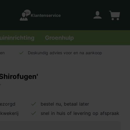
Klantenservice
Account
Winkelwage
uininrichting
Groenhulp
len
Deskundig advies voor en na aankoop
Shirofugen'
'
bezorgd
bestel nu, betaal later
kwekerij
snel in huis of levering op afspraak