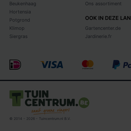
Beukenhaag
Ons assortiment
Hortensia
OOK IN DEZE LAN
Potgrond
Klimop
Gartencenter.de
Siergras
Jardinerie.fr
Logo Tuincentrum.be
© 2014 - 2026 - Tuincentrum.nl B.V.