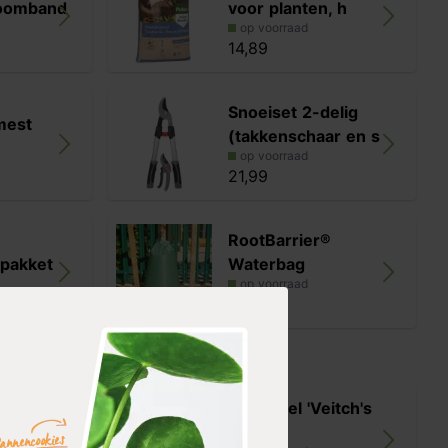
boomband
voor planten, h
op voorraad
14,89
Snoeiset 2-delig
mest
(takkenschaar en s
op voorraad
21,99
RootBarrier®
pakket
Waterbag
op voorraad
25,99
Sierappel 'Veitch's
vereste'
Scarlet'