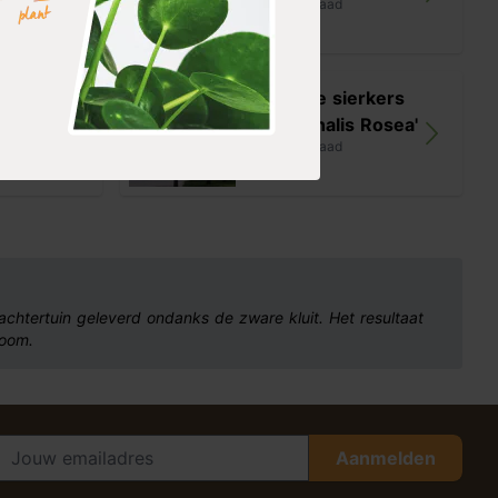
op voorraad
199,99
rkers
Japanse sierkers
'Autumnalis Rosea'
op voorraad
169,99
achtertuin geleverd ondanks de zware kluit. Het resultaat
boom.
Aanmelden