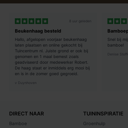
8 uur geleden
Beukenhaag besteld
Bamboep
Hallo, afgelopen voorjaar beukenhaag
Snel bij m
laten plaatsen en online gekocht bij
bamboe!
Tuincentrum nl. Juiste grond er ook bij
Denise Stoff
genomen en 1 maal bemest zoals
geadviseerd door medewerker Robert.
De haag staat er inmiddels erg mooi bij
en is in de zomer goed gegroeid.
v Duynhoven
DIRECT NAAR
TUININSPIRATIE
Bamboe
Groenhulp