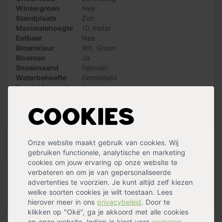
trifoliata op alle ondergronden. Zorg er wel voor dat de
Wintergroen
Nee
bodem goed vochtdoorlatend is.
Standplaats
Zon
Maximalehoogte
10 meter
Let op: bij het kiezen van een boom is de stamomtrek
Eetbaar
Nee
leidend. De bij de stamomtrek genoemde hoogte is
Bloemkleur
Wit
,
Groen
slechts een indicatie. Dus aan de hoogte indicatie
Bloemen
Ja
kunnen geen rechten worden ontleend.
Snoeimaand
Februari
Waterbehoefte
Gemiddeld
Vruchtdragend
Ja
Geschiktomteleiden
Nee
Groeisnelheid
Langzaam
Cookies
Vorm
Hoogstam
Meer specificaties »
Onze website maakt gebruik van cookies. Wij
Handig voor erbij
gebruiken functionele, analytische en marketing
cookies om jouw ervaring op onze website te
verbeteren en om je van gepersonaliseerde
Boomband met gesp
advertenties te voorzien. Je kunt altijd zelf kiezen
op voorraad
welke soorten cookies je wilt toestaan. Lees
11,99
hierover meer in ons
privacybeleid
. Door te
klikken op "Oké", ga je akkoord met alle cookies
op onze website. Indien je kiest voor
weigeren
,