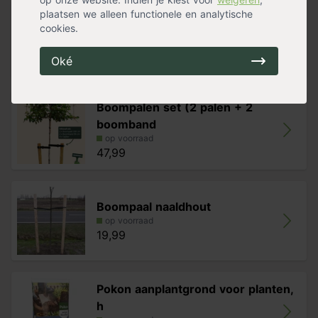
plaatsen we alleen functionele en analytische
Nature boomband met spijkers
cookies.
op voorraad
14,99
Oké
Boompalen set (2 palen + 2
boomband
op voorraad
47,99
Boompaal naaldhout
op voorraad
19,99
Pokon aanplantgrond voor planten,
h