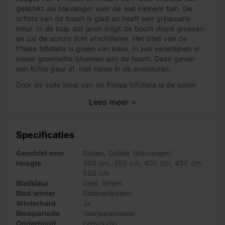
geschikt als blikvanger voor de wat kleinere tuin. De
schors van de boom is glad en heeft een grijsbruine
kleur. In de loop der jaren krijgt de boom diepe groeven
en zal de schors licht afschilferen. Het blad van de
Ptelea trifoliata is groen van kleur. In juni verschijnen er
kleine groenwitte bloemen aan de boom. Deze geven
een lichte geur af, met name in de avonduren.
Door de volle bloei van de Ptelea trifoliata is de boom
ook geschikt om een verkoelende schaduwplek mee te
Lees meer »
creëren. In de herfst verkleuren de bladeren naar geel.
Samen met de vruchten zorgt dit voor een mooi
herfsttafereel. De vrucht is een brede pluim met platte,
Specificaties
gevleugelde nootjes. Uiteindelijk verdrogen ze en blijven
de vruchten tot diep in de winter sierlijk aan de takken
Geschikt voor
Buiten
,
Solitair (blikvanger)
hangen.
Hoogte
300 cm
,
350 cm
,
400 cm
,
450 cm
,
500 cm
Zo verzorg je de Ptelea trifoliata
Bladkleur
Geel
,
Groen
De Ptelea trifoliata is goed windbestendig en gemakkelijk
Blad winter
Bladverliezend
te onderhouden. Je hoeft de boom alleen te snoeien om
Winterhard
Ja
hem in vorm te houden. Snoeien kun je het beste aan het
Bloeiperiode
Voorjaarsbloeier
einde van de winter doen. In principe groeit de Ptelea
Onderhoud
Eenvoudig