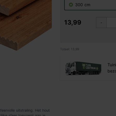
300 cm
13,99
-
Totaal: 13,99
Tuin
bezo
ervolle uitstraling. Het hout
lijke sfeer toevoegt aan je