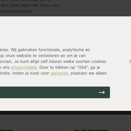
én zijde biedt niet alleen een
rsomstandigheden.
en speciaal gedroogd om
eschermt het hout tegen vocht en
gebruik buitenshuis. Of je nu
es. Wij gebruiken functionele, analytische en
t een sterke basis.
op onze website te verbeteren en om je van
hout
rzien. Je kunt altijd zelf kiezen welke soorten cookies
in ons
privacybeleid
. Door te klikken op "Oké", ga je
site. Indien je kiest voor
weigeren
, plaatsen we alleen
woord product. De afmetingen
nk geschikt voor diverse
 stijl wil combineren in een
ing? Laat je emailadres achter en ontvang eenmalig