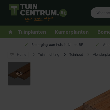
Logo Tuincentrum.be
Homepage
Tuinplanten
Kamerplanten
Bom
Bezorging aan huis in NL en BE
Vana
Home
Tuininrichting
Tuinhout
Vlonderpl