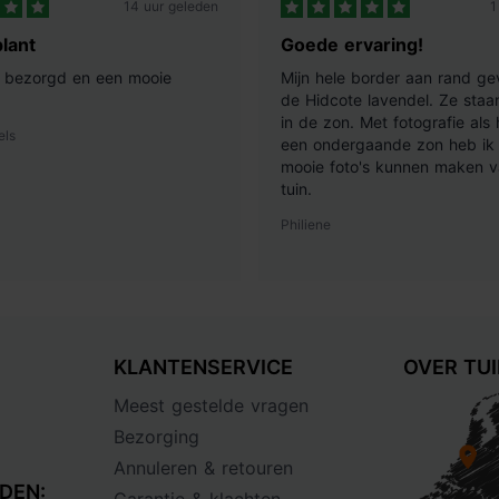
14 uur geleden
1
lant
Goede ervaring!
ij bezorgd en een mooie
Mijn hele border aan rand ge
de Hidcote lavendel. Ze staan
in de zon. Met fotografie als
els
een ondergaande zon heb ik 
mooie foto's kunnen maken v
tuin.
Philiene
KLANTENSERVICE
OVER TU
Meest gestelde vragen
Bezorging
Annuleren & retouren
DEN: