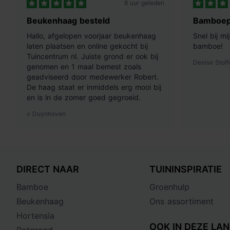
8 uur geleden
Beukenhaag besteld
Bamboep
Hallo, afgelopen voorjaar beukenhaag
Snel bij m
laten plaatsen en online gekocht bij
bamboe!
Tuincentrum nl. Juiste grond er ook bij
Denise Stoff
genomen en 1 maal bemest zoals
geadviseerd door medewerker Robert.
De haag staat er inmiddels erg mooi bij
en is in de zomer goed gegroeid.
v Duynhoven
DIRECT NAAR
TUININSPIRATIE
Bamboe
Groenhulp
Beukenhaag
Ons assortiment
Hortensia
OOK IN DEZE LAN