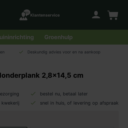
Klantenservice
Account
Winkelwage
uininrichting
Groenhulp
len
Deskundig advies voor en na aankoop
londerplank 2,8x14,5 cm
bezorging
bestel nu, betaal later
 kwekerij
snel in huis, of levering op afspraak