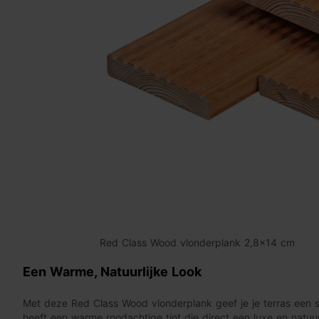
Red Class Wood vlonderplank 2,8x14 cm
Een Warme, Natuurlijke Look
Met deze Red Class Wood vlonderplank geef je je terras een sfe
heeft een warme roodachtige tint die direct een luxe en natuur