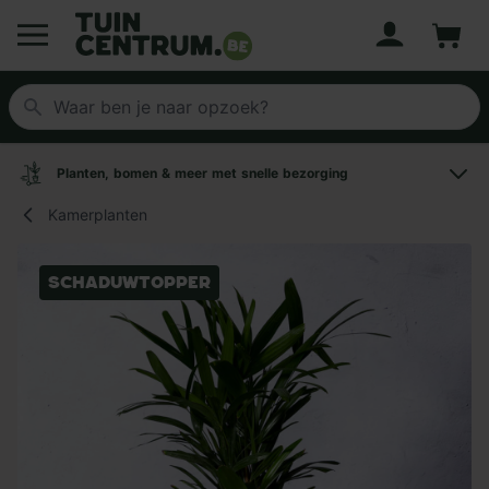
Account
Winke
Logo Tuincentrum.be
Planten, bomen & meer met snelle bezorging
Kamerplanten
Schaduwtopper