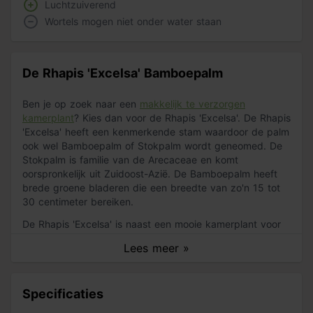
Luchtzuiverend
Wortels mogen niet onder water staan
De Rhapis 'Excelsa' Bamboepalm
Ben je op zoek naar een
makkelijk te verzorgen
kamerplant
? Kies dan voor de Rhapis 'Excelsa'. De Rhapis
'Excelsa' heeft een kenmerkende stam waardoor de palm
ook wel Bamboepalm of Stokpalm wordt geneomed. De
Stokpalm is familie van de Arecaceae en komt
oorspronkelijk uit Zuidoost-Azië. De Bamboepalm heeft
brede groene bladeren die een breedte van zo'n 15 tot
30 centimeter bereiken.
De Rhapis 'Excelsa' is naast een mooie kamerplant voor
in de woonkamer ook
geschikt voor op kantoor
. De
Lees meer »
Stokpalm is
luchtzuiverend
en haalt stoffen zoals
formaldehyde, ammonia, tolueen en xyleen uit de lucht.
Specificaties
Zo verzorg je de Rhapis 'Excelsa'