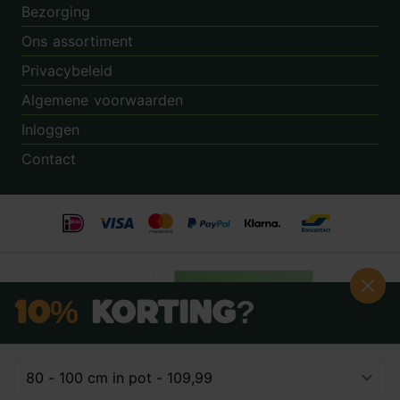
Bezorging
Ons assortiment
Privacybeleid
Algemene voorwaarden
Inloggen
Contact
10%
Korting?
Schrijf je nú in voor onze nieuwsbrief:
Beoordeling:
8.9
door
3.862
klanten